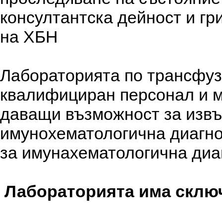
консултантска дейност и гр
на ХБН
Лабораторията по трансфуз
квалифициран персонал и 
даващи възможност за изв
имунохематологична диагно
за имунахематологична диаг
Лабораторията има сключ