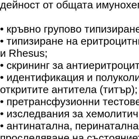
дейност от общата имунохе
• кръвно групово типизиран
• типизиране на еритроцит
и Rhesus;
• скрининг за антиеритроци
• идентификация и полукол
откритите антитела (титър);
• претрансфузионни тестов
• изследвания за хемолити
• антинатална, перинатална
проследяване на състояние