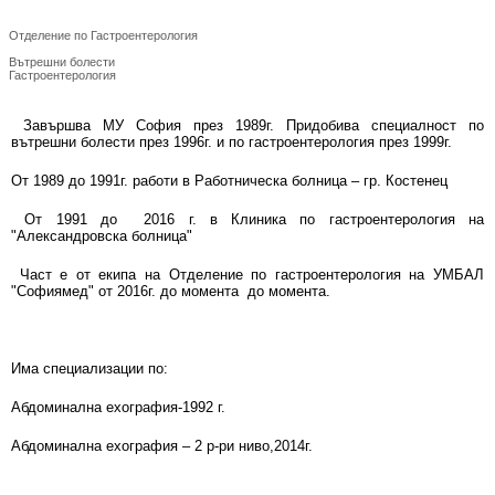
Д-р Антония Донкова
Отделение по Гастроентерология
Вътрешни болести
Гастроентерология
Завършва МУ София през 1989г. Придобива специалност по
вътрешни болести през 1996г. и по гастроентерология през 1999г.
От 1989 до 1991г. работи в Работническа болница – гр. Костенец
От 1991 до 2016 г. в Клиника по гастроентерология на
"Александровска болница"
Част е от екипа на Отделение по гастроентерология на УМБАЛ
"Софиямед" от 2016г. до момента до момента.
Има специализации по:
Абдоминална ехография-1992 г.
Абдоминална ехография – 2 р-ри ниво,2014г.