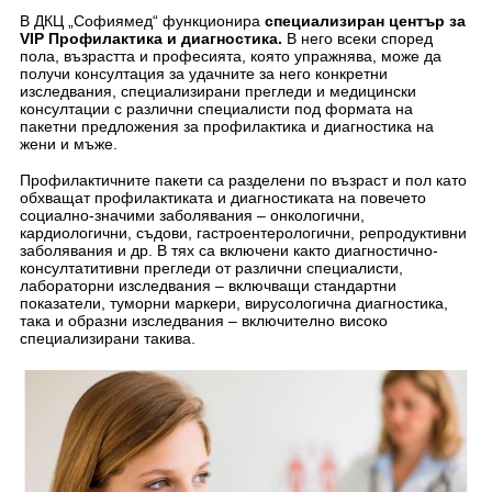
В ДКЦ „Софиямед“ функционира
специализиран център за
VIP Профилактика и диагностика.
В него всеки според
пола, възрастта и професията, която упражнява, може да
получи консултация за удачните за него конкретни
изследвания, специализирани прегледи и медицински
консултации с различни специалисти под формата на
пакетни предложения за профилактика и диагностика на
жени и мъже.
Профилактичните пакети са разделени по възраст и пол като
обхващат профилактиката и диагностиката на повечето
социално-значими заболявания – онкологични,
кардиологични, съдови, гастроентерологични, репродуктивни
заболявания и др. В тях са включени както диагностично-
консултатитивни прегледи от различни специалисти,
лабораторни изследвания – включващи стандартни
показатели, туморни маркери, вирусологична диагностика,
така и образни изследвания – включително високо
специализирани такива.