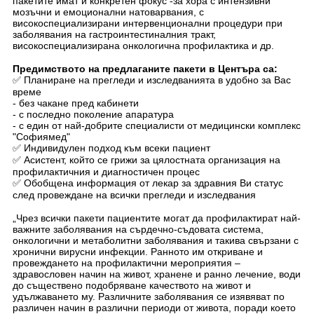
пакетите имат и конкретен фокус -за хора с интензивни
мозъчни и емоционални натоварвания, с
високоспециализирани интервенционални процедури при
заболявания на гастроинтестиналния тракт,
високоспециализирана онкологична профилактика и др.
Предимството на предлаганите пакети в Центъра са:
✅ Планиране на прегледи и изследванията в удобно за Вас
време
- без чакане пред кабинети
- с последно поколение апаратура
- с един от най-добрите специалисти от медицински комплекс
"Софиямед"
✅ Индивидулен подход към всеки пациент
✅ Асистент, който се грижи за цялостната организация на
профилактичния и диагностичен процес
✅ Обобщена информация от лекар за здравния Ви статус
след провеждане на всички прегледи и изследвания
„Чрез всички пакети пациентите могат да профилактират най-
важните заболявания на сърдечно-съдовата система,
онкологични и мeтаболитни заболявания и такива свързани с
хронични вирусни инфекции. Ранното им откриване и
провеждането на профилактични мероприятия –
здравословен начин на живот, хранене и ранно лечение, води
до съществено подобряване качеството на живот и
удължаването му. Различните заболявания се изявяват по
различен начин в различни периоди от живота, поради което