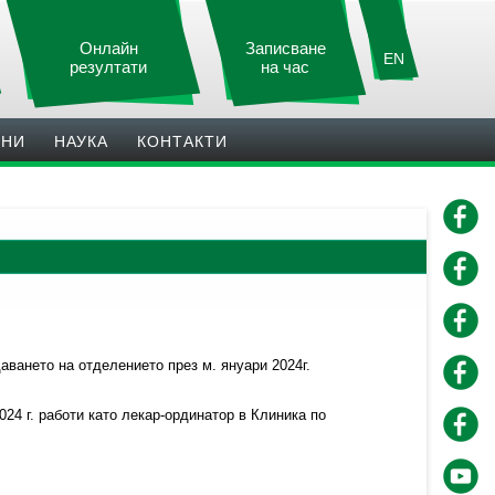
Онлайн
Записване
EN
резултати
на час
ИНИ
НАУКА
КОНТАКТИ
ването на отделението през м. януари 2024г.
024 г. работи като лекар-ординатор в Клиника по