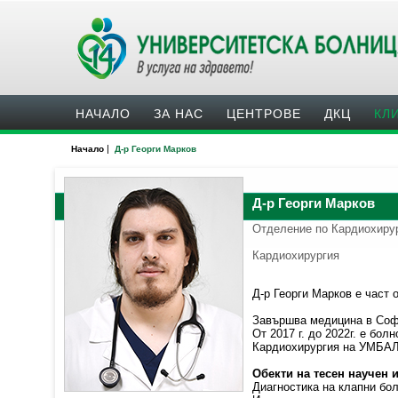
НАЧАЛО
ЗА НАС
ЦЕНТРОВЕ
ДКЦ
КЛ
|
Начало
Д-р Георги Марков
Д-р Георги Марков
Отделение по Кардиохиру
Кардиохирургия
Д-р Георги Марков е част
Завършва медицина в Софи
От 2017 г. до 2022г. е бо
Кардиохирургия на УМБАЛ
Обекти на тесен научен 
Диагностика на клапни бо