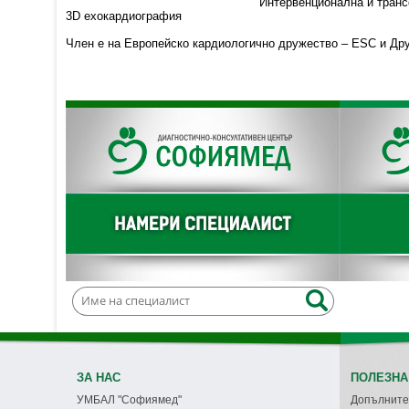
Интервенционална и тран
3D ехокардиография
Член е на Европейско кардиологично дружество – ESC и Дру
ЗА НАС
ПОЛЕЗНА
УМБАЛ "Софиямед"
Допълните