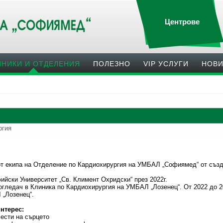
Центрове
ИНИКИ И ОТДЕЛЕНИЯ
ПОЛЕЗНO
VIP УСЛУГИ
НОВ
ргия
 от екипа на Отделение по Кардиохирургия на УМБАЛ „Софиямед“ от създа
йски Университет „Св. Климент Охридски“ през 2022г.
лногледач в Клиника по Кардиохирургия на УМБАЛ „Лозенец“. От 2022 до 2
 „Лозенец“.
интерес:
лести на сърцето