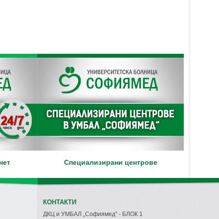
нет
Специализирани центрове
КОНТАКТИ
ДКЦ и УМБАЛ „Софиямед” - БЛОК 1