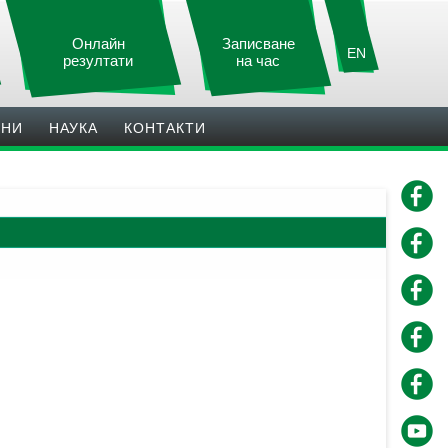
Онлайн
Записване
EN
резултати
на час
ИНИ
НАУКА
КОНТАКТИ