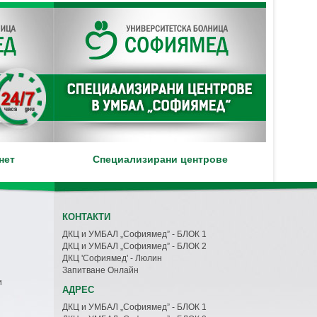
нет
Специализирани центрове
КОНТАКТИ
ДКЦ и УМБАЛ „Софиямед” - БЛОК 1
ДКЦ и УМБАЛ „Софиямед” - БЛОК 2
ДКЦ 'Софиямед' - Люлин
Запитване Онлайн
и
АДРЕС
ДКЦ и УМБАЛ „Софиямед” - БЛОК 1