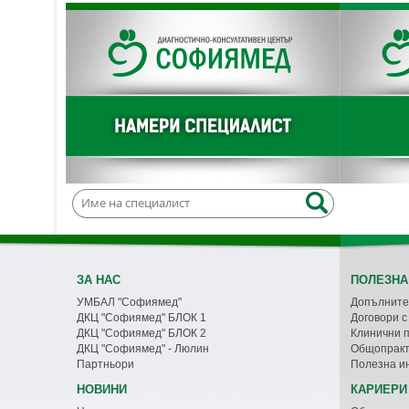
ЗА НАС
ПОЛЕЗНА
УМБАЛ "Софиямед"
Допълните
ДКЦ "Софиямед" БЛОК 1
Договори 
ДКЦ "Софиямед" БЛОК 2
Клинични 
ДКЦ "Софиямед" - Люлин
Общопракт
Партньори
Полезна и
НОВИНИ
КАРИЕРИ