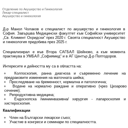
Д-р Манол Чолаков
Отделение по Акушерство и Гинекология
Лекар-специалист
Акушерство и гинекология
Д-р Манол Чолаков е специалист по акушерство и гинекология в
София. Завършва Медицински факултет към Софийски университет
„Св. Климент Охридски” през 2020 г. Своята специалност Акушерство
и гинекология придобива през 2025 г.
Специализирал е във Втора САГБАЛ Шейново, а към момента
практикува в УМБАЛ „Софиямед“ и в АГ Център Д-р Поптодоров.
Интересите и дейността му са в областта на:
Колпоскопия, ранна диагноза и съвременно лечение на
предраковите изменения на маточната шийка;
Проследяване на бременност, нормална и патологична;
Водене на нормално раждане и оперативно (чрез Цезарово
сечение);
Репродуктивна медицина;
Ендоскопска /миниинвазивна/ хирургия - лапароскопия и
хистероскопия.
Квалификации
Член на Български лекарски съюз;
Участие в конгреси и семинари по специалността.