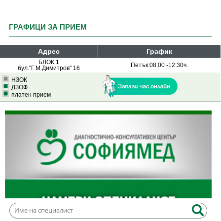
ГРАФИЦИ ЗА ПРИЕМ
Адрес
График
БЛОК 1
Петък:08:00 -12:30ч.
бул."Г.М.Димитров" 16
НЗОК
ДЗОФ
платен прием