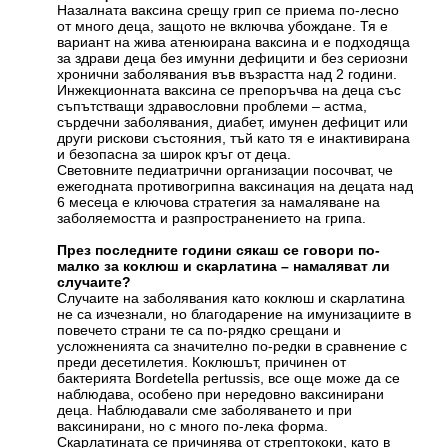
Назалната ваксина срещу грип се приема по-лесно
от много деца, защото не включва убождане. Тя е
вариант на жива атенюирана ваксина и е подходяща
за здрави деца без имунни дефицити и без сериозни
хронични заболявания във възрастта над 2 години.
Инжекционната ваксина се препоръчва на деца със
съпътстващи здравословни проблеми – астма,
сърдечни заболявания, диабет, имунен дефицит или
други рискови състояния, тъй като тя е инактивирана
и безопасна за широк кръг от деца.
Световните педиатрични организации посочват, че
ежегодната противогрипна ваксинация на децата над
6 месеца е ключова стратегия за намаляване на
заболяемостта и разпространението на грипа.
През последните години сякаш се говори по-
малко за коклюш и скарлатина – намаляват ли
случаите?
Случаите на заболявания като коклюш и скарлатина
не са изчезнали, но благодарение на имунизациите в
повечето страни те са по-рядко срещани и
усложненията са значително по-редки в сравнение с
преди десетилетия. Коклюшът, причинен от
бактерията Bordetella pertussis, все още може да се
наблюдава, особено при нередовно ваксинирани
деца. Наблюдавали сме заболяването и при
ваксинирани, но с много по-лека форма.
Скарлатината се причинява от стрептококи, като в