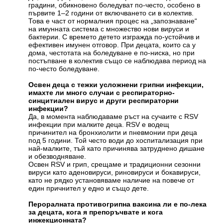
градини, обикновено боледуват по-често, особено в
първите 1–2 години от включването си в колектив.
Това е част от нормалния процес на „запознаване“
на имунната система с множество нови вируси и
бактерии. С времето детето изгражда по-устойчив и
ефективен имунен отговор. При децата, които са у
дома, честотата на боледуване е по-ниска, но при
постъпване в колектив също се наблюдава период на
по-често боледуване.
Освен деца с тежки усложнени грипни инфекции,
имахте ли много случаи с респираторно-
синцитиален вирус и други респираторни
инфекции?
Да, в момента наблюдаваме ръст на сучаите с RSV
инфекции при малките деца. RSV е водещ
причинител на бронхиолити и пневмонии при деца
под 5 години. Той често води до хоспитализация при
най-малките, тъй като причинява затруднено дишане
и обезводняване.
Освен RSV и грип, срещаме и традиционни сезонни
вируси като аденовируси, риновируси и бокавируси,
като не рядко установяваме наличие на повече от
един причнител у едно и също дете.
Пероралната противогрипна ваксина ли е по-лека
за децата, кога я препоръчвате и кога
инжекционната?