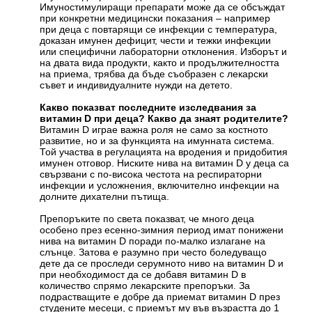
Имуностимулиращи препарати може да се обсъждат
при конкретни медицински показания – например
при деца с повтарящи се инфекции с температура,
доказан имунен дефицит, чести и тежки инфекции
или специфични лабораторни отклонения. Изборът и
на двата вида продукти, както и продължителността
на приема, трябва да бъде съобразен с лекарски
съвет и индивидуалните нужди на детето.
Какво показват последните изследвания за
витамин D при деца? Какво да знаят родителите?
Витамин D играе важна роля не само за костното
развитие, но и за функцията на имунната система.
Той участва в регулацията на вродения и придобития
имунен отговор. Ниските нива на витамин D у деца са
свързвани с по-висока честота на респираторни
инфекции и усложнения, включително инфекции на
долните дихателни пътища.
Препоръките по света показват, че много деца
особено през есенно-зимния период имат понижени
нива на витамин D поради по-малко излагане на
слънце. Затова е разумно при често боледуващо
дете да се проследи серумното ниво на витамин D и
при необходимост да се добавя витамин D в
количество спрямо лекарските препоръки. За
подрастващите е добре да приемат витамин D през
студените месеци, с приемът му във възрастта до 1