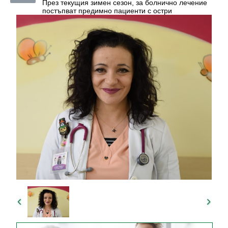
През текущия зимен сезон, за болнично лечение
постъпват предимно пациенти с остри