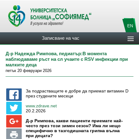
EN
Записване на час
Д-р Надежда Римпова, педиатър:В момента
наблюдаваме ръст на сл учаите с RSV инфекции при
малките деца
петък 20 февруари 2026
За подрастващите е добре да приемат витамин D
през студените месеци
www.zdrave.net
20.2.2026
Д-р Римпова, какви пациенти приемате най-
често през този зимен сезон? Има ли нещо
специфично в тазгодишната грипна вълна
при децата?