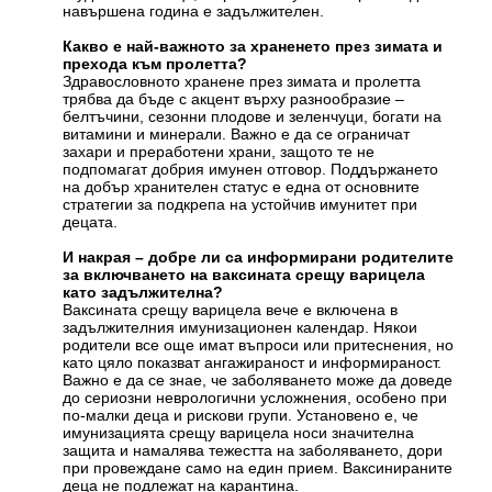
навършена година е задължителен.
Какво е най-важното за храненето през зимата и
прехода към пролетта?
Здравословното хранене през зимата и пролетта
трябва да бъде с акцент върху разнообразие –
белтъчини, сезонни плодове и зеленчуци, богати на
витамини и минерали. Важно е да се ограничат
захари и преработени храни, защото те не
подпомагат добрия имунен отговор. Поддържането
на добър хранителен статус е една от основните
стратегии за подкрепа на устойчив имунитет при
децата.
И накрая – добре ли са информирани родителите
за включването на ваксината срещу варицела
като задължителна?
Ваксината срещу варицела вече е включена в
задължителния имунизационен календар. Някои
родители все още имат въпроси или притеснения, но
като цяло показват ангажираност и информираност.
Важно е да се знае, че заболяването може да доведе
до сериозни неврологични усложнения, особено при
по-малки деца и рискови групи. Установено е, че
имунизацията срещу варицела носи значителна
защита и намалява тежестта на заболяването, дори
при провеждане само на един прием. Ваксинираните
деца не подлежат на карантина.