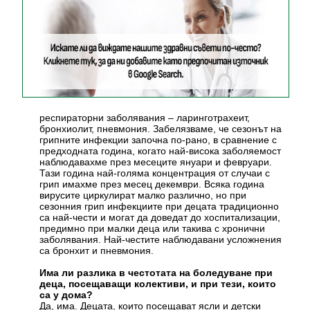
респираторни заболявания – ларинготрахеит,
бронхиолит, пневмония. Забелязваме, че сезонът на
грипните инфекции започна по-рано, в сравнение с
предходната година, когато най-висока заболяемост
наблюдавахме през месеците януари и февруари.
Тази година най-голяма концентрация от случаи с
грип имахме през месец декември. Всяка година
вирусите циркулират малко различно, но при
сезонния грип инфекциите при децата традиционно
са най-чести и могат да доведат до хоспитализации,
предимно при малки деца или такива с хронични
заболявания. Най-честите наблюдавани усложнения
са бронхит и пневмония.
Има ли разлика в честотата на боледуване при
деца, посещаващи колективи, и при тези, които
са у дома?
Да, има. Децата, които посещават ясли и детски