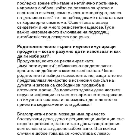
последно време отчитаме и нетипично протичане,
например с обрив, който се появява за кратно и
спонтанно изчезва; само с лека температура, липса
на „малинов език” т.е. не наблюдаваме пълната гама
от характерни симптоми. Освен това ставаме
свидетели и на много резистентни щамове.Тук е
важно навременното включване на подходящ
антибиотик след лекарска преценка.
Родителите често търсят имуностимулиращи
продукти – кога е разумно да ги използват и как
да ги избират?
Продуктите, които се рекламират като
„имуностимуланти“, обикновено представляват
хранителни добавки с комплексен състав. Често
родителите ги избират самостоятелно, защото те не
представляват лекарство в истинския смисъл на
думата и затова са свободни за продажба в
аптечната мрежа. За повечето здрави деца честите
вирусни инфекции са част от нормалното съзряване
на имунната система и не изискват допълнителен
прием на медикаменти или добавки.
Благоприятни ползи може да има при често
боледуващи деца, деца с рецивиращи инфекции със
сходно протичане, както и като допълваща терапия
към основната за дадено заболяване. Във всички
случаи е добре това да се консултира с лекар.