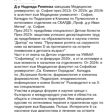
......................
Д-р Надежда Римпова
завършва Медицински
университет, гр. София през 2012г. От 2015г. до 2019г.
е асистент към Медицинки унивеситет - София,
Катедра по Педиатрия в Клиника по Пулмология и
интензивно отделение на СБАЛДБ „Проф. д-р Иван
Митев“, гр. София.
През 2017г. придобива специалност Детски болести.
През 2023г. защитава успешно дисертационен труд
за придобиване на образователна и научна степен
"Доктор" на тема: "Проучване ролята на серумното
ниво на витамин D за протичането на острите
пневмонии в детската възраст".
Част е от екипа на Детско отделение на УМБАЛ
"Софиямед" от м.февруари 2020г., a от м.октомври и
към момента е началник на отделението. От 2024г. е
асистент към Медицински факултет на Софийски
университет „Св. Климент Охридски”, Катедра
по „Вътрешни болести, фармакология и клинична
фармакология, Педиатрия, епидемиология,
инфекциозни и кожни болести” Ръководител е на 3-
ма специализанти.
Участва в редица форуми и научни срещи с
българско и международно участие в областта на
общата и спешната педиатрия. Има завършени
курсове по интензивна терапия и практически курс по
педиатрия във Варшава, Полша. Интересите й са
насочени към диагностика и лечение на острите