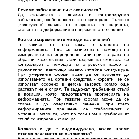
Лечимо заболяване ли е сколиозата?
Да, сколиозата е лечимо и контролируемо
заболяване, особено когато се открие рано. Пълното
„излекуване“ зависи от възрастта на пациента,
степента на деформация и навременното лечение.
Кои са съвременните методи на лечение?
Те зависят от това каква е степента на
деформацията. Това се изчислява с помощта на
измерването на определени ъгли при направа на
образни изследвания. Леки форми на сколиоза се
контролират с помощта на определен набор от
упражнения, най-общо казано, лечебна физкултура.
При умерените форми може да се прибегне до
използването на ортезни средства - корсети. Те се
използват особено в детска възраст, когато още
растежът не е спрял. Те задържат гръбначния стълб
в позиция, която предотвратява прогресията на
деформацията. При тежките форми може да се
стигне и до оперативно лечение, при което
деформираните прешлени се стабилизират с
метални импланти, като по този начин гръбначният
стълб се изправя и фиксира.
Колкото и да е индивидуално, колко време
отнема лечението на сколиозата?
Времето за лечение е строго индивидуално, защото