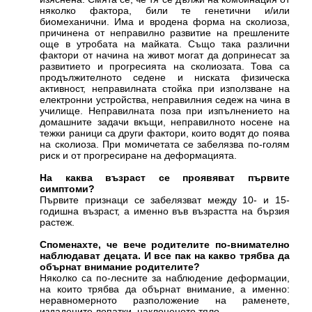
няколко фактора, били те генетични и/или
биомеханични. Има и вродена форма на сколиоза,
причинена от неправилно развитие на прешлените
още в утробата на майката. Също така различни
фактори от начина на живот могат да допринесат за
развитието и прогресията на сколиозата. Това са
продължителното седене и ниската физическа
активност, неправилната стойка при използване на
електронни устройства, неправилния седеж на чина в
училище. Неправилната поза при изпълнението на
домашните задачи вкъщи, неправилното носене на
тежки раници са други фактори, които водят до поява
на сколиоза. При момичетата се забелязва по-голям
риск и от прогресиране на деформацията.
На каква възраст се проявяват първите
симптоми?
Първите признаци се забелязват между 10- и 15-
годишна възраст, а именно във възрастта на бързия
растеж.
Споменахте, че вече родителите по-внимателно
наблюдават децата. И все пак на какво трябва да
обърнат внимание родителите?
Няколко са по-лесните за наблюдение деформации,
на които трябва да обърнат внимание, а именно:
неравномерното разположение на раменете,
издадените лопатки, наклоненото тяло.