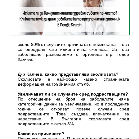
около 90% от случаите причината е неизвестна - това
се определя като идиопатична сколиоза. За това
заболяване разговаряме с ортопеда д-р Тодор
Калчев.
Д-р Калчев, какво представлява сколиозата?
Сколиозата е най-общо казано страничната
деформация на гръбначния стълб.
Увеличават ли се случаите сред подрастващите?
По отношение на броя на заболелите няма
категорични данни за увеличаване, но в последните
години се откриват повече случаи сред
подрастващите. Това създава впечатление за
нарастване. В България сколиозата сред
подрастващите е около 3%.
Какви са причините?
Причините са няколко. Първата е подобряващата се