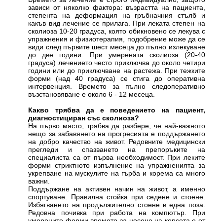
зависи от няколко фактора: възрастта на пациента,
степента на деформация на гръбначния стълб и
какъв вид лечение се прилага. При леката степен на
сколиоза 10-20 градуса, която обикновено се лекува с
упражнения и физиотерапия, подобрение може да се
види след първите шест месеца до пълно излекуване
до две години. При умерената сколиоза (20-40
градуса) лечението често приключва до около четири
години или до приключване на растежа. При тежките
форми (над 40 градуса) се стига до оперативна
интервенция. Времето за пълно следоперативно
възстановяване е около 6 - 12 месеца.
Какво трябва да е поведението на пациент,
диагностициран със сколиоза?
На първо място, трябва да разбере, че най-важното
нещо за забавянето на прогресията е поддържането
на добро качество на живот. Редовните медицински
прегледи и спазването на препоръките на
специалиста са от първа необходимост. При леките
форми стриктното изпълнение на упражненията за
укрепване на мускулите на гърба и корема са много
важни.
Поддържане на активен начин на живот, а именно
спортуване. Правилна стойка при седене и стоене.
Избягването на продължително стоене в една поза.
Редовна почивка при работа на компютър. При
умерените форми времето за носене на корсета е от