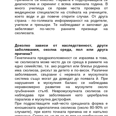
диагностика и скрининг с всяка изминала година. В
много училища се прави честа проверка от
медицински специалисти на стойката на учениците,
което води и до повече открити случаи. От друга
страна - по-голямата информираност на родители,
учители и треньори. Те наблюдават и започват да
забелязват по-често ранните признаци на
сколиозата.
Доколко зависи от наследственост, други
заболявания, околна среда, пол или друга
причина?
Генетичната предразположеност се изразява в това,
че сколиозата може често да се среща в рамките на
едно семейство, т.е. ако родител или близък роднина
има сколиоза, рискът за детето е по-висок. Различни
заболявания, свързани с нервната и мускулната
система също могат да доведат до появата й. При
нарушения в мускулния баланс се наблюдава
неравномерно развитие на мускулите около
гръбначния стълб. Невромускулната сколиоза се
наблюдава при заболявания като церебрална
парализа и мускулна дистрофия.
При подрастващите най-често срещаната форма е
юношеската идиопатична сколиоза (около 80-90% от
случаите), при която точната причина не е напълно
изяснена. Смята се, че тя се дължи на комбинация от