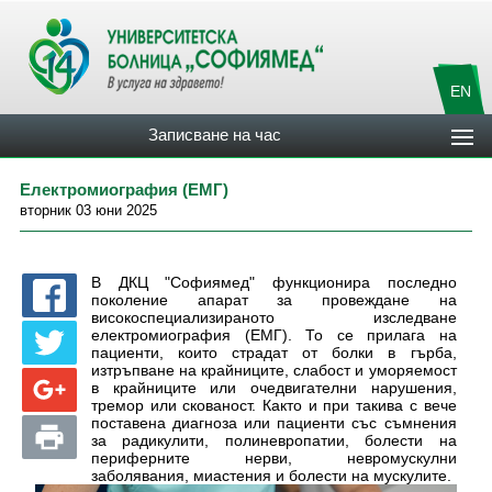
EN
Записване на час
Електромиография (ЕМГ)
вторник 03 юни 2025
В ДКЦ "Софиямед" функционира последно
поколение апарат за провеждане на
високоспециализираното изследване
електромиография (ЕМГ). То се прилага на
пациенти, които страдат от болки в гърба,
изтръпване на крайниците, слабост и уморяемост
в крайниците или очедвигателни нарушения,
тремор или скованост. Както и при такива с вече
поставена диагноза или пациенти със съмнения
за радикулити, полиневропатии, болести на
периферните нерви, невромускулни
заболявания, миастения и болести на мускулите.