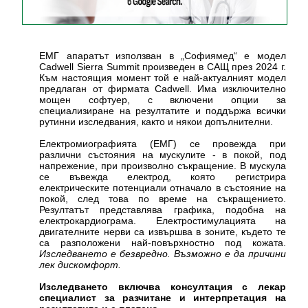
ЕМГ апаратът използван в „Софиямед“ е модел
Cadwell Sierra Summit произведен в САЩ през 2024 г.
Към настоящия момент той е най-актуалният модел
предлаган от фирмата Cadwell. Има изключително
мощен софтуер, с включени опции за
специализиране на резултатите и поддържа всички
рутинни изследвания, както и някои допълнителни.
Електромиографията (ЕМГ) се провежда при
различни състояния на мускулите - в покой, под
напрежение, при произволно съкращение. В мускула
се въвежда електрод, която регистрира
електрическите потенциали отначало в състояние на
покой, след това по време на съкращението.
Резултатът представлява графика, подобна на
електрокардиограма. Електростимулацията на
двигателните нерви са извършва в зоните, където те
са разположени най-повърхностно под кожата.
Изследването е безвредно. Възможно е да причини
лек дискомфорт.
Изследването включва консултация с лекар
специалист за разчитане и интерпретация на