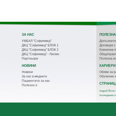
ЗА НАС
ПОЛЕЗНА
УМБАЛ "Софиямед"
Допълните
ДКЦ "Софиямед" БЛОК 1
Договори 
ДКЦ "Софиямед" БЛОК 2
Клинични 
ДКЦ "Софиямед" - Люлин
Общопракт
Партньори
Полезна и
НОВИНИ
КАРИЕРИ
Новини
Обяви за р
За нас в медиите
Обучение 
Пациентите за нас
СТРАНИЦ
Полезно е
Андрей Йотов 
Антикаджиев в