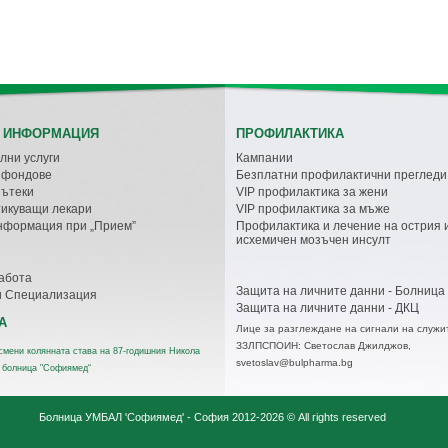
 ИНФОРМАЦИЯ
ПРОФИЛАКТИКА
лни услуги
Кампании
с фондове
Безплатни профилактични прегледи
пътеки
VIP профилактика за жени
икуващи лекари
VIP профилактика за мъже
нформация при „Прием”
Профилактика и лечение на острия 
исхемичен мозъчен инсулт
абота
Защита на личните данни - Болница
и Специализация
Защита на личните данни - ДКЦ
А
Лице за разглеждане на сигнали на служи
ЗЗЛПСПОИН: Светослав Джилджов,
смени колянната става на 87-годишния Никола
svetoslav@bulpharma.bg
 болница "Софиямед“
Болница УМБАЛ 'Софиямед' - София
2012-2026 © All rights reserved