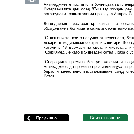
Антикаджиев е постъпил в болницата за планира
Интервенцията дни след 87-ия му рожден ден 
ортопедия и травматология проф. д-р Андрей Йо
Легендарният ресторантьр казва, че орган
обслужване в болницата са на изключително вис
"Отношението, което получих от персонала, беш
лекари, и медицински сестри, и санитари. Все 
хотели в 48 държави по света и чистотата и 
"Софиямед", е като в 5-звезден хотел", каза с 
"Операцията премина без усложнения и паци
Антикаджиев да премине през индивидуална ре
бързо и качествено възстановяване след опер
Йотов.