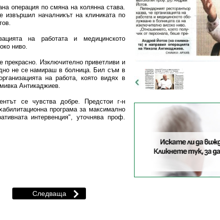
на операция по смяна на колянна става.
е извършил началникът на клиниката по
тов.
изацията на работата и медицинското
око ниво.
е прекрасно. Изключително приветливи и
едно не се намираш в болница. Бил съм в
организацията на работа, която видях в
усмивка Антикаджиев.
ентът се чувства добре. Предстои г-н
хабилитационна програма за максимално
ативната интервенция", уточнява проф.