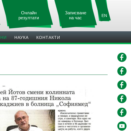
Онлайн
Записване
EN
резултати
на час
ИНИ
НАУКА
КОНТАКТИ