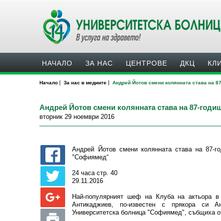
НАЧАЛО
ЗА НАС
ЦЕНТРОВЕ
ДКЦ
КЛ
|
|
Начало
За нас в медиите
Андрей Йотов смени колянната става на 8
Андрей Йотов смени колянната става на 87-год
вторник 29 ноември 2016
Андрей Йотов смени колянната става на 87-г
"Софиямед“
24 часа стр. 40
29.11.2016
Най-популярният шеф на Клуба на актьора в
Антикаджиев, по-известен с прякора си А
Университетска болница "Софиямед", събщиха о