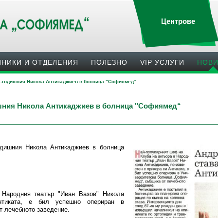
Центрове
ИНИКИ И ОТДЕЛЕНИЯ
ПОЛЕЗНO
VIP УСЛУГИ
НОВ
7-годишния Никола Антикаджиев в болница "Софиямед“
ишния Никола Антикаджиев в болница "Софиямед“
одишния Никола Антикаджиев в болница
 Народния театър "Иван Вазов" Никола
нтиката, е бил успешно опериран в
т лечебното заведение.