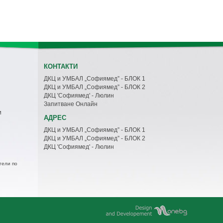
КОНТАКТИ
ДКЦ и УМБАЛ „Софиямед” - БЛОК 1
ДКЦ и УМБАЛ „Софиямед” - БЛОК 2
ДКЦ 'Софиямед' - Люлин
Запитване Онлайн
и
АДРЕС
ДКЦ и УМБАЛ „Софиямед” - БЛОК 1
ДКЦ и УМБАЛ „Софиямед” - БЛОК 2
ДКЦ 'Софиямед' - Люлин
тели по