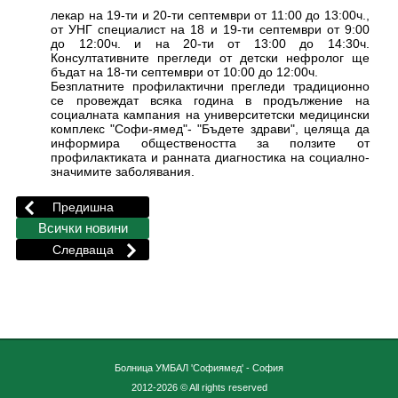
лекар на 19-ти и 20-ти септември от 11:00 до 13:00ч.,
от УНГ специалист на 18 и 19-ти септември от 9:00
до 12:00ч. и на 20-ти от 13:00 до 14:30ч.
Консултативните прегледи от детски нефролог ще
бъдат на 18-ти септември от 10:00 до 12:00ч.
Безплатните профилактични прегледи традиционно
се провеждат всяка година в продължение на
социалната кампания на университетски медицински
комплекс "Софи-ямед"- "Бъдете здрави", целяща да
информира обществеността за ползите от
профилактиката и ранната диагностика на социално-
значимите заболявания.
Болница УМБАЛ 'Софиямед' - София
2012-2026 © All rights reserved