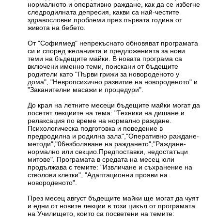
нормалното и оперативно раждане, как да се избегне
следродилната депресия, какви са най-честите
здравословни проблеми през първата година от
живота на бебето.
От "Софиямед" непрекъснато обновяват програмата
си и според желанията и предложенията за нови
теми на бъдещите майки. В новата програма са
включени именно теми, поискани от бъдещите
родители като "Първи грижи за новороденото у
дома", "Невропсихично развитие на новороденото" и
"Заканителни масажи и процедури".
До края на летните месеци бъдещите майки могат да
посетят лекциите на тема: "Техники на дишане и
релаксация по време на нормално раждане.
Психологическа подготовка и поведение в
предродилна и родилна зала","Оперативно раждане-
методи","06езболяване на раждането";"Раждане-
нормално или секцио.Предпоставки, недостатъци
митове". Програмата в средата на месец юли
продължава с темите: "Извличане и съхранение на
стволови клетки", "Адаптационни прояви на
новороденото".
През месец август бъдещите майки ще могат да чуят
и едни от новите лекции в този цикъл от програмата
на Училището, които са посветени на темите: