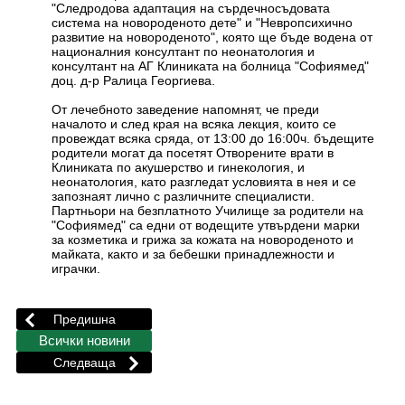
"Следродова адаптация на сърдечносъдовата
система на новороденото дете" и "Невропсихично
развитие на новороденото", която ще бъде водена от
националния консултант по неонатология и
консултант на АГ Клиниката на болница "Софиямед"
доц. д-р Ралица Георгиева.
От лечебното заведение напомнят, че преди
началото и след края на всяка лекция, които се
провеждат всяка сряда, от 13:00 до 16:00ч. бъдещите
родители могат да посетят Отворените врати в
Клиниката по акушерство и гинекология, и
неонатология, като разгледат условията в нея и се
запознаят лично с различните специалисти.
Партньори на безплатното Училище за родители на
"Софиямед" са едни от водещите утвърдени марки
за козметика и грижа за кожата на новороденото и
майката, както и за бебешки принадлежности и
играчки.