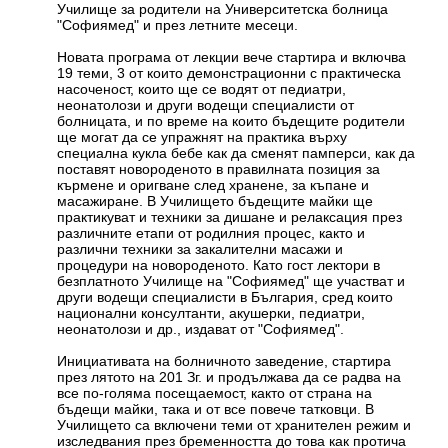
Училище за родители на Университетска болница
"Софиямед" и през летните месеци.
Новата програма от лекции вече стартира и включва
19 теми, 3 от които демонстрационни с практическа
насоченост, които ще се водят от педиатри,
неонатолози и други водещи специалисти от
болницата, и по време на които бъдещите родители
ще могат да се упражнят на практика върху
специална кукла бебе как да сменят памперси, как да
поставят новороденото в правилната позиция за
кърмене и оригване след хранене, за къпане и
масажиране. В Училището бъдещите майки ще
практикуват и техники за дишане и релаксация през
различните етапи от родилния процес, както и
различни техники за закалителни масажи и
процедури на новороденото. Като гост лектори в
безплатното Училище на "Софиямед" ще участват и
други водещи специалисти в България, сред които
национални консултанти, акушерки, педиатри,
неонатолози и др., издават от "Софиямед".
Инициативата на болничното заведение, стартира
през лятото на 201 Зг. и продължава да се радва на
все по-голяма посещаемост, както от страна на
бъдещи майки, така и от все повече татковци. В
Училището са включени теми от хранителен режим и
изследвания през бременността до това как протича