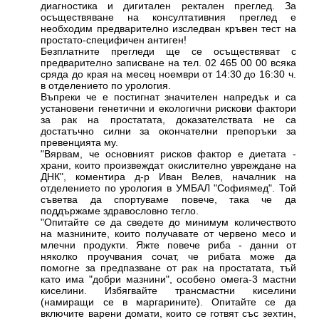
диагностика и дигитален ректален преглед. За
осъществяване на консултативния преглед е
необходим предварително изследван кръвен тест на
простато-специфичен антиген!
Безплатните прегледи ще се осъществяват с
предварително записване на тел. 02 465 00 00 всяка
сряда до края на месец ноември от 14:30 до 16:30 ч.
в отделението по урология.
Въпреки че е постигнат значителен напредък и са
установени генетични и екологични рискови фактори
за рак на простатата, доказателствата не са
достатъчно силни за окончателни препоръки за
превенцията му.
"Вярвам, че основният рисков фактор е диетата -
храни, които произвеждат окислително увреждане на
ДНК", коментира д-р Иван Велев, началник на
отделението по урология в УМБАЛ "Софиямед". Той
съветва да спортуваме повече, така че да
поддържаме здравословно тегло.
"Опитайте се да сведете до минимум количеството
на мазнините, които получавате от червено месо и
млечни продукти. Яжте повече риба - данни от
няколко проучвания сочат, че рибата може да
помогне за предпазване от рак на простатата, тъй
като има "добри мазнини", особено омега-3 мастни
киселини. Избягвайте трансмастни киселини
(намиращи се в маргарините). Опитайте се да
включите варени домати, които се готвят със зехтин,