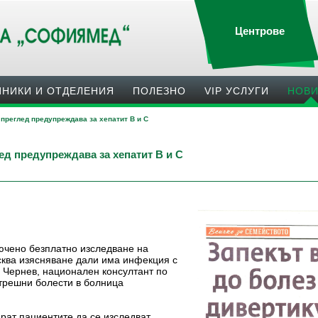
Центрове
ИНИКИ И ОТДЕЛЕНИЯ
ПОЛЕЗНO
VIP УСЛУГИ
НОВ
преглед предупреждава за хепатит В и С
д предупреждава за хепатит В и С
ючено безплатно изследване на
сква изясняване дали има инфекция с
н Чернев, национален консултант по
трешни болести в болница
рат пациентите да се изследват.