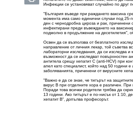
Инфекции се установяват случайно по друг п
"България въведе при раждането ваксина сре
момента има само единични случаи под 25-г
ден с чернодробна цироза и рак, причинени о
инфектирани преди въвеждането на ваксини
подмолно в продължение на десетилетия", о
Освен да се възползва от безплатното изсле
направление от личния лекар, той съветва в
лабораторни изследвания, да си изследва и 
възможност да се изследват повърхностен ан
антитела срещу хепатит С (anti-HCV) при кон
апел като специалист, който над 50 години е
заболяванията, причинени от вирусните хепат
"Важно е да се знае, че тигърът на защитни
вирус В при отделните хора е различен. При
Поради това всички родители трябва да скрин
13 години. Ако титърът е по-нисък от 1:10, д
хепатит В", допълва професорът.