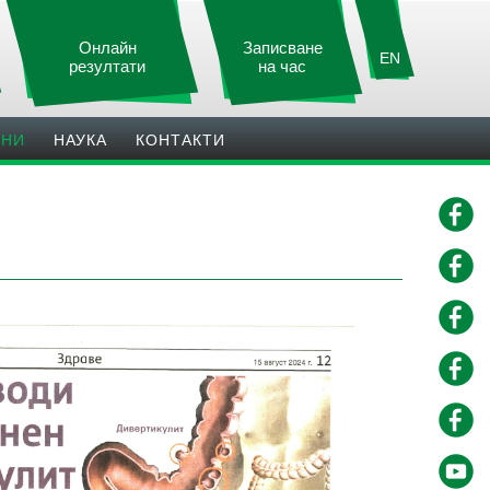
Онлайн
Записване
EN
резултати
на час
ИНИ
НАУКА
КОНТАКТИ