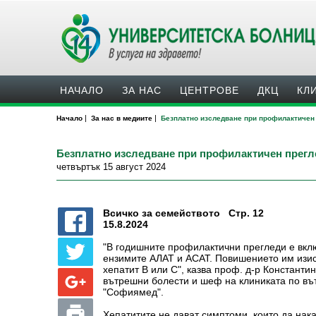
НАЧАЛО
ЗА НАС
ЦЕНТРОВЕ
ДКЦ
КЛ
|
|
Начало
За нас в медиите
Безплатно изследване при профилактичен 
Безплатно изследване при профилактичен прегле
четвъртък 15 август 2024
Всичко за семейството Стр. 12
15.8.2024
"В годишните профилактични прегледи е вкл
ензимите АЛАТ и АСАТ. Повишението им изи
хепатит В или С", казва проф. д-р Константи
вътрешни болести и шеф на клиниката по въ
"Софиямед".
Хепатитите не дават симптоми, които да нака