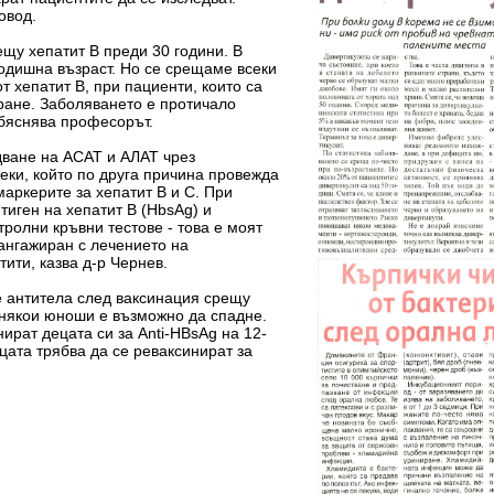
овод.
щу хепатит В преди 30 години. В
одишна възраст. Но се срещаме всеки
т хепатит В, при пациенти, които са
ране. Заболяването е протичало
бяснява професорът.
дване на АСАТ и АЛАТ чрез
секи, който по друга причина провежда
маркерите за хепатит В и С. При
тиген на хепатит В (HbsAg) и
тролни кръвни тестове - това е моят
 ангажиран с лечението на
ити, казва д-р Чернев.
те антитела след ваксинация срещу
 някои юноши е възможно да спадне.
ират децата си за Anti-HBsAg на 12-
ецата трябва да се реваксинират за