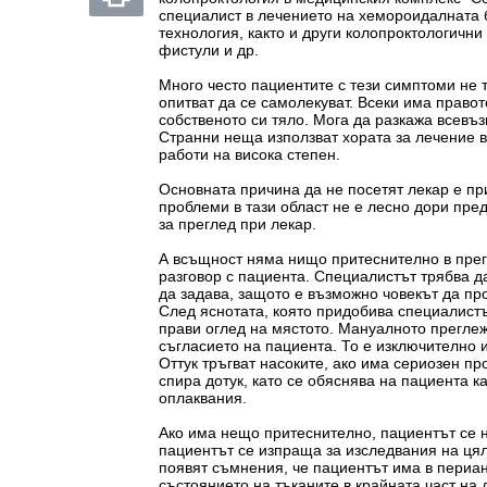
специалист в лечението на хемороидалната 
технология, както и други колопроктологичн
фистули и др.
Много често пациентите с тези симптоми не
опитват да се самолекуват. Всеки има правот
собственото си тяло. Мога да разкажа всевъ
Странни неща използват хората за лечение в
работи на висока степен.
Основната причина да не посетят лекар е п
проблеми в тази област не е лесно дори пред
за преглед при лекар.
А всъщност няма нищо притеснително в прег
разговор с пациента. Специалистът трябва д
да задава, защото е възможно човекът да п
След яснотата, която придобива специалистъ
прави оглед на мястото. Мануалното преглеж
съгласието на пациента. То е изключително
Оттук тръгват насоките, ако има сериозен п
спира дотук, като се обяснява на пациента к
оплаквания.
Ако има нещо притеснително, пациентът се н
пациентът се изпраща за изследвания на ця
появят съмнения, че пациентът има в периан
състоянието на тъканите в крайната част на 