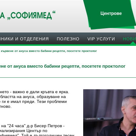
Центрове
ИНИКИ И ОТДЕЛЕНИЯ
ПОЛЕЗНO
VIP УСЛУГИ
НОВ
кървене от ануса вместо бабини рецепти, посетете проктолог
е от ануса вместо бабини рецепти, посетете проктолог
ето - важно е дали кръвта е ярка.
областта на ануса, образуване на
е ги е имал преди. Тези проблеми
тново.
 на "24 часа" д-р Бисер Петров -
циализирания Център по
офиямед". Той е дългогодишен тесен