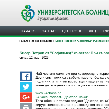
НАЧАЛО
ЗА НАС
ЦЕНТРОВЕ
ДКЦ
КЛ
|
|
Начало
За нас в медиите
Бисер Петров от "Софиямед" съветва: При 
Бисер Петров от "Софиямед" съветва: При кървен
сряда 12 март 2025
Най-честият симптом при хемороиди е кървен
Други симптоми са сърбеж, парене, болка в 
подутини, атипични израстъци - пациентът н
може да отзвучават и после да се появяват о
www.24chasa.bg
24 часа Podcast- "Докторе, кажи!"
Това обясни в третия подкаст "Докторе, кажи"
хирург, колопроктолог и ръководител на спе
колопроктология в медицинския комплекс "С