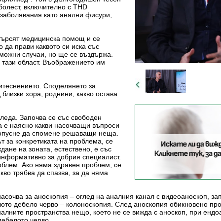
болест, включително с THD
и заболявания като анални фисури,
 търсят медицинска помощ и се
о да прави каквото си иска със
зможни случаи, но ще се въздържа.
 тази област. Въображението им
ритеснението. Споделянето за
 близки хора, роднини, какво остава
леда. Започва се със свободен
а е наясно какви насочващи въпроси
ропусне да спомене решаващи неща.
т за конкретиката на проблема, се
дане на зоната, естествено, е със
 информативно за добрия специалист.
роблем. Ако няма здравен проблем, се
акво трябва да спазва, за да няма
асочва за аноскопия – оглед на аналния канал с видеоаноскоп, за
лото дебело черво – колоноскопия. След аноскопия обикновено пр
алните пространства нещо, което не се вижда с аноскоп, при енд
дебелото черво.