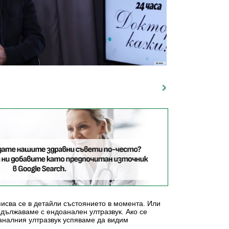
писва се в детайли състоянието в момента. Или
одължаваме с ендоанален ултразвук. Ако се
оаналния ултразвук успяваме да видим