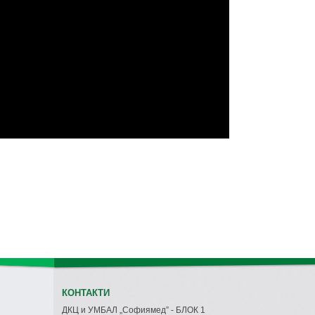
КОНТАКТИ
ДКЦ и УМБАЛ „Софиямед” - БЛОК 1