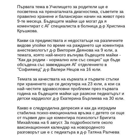
Първата тема в Училището за родители ще е
посветена на пренаталната диагностика, съветите за
правилно хранене и балансиран начин на живот през
9-те месеца. Бъдещите майки ще могат да я
коментират с АГ специалиста в болница д-р Христина
Кръшкова.
Какви са предимствата и недостатъци на различните
видове упойки по време на раждането ще коментира
анестезиологът д-р Виктория Деянова на 9 юли, а
темата, която най-много вълнува бъдещите майки -
"Как да родим - нормално или със секцио" ще бъде
обсъдена със завеждащия АГ отделението в
"Софиямед" д-р Валери Нецов на 16 юли.
Темата за качествата на кърмата и първите стъпки
при храненето ще се дискутира на 23 юли, а кои са
най-честите здравословни проблеми през първата
година на бъдещите майки ще разясни педиатърът и
детски кардиолог д-р Екатерина Бърлиева на 30 юли.
Какво е следродилна депресия и как да изградим
стабилна психо-емоционална връзка с детето си още
от първия ден ще коментира психологът Бригита
Михайлова на 6 август. За подробностите около
ваксинационния календар на новороденото
разговорът ше е с педиатъра в д-р Татяна Ралчева