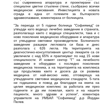
със съвременна апаратура и проектирани със
специални цветни стъклени стени, съобразно всички
медицински изисквания. Инвестицията в новата
сграда е една от големите за българското
здравеопазване, коментираха от болницата.
"За периода от 5 години болница "Софиямед" се
утвърди като водещо лечебно заведение в страната,
разполагащо както с водещи специалисти, така и с
ново поколение медицинско оборудване и апаратура
от утвърдени световни производители. Болничното
заведение разшири легловата си база и днес
разполага с 626 легла. На територията на
диагностично-консултативния център лекарите са се
увеличили с над 65% и практикуват по над 15 нови
специалности. И новият сектор "Г" на лечебното
заведение е оборудван с последно поколение
медицинска техника, а на територията на комплекса
ще продължава както и досега да се развива
медицина от най-високо ниво, отговаряща на
утвърдените световни медицински стандарти. 5-тата
ни годишнина е повод да благодаря на екипа на
целия медицински комплекс за работата им през
годините и да им пожелая, както и на нашите
пациенти, много здраве и успехи", коментира
управителя на УМБАЛ "Софиямед" д-р Йордан
Пелев.