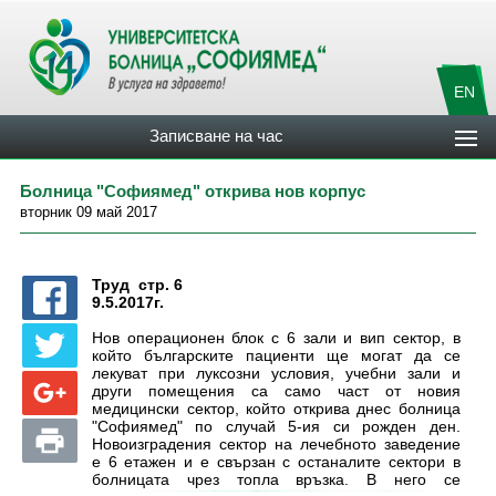
EN
Записване на час
Болница "Софиямед" открива нов корпус
вторник 09 май 2017
Труд стр. 6
9.5.2017г.
Нов операционен блок с 6 зали и вип сектор, в
който българските пациенти ще могат да се
лекуват при луксозни условия, учебни зали и
други помещения са само част от новия
медицински сектор, който открива днес болница
"Софиямед" по случай 5-ия си рожден ден.
Новоизградения сектор на лечебното заведение
е 6 етажен и е свързан с останалите сектори в
болницата чрез топла връзка. В него се