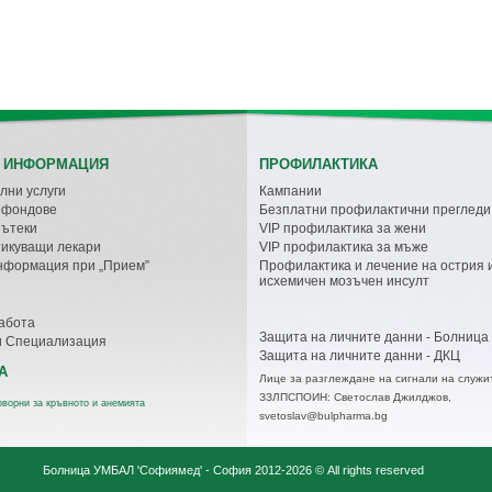
 ИНФОРМАЦИЯ
ПРОФИЛАКТИКА
лни услуги
Кампании
с фондове
Безплатни профилактични прегледи
пътеки
VIP профилактика за жени
икуващи лекари
VIP профилактика за мъже
нформация при „Прием”
Профилактика и лечение на острия 
исхемичен мозъчен инсулт
абота
Защита на личните данни - Болница
и Специализация
Защита на личните данни - ДКЦ
А
Лице за разглеждане на сигнали на служи
ЗЗЛПСПОИН: Светослав Джилджов,
оворни за кръвното и анемията
svetoslav@bulpharma.bg
Болница УМБАЛ 'Софиямед' - София
2012-2026 © All rights reserved