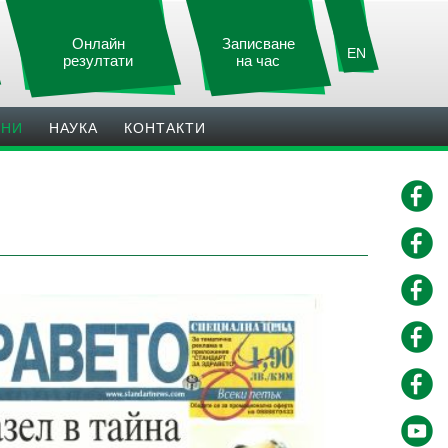
Онлайн
Записване
EN
резултати
на час
ИНИ
НАУКА
КОНТАКТИ