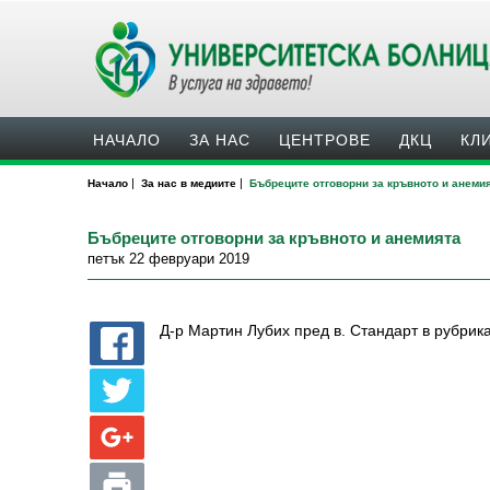
НАЧАЛО
ЗА НАС
ЦЕНТРОВЕ
ДКЦ
КЛ
|
|
Начало
За нас в медиите
Бъбреците отговорни за кръвното и анеми
Бъбреците отговорни за кръвното и анемията
петък 22 февруари 2019
Д-р Мартин Лубих пред в. Стандарт в рубрика