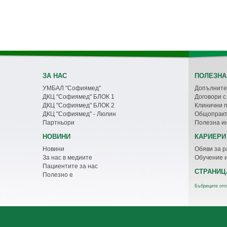
ЗА НАС
ПОЛЕЗНА
УМБАЛ "Софиямед"
Допълните
ДКЦ "Софиямед" БЛОК 1
Договори 
ДКЦ "Софиямед" БЛОК 2
Клинични 
ДКЦ "Софиямед" - Люлин
Общопракт
Партньори
Полезна и
НОВИНИ
КАРИЕРИ
Новини
Обяви за р
За нас в медиите
Обучение 
Пациентите за нас
СТРАНИЦ
Полезно е
Бъбреците отг