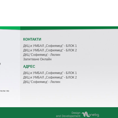
КОНТАКТИ
ДКЦ и УМБАЛ „Софиямед” - БЛОК 1
ДКЦ и УМБАЛ „Софиямед” - БЛОК 2
ДКЦ 'Софиямед' - Люлин
Запитване Онлайн
и
АДРЕС
ДКЦ и УМБАЛ „Софиямед” - БЛОК 1
ДКЦ и УМБАЛ „Софиямед” - БЛОК 2
ДКЦ 'Софиямед' - Люлин
тели по