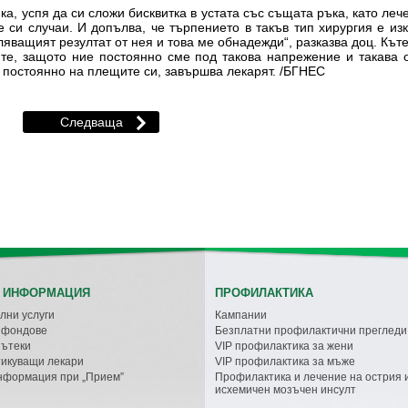
ка, успя да си сложи бисквитка в устата със същата ръка, като ле
е си случаи. И допълва, че търпението в такъв тип хирургия е и
ляващият резултат от нея и това ме обнадежди“, разказва доц. Къте
те, защото ние постоянно сме под такова напрежение и такава 
т постоянно на плещите си, завършва лекарят. /БГНЕС
 ИНФОРМАЦИЯ
ПРОФИЛАКТИКА
лни услуги
Кампании
с фондове
Безплатни профилактични прегледи
пътеки
VIP профилактика за жени
икуващи лекари
VIP профилактика за мъже
нформация при „Прием”
Профилактика и лечение на острия 
исхемичен мозъчен инсулт