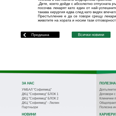
„Дете, което дойде с абсолютно отпусната ръ
посочва лекарят като един от най-успешнит
такава хирургия едва след като видях впечат
Престъпление е да се говори срещу лекари
животите на хората и носим тази отговорнос
ЗА НАС
ПОЛЕЗНА
УМБАЛ "Софиямед"
Допълните
ДКЦ "Софиямед" БЛОК 1
Договори 
ДКЦ "Софиямед" БЛОК 2
Клинични 
ДКЦ "Софиямед" - Люлин
Общопракт
Партньори
Полезна и
НОВИНИ
КАРИЕРИ