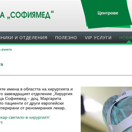
Центрове
ИНИКИ И ОТДЕЛЕНИЯ
ПОЛЕЗНO
VIP УСЛУГИ
НОВ
а ръката
та
ите имена в областта на хирургията и
ито завеждащият отделение „Хирургия
ница Софиямед – доц. Маргарита
то пациенти от други европейски
 оперирани от реномирания лекар,
екар-светило-в-хирургият/
rs