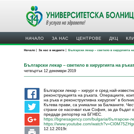
НАЧАЛО
ЗА НАС
ЦЕНТРОВЕ
ДКЦ
КЛ
|
|
Начало
За нас в медиите
Български лекар – светило в хирургията н
Български лекар – светило в хирургията на ръка
четвъртък 12 декември 2019
Български лекар – хирург е сред най-известн
реконструкцията на ръката. Операциите, ко
на ръка и реконструктивна хирургия“ в бол
Кътева прави, са уникални за Балканите. Чес
страни се насочват към София, за да бъдат
предаде репортер на БГНЕС.
https://bgnesagency.com/bulgaria/български-л
https://www.youtube.com/watch?v=CI0M75ZHg
12.12.2019г.