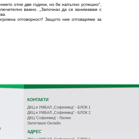
чението отне две години, но бе напълно успешно“,
зключително важно. „Започнах да се занимавам с
ва.
огромна отговорност! Защото ние отговаряме за
КОНТАКТИ
ДКЦ и УМБАЛ „Софиямед” - БЛОК 1
ДКЦ и УМБАЛ „Софиямед” - БЛОК 2
ДКЦ 'Софиямед' - Люлин
Запитване Онлайн
и
АДРЕС