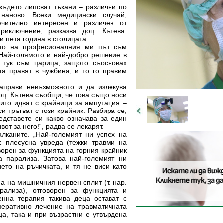
 където липсват тъкани – различни по
 наново. Всеки медицински случай,
ючително интересен и различен от
риключение, разказва доц. Кътева.
и пета година в столицата.
ото на професионалния ми път съм
 Най-голямото и най-добро решение в
 тук съм царица, защото съосновах
ата правят в чужбина, и то го правим
аправи невъзможното и да излекува
доц. Кътева съобщи, че това също носи
ито идват с крайници за ампутация –
си тръгват с този крайник. Разбира се,
едставете си какво означава за един
вот за него!“, радва се лекарят.
лканите. „Най-големият ни успех на
с плесусна увреда (тежки травми на
ворен за функцията на горния крайник
ка парализа. Затова най-големият ни
ето на ръчичката, и тя не виси като
а на мишничния нервен сплит (т. нар.
рализа), отговорен за функцията и
енна терапия такива деца остават с
еративно лечение на травматичната
а, така и при възрастни е утвърдена