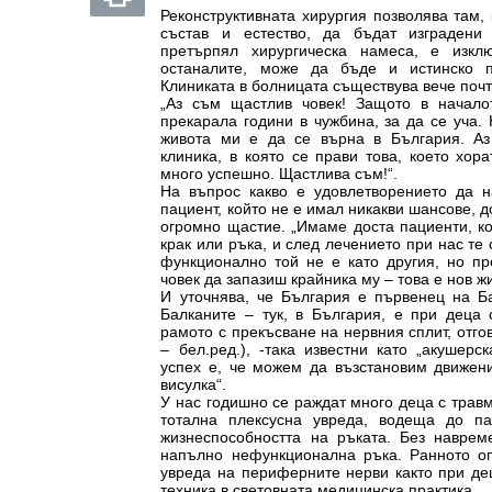
Реконструктивната хирургия позволява там,
състав и естество, да бъдат изградени
претърпял хирургическа намеса, е изкл
останалите, може да бъде и истинско п
Клиниката в болницата съществува вече почт
„Аз съм щастлив човек! Защото в начал
прекарала години в чужбина, за да се уча.
живота ми е да се върна в България. Аз
клиника, в която се прави това, което хор
много успешно. Щастлива съм!“.
На въпрос какво е удовлетворението да н
пациент, който не е имал никакви шансове, 
огромно щастие. „Имаме доста пациенти, ко
крак или ръка, и след лечението при нас те 
функционално той не е като другия, но пр
човек да запазиш крайника му – това е нов жи
И уточнява, че България е първенец на Ба
Балканите – тук, в България, е при деца 
рамото с прекъсване на нервния сплит, отго
– бел.ред.), -така известни като „акушерс
успех е, че можем да възстановим движени
висулка“.
У нас годишно се раждат много деца с травм
тотална плексусна увреда, водеща до па
жизнеспособността на ръката. Без наврем
напълно нефункционална ръка. Ранното оп
увреда на периферните нерви както при дец
техника в световната медицинска практика.