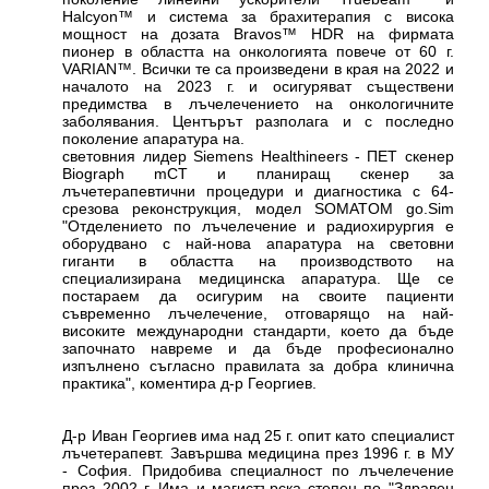
Halcyon™ и система за брахитерапия с висока
мощност на дозата Bravos™ HDR на фирмата
пионер в областта на онкологията повече от 60 г.
VARIAN™. Всички те са произведени в края на 2022 и
началото на 2023 г. и осигуряват съществени
предимства в лъчелечението на онкологичните
заболявания. Центърът разполага и с последно
поколение апаратура на.
световния лидер Siemens Healthineers - ПЕТ скенер
Biograph mCT и планиращ скенер за
лъчетерапевтични процедури и диагностика с 64-
срезова реконструкция, модел SOMATOM go.Sim
"Отделението по лъчелечение и радиохирургия е
оборудвано с най-нова апаратура на световни
гиганти в областта на производството на
специализирана медицинска апаратура. Ще се
постараем да осигурим на своите пациенти
съвременно лъчелечение, отговарящо на най-
високите международни стандарти, което да бъде
започнато навреме и да бъде професионално
изпълнено съгласно правилата за добра клинична
практика", коментира д-р Георгиев.
Д-р Иван Георгиев има над 25 г. опит като специалист
лъчетерапевт. Завършва медицина през 1996 г. в МУ
- София. Придобива специалност по лъчелечение
през 2002 г. Има и магистърска степен по "Здравен