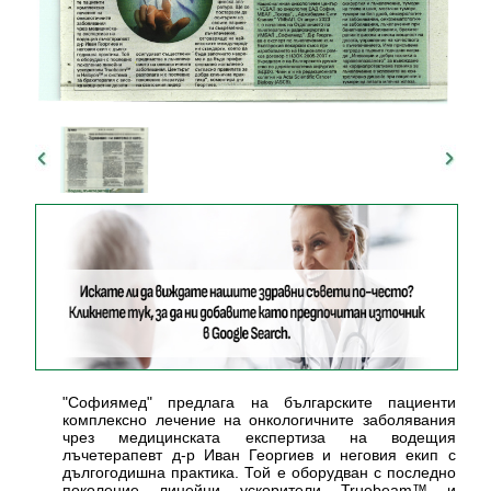
"Софиямед" предлага на българските пациенти
комплексно лечение на онкологичните заболявания
чрез медицинската експертиза на водещия
лъчетерапевт д-р Иван Георгиев и неговия екип с
дългогодишна практика. Той е оборудван с последно
поколение линейни ускорители Truebeam™ и