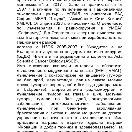
менидмжънт" от 2017 г. Започва практиката си от
1997 г. в клиники по лъчелечение в Националнния
онкологичен център - УСБАЛ по онкология ЕАД
София, МБАЛ "Токуда", "Аджибадем Сити Клиник"
УМБАЛ. От април 2023 г. е началник на Отделението
по лъчетерапия и радиохирургия в УМБАЛ
"Софиямед". Д-р Георгиев е експерт по лъчелечение
към Българския лекарски съюз при изработването на
Национален рамков
договор с НЗОК 2005-2007 г. Учредител е на
Българското дружество по дерматологична хирургия
(БДДХ). Член е и на редакционната колегия на Acta
Scientific Cancer Biology (ASCB).
Има множество клинични интереси в областите:
лъчелечение с модулиране на дозата (IMRT, VMAT),
лъчелечение с контролиране на дишането (тумори
на бял дроб, медиастинум, рак на лявата млечна
жлеза, тумори в черен дроб и близо до диафрагмата
и бъбреците), стереотактична радиохирургия и
лъчелечение, тумори на глава и шия, мозъчни
тумори, тумори на бял дроб, онкоурологични
заболявания, онкохематологични заболявания,
лъчелечение при бенигнени заболявания,
брахитерапия с висока и ниска мощност на дозата,
управление на качеството в лъчелечението. Има
присъдена награда в първите годишни награди
"Иновации и добри техники в здравеопазването" за
въвеждане на кардиопротективна техника за