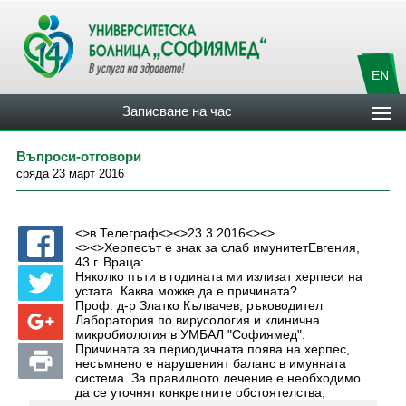
EN
Записване на час
Въпроси-отговори
сряда 23 март 2016
<>в.Телеграф<><>23.3.2016<><>
<><>Херпесът е знак за слаб имунитетЕвгения,
43 г. Враца:
Няколко пъти в годината ми излизат херпеси на
устата. Каква можке да е причината?
Проф. д-р Златко Кълвачев, ръководител
Лаборатория по вирусология и клинична
микробиология в УМБАЛ "Софиямед":
Причината за периодичната поява на херпес,
несъмнено е нарушеният баланс в имунната
система. За правилното лечение е необходимо
да се уточнят конкретните обстоятелства,