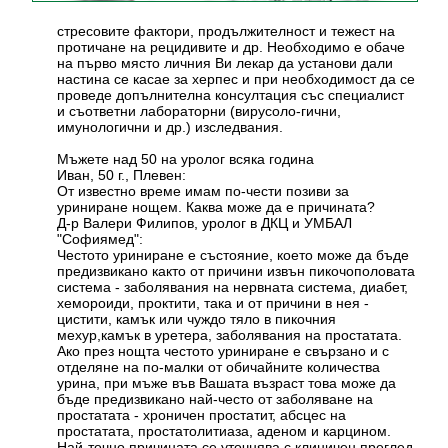
стресовите фактори, продължителност и тежест на
протичане на рецидивите и др. Необходимо е обаче
на първо място личния Ви лекар да установи дали
настина се касае за херпес и при необходимост да се
проведе допълнителна консултация със специалист
и съответни лабораторни (вирусоло-гични,
имунологични и др.) изследвания.
Мъжете над 50 на уролог всяка година
Иван, 50 г., Плевен:
От известно време имам по-чести позиви за
уриниране нощем. Каква може да е причината?
Д-р Валери Филипов, уролог в ДКЦ и УМБАЛ
"Софиямед":
Честото уриниране е състояние, което може да бъде
предизвикано както от причини извън пикочополовата
система - заболявания на нервната система, диабет,
хемороиди, проктити, така и от причини в нея -
цистити, камък или чуждо тяло в пикочния
мехур,камък в уретера, заболявания на простатата.
Ако през нощта честото уриниране е свързано и с
отделяне на по-малки от обичайните количества
урина, при мъже във Вашата възраст това може да
бъде предизвикано най-често от заболяване на
простатата - хроничен простатит, абсцес на
простатата, простатолитиаза, аденом и карцином.
Най-точно причината се уточнява с клиничен преглед