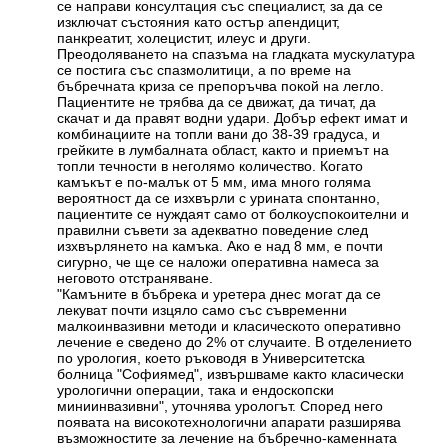
се направи консултация със специалист, за да се
изключат състояния като остър апендицит,
панкреатит, холецистит, илеус и други.
Преодоляването на спазъма на гладката мускулатура
се постига със спазмолитици, а по време на
бъбречната криза се препоръчва покой на легло.
Пациентите не трябва да се движат, да тичат, да
скачат и да правят водни удари. Добър ефект имат и
комбинациите на топли вани до 38-39 градуса, и
грейките в лумбалната област, както и приемът на
топли течности в неголямо количество. Когато
камъкът е по-малък от 5 мм, има много голяма
вероятност да се изхвърли с урината спонтанно,
пациентите се нуждаят само от болкоуспокоителни и
правилни съвети за адекватно поведение след
изхвърлянето на камъка. Ако е над 8 мм, е почти
сигурно, че ще се наложи оперативна намеса за
неговото отстраняване.
"Камъните в бъбрека и уретера днес могат да се
лекуват почти изцяло само със съвременни
малкоинвазивни методи и класическото оперативно
лечение е сведено до 2% от случаите. В отделението
по урология, което ръководя в Университетска
болница "Софиямед", извършваме както класически
урологични операции, така и ендоскопски
миниинвазивни", уточнява урологът. Според него
появата на високотехнологични апарати разширява
възможностите за лечение на бъбречно-каменната