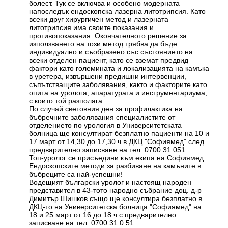
болест. Тук се включва и особено модерната
напоследък ендоскопска лазерна литотрипсия. Като
всеки друг хирургичен метод и лазерната
литотрипсия има своите показания и
противопоказания. Окончателното решение за
използването на този метод трябва да бъде
индивидуално и съобразено със състоянието на
всеки отделен пациент, като се вземат предвид
фактори като големината и локализацията на камъка
в уретера, извършени предишни интервенции,
съпътстващите заболявания, както и факторите като
опита на уролога, апаратурата и инструментариума,
с които той разполага.
По случай световния ден за профилактика на
бъбречните заболявания специалистите от
отделението по урология в Университетската
болница ще консултират безплатно пациенти на 10 и
17 март от 14,30 до 17,30 ч в ДКЦ "Софиямед" след
предварително записване на тел. 0700 31 051.
Топ-уролог се присъедини към екипа на Софиямед
Ендоскопските методи за разбиване на камъните в
бъбреците са най-успешни!
Водещият български уролог и настоящ народен
представител в 43-тото народно събрание доц. д-р
Димитър Шишков също ще консултира безплатно в
ДКЦ-то на Университетска болница "Софиямед" на
18 и 25 март от 16 до 18 ч с предварително
записване на тел. 0700 31 0 51.