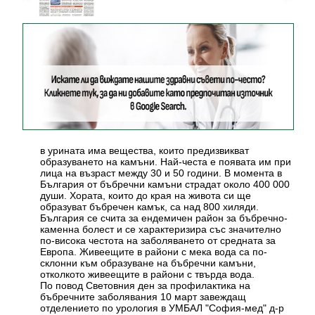
в урината има вещества, които предизвикват
образуването на камъни. Най-честа е появата им при
лица на възраст между 30 и 50 години. В момента в
България от бъбречни камъни страдат около 400 000
души. Хората, които до края на живота си ще
образуват бъбречен камък, са над 800 хиляди.
България се счита за ендемичен район за бъбречно-
каменна болест и се характеризира със значително
по-висока честота на заболяването от средната за
Европа. Живеещите в райони с мека вода са по-
склонни към образуване на бъбречни камъни,
отколкото живеещите в райони с твърда вода.
По повод Световния ден за профилактика на
бъбречните заболявания 10 март завеждащ
отделението по урология в УМБАЛ "София-мед" д-р