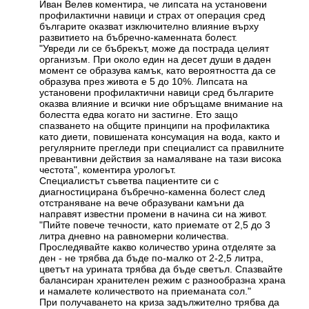
Иван Велев коментира, че липсата на установени
профилактични навици и страх от операция сред
българите оказват изключително влияние върху
развитието на бъбречно-каменната болест.
"Увреди ли се бъбрекът, може да пострада целият
организъм. При около един на десет души в даден
момент се образува камък, като вероятността да се
образува през живота е 5 до 10%. Липсата на
установени профилактични навици сред българите
оказва влияние и всички ние обръщаме внимание на
болестта едва когато ни застигне. Ето защо
спазването на общите принципи на профилактика
като диети, повишената консумация на вода, както и
регулярните прегледи при специалист са правилните
превантивни действия за намаляване на тази висока
честота", коментира урологът.
Специалистът съветва пациентите си с
диагностицирана бъбречно-каменна болест след
отстраняване на вече образувани камъни да
направят известни промени в начина си на живот.
"Пийте повече течности, като приемате от 2,5 до 3
литра дневно на равномерни количества.
Проследявайте какво количество урина отделяте за
ден - не трябва да бъде по-малко от 2-2,5 литра,
цветът на урината трябва да бъде светъл. Спазвайте
балансиран хранителен режим с разнообразна храна
и намалете количеството на приеманата сол."
При получаването на криза задължително трябва да