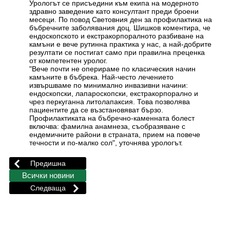
Урологът се присъедини към екипа на модерното
здравно заведение като консултант преди броени
месеци. По повод Световния ден за профилактика на
бъбречните заболявания доц. Шишков коментира, че
ендоскопското и екстракорпоралното разбиване на
камъни е вече рутинна практика у нас, а най-добрите
резултати се постигат само при правилна преценка
от компетентен уролог.
"Вече почти не оперираме по класическия начин
камъните в бъбрека. Най-често лечението
извършваме по минимално инвазивни начини:
ендоскопски, лапароскопски, екстракорпорално и
чрез перкуганна литолапаксия. Това позволява
пациентите да се възстановяват бързо.
Профилактиката на бъбречно-каменната болест
включва: фамилна анамнеза, съобразяване с
ендемичните райони в страната, прием на повече
течности и по-малко сол", уточнява урологът.