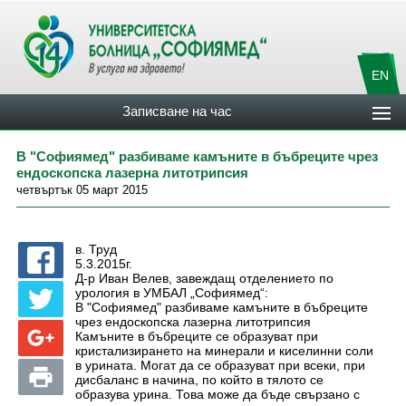
EN
Записване на час
В "Софиямед" разбиваме камъните в бъбреците чрез
ендоскопска лазерна литотрипсия
четвъртък 05 март 2015
в. Труд
5.3.2015г.
Д-р Иван Велев, завеждащ отделението по
урология в УМБАЛ „Софиямед“:
В "Софиямед" разбиваме камъните в бъбреците
чрез ендоскопска лазерна литотрипсия
Камъните в бъбреците се образуват при
кристализирането на минерали и киселинни соли
в урината. Могат да се образуват при всеки, при
дисбаланс в начина, по който в тялото се
образува урина. Това може да бъде свързано с