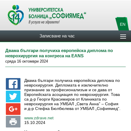
EN
Записване на час
Двама българи получиха европейска диплома по
неврохирургия на конгреса на EANS
сряда 16 октомври 2024
Двама българи получиха европейска диплома по
неврохирургия. Дипломата е изключително
признание за професионализъм и се дава от
Европейската асоциация по неврохирургия. Това
са д-р Георги Красимиров от Клиниката по
неврохирургия на УМБАЛ „Света Анна” – София
и д-р Стефка Бюлбюлева от УМБАЛ „Софиямед“.
www.zdrave.net
15.10.2024