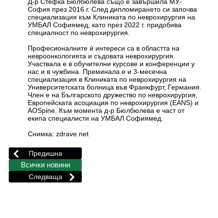
Д-р Стефка Бюлбюлева също е завършила МУ-
София през 2016 г. След дипломирането си започва
специализация към Клиниката по неврохирургия на
УМБАЛ Софиямед, като през 2022 г. придобива
специалност по неврохирургия.
Професионалните ѝ интереси са в областта на
невроонкологията и съдовата неврохирургия.
Участвала е в обучителни курсове и конференции у
нас и в чужбина. Преминала е и 3-месечна
специализация в Клиниката по неврохирургия на
Университетската болница във Франкфурт, Германия.
Член е на Българското дружество по неврохирургия,
Европейската асоциация по неврохирургия (EANS) и
АОSpine. Към момента д-р Бюлбюлева е част от
екипа специалисти на УМБАЛ Софиямед.
Снимка: zdrave.net