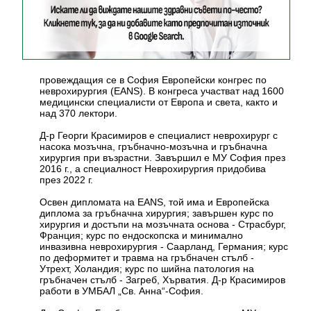
провеждащия се в София Европейски конгрес по
неврохирургия (EANS). В конгреса участват над 1600
медицински специалисти от Европа и света, както и
над 370 лектори.
Д-р Георги Красимиров е специалист неврохирург с
насока мозъчна, гръбначно-мозъчна и гръбначна
хирургия при възрастни. Завършил е МУ София през
2016 г., а специалност Неврохирургия придобива
през 2022 г.
Освен дипломата на EANS, той има и Европейска
диплома за гръбначна хирургия; завършен курс по
хирургия и достъпи на мозъчната основа - Страсбург,
Франция; курс по ендоскопска и минимално
инвазивна неврохирургия - Саарланд, Германия; курс
по деформитет и травма на гръбначен стълб -
Утрехт, Холандия; курс по шийна патология на
гръбначен стълб - Загреб, Хърватия. Д-р Красимиров
работи в УМБАЛ „Св. Анна“-София.