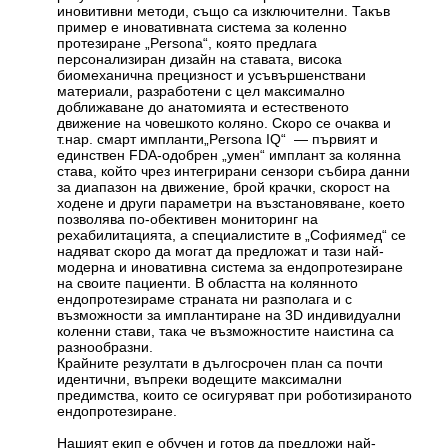
иновитивни методи, също са изключителни. Такъв
пример е иновативната система за коленно
протезиране „Persona“, която предлага
персонализиран дизайн на ставата, висока
биомеханична прецизност и усъвършенствани
материали, разработени с цел максимално
доближаване до анатомията и естественото
движение на човешкото коляно. Скоро се очаква и
т.нар. смарт импланти„Persona IQ“ — първият и
единствен FDA-одобрен „умен“ имплант за колянна
става, който чрез интегрирани сензори събира данни
за диапазон на движение, брой крачки, скорост на
ходене и други параметри на възстановяване, което
позволява по-обективен мониторинг на
рехабилитацията, а специалистите в „Софиямед“ се
надяват скоро да могат да предложат и тази най-
модерна и иновативна система за ендопротезиране
на своите пациенти. В областта на колянното
ендопротезираме страната ни разполага и с
възможности за имплантиране на 3D индивидуални
коленни стави, така че възможностите наистина са
разнообразни.
Крайните резултати в дългосрочен план са почти
идентични, въпреки водещите максимални
предимства, които се осигуряват при роботизираното
ендопротезиране.
Нашият екип е обучен и готов да предложи най-