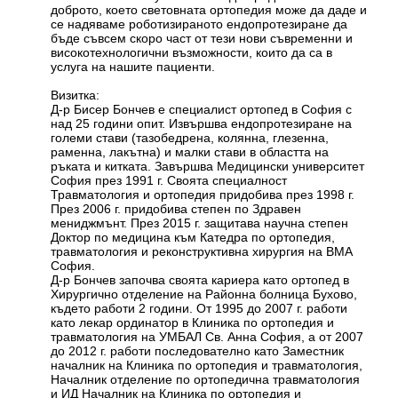
доброто, което световната ортопедия може да даде и
се надяваме роботизираното ендопротезиране да
бъде съвсем скоро част от тези нови съвременни и
високотехнологични възможности, които да са в
услуга на нашите пациенти.
Визитка:
Д-р Бисер Бончев е специалист ортопед в София с
над 25 години опит. Извършва ендопротезиране на
големи стави (тазобедрена, колянна, глезенна,
раменна, лакътна) и малки стави в областта на
ръката и китката. Завършва Медицински университет
София през 1991 г. Своята специалност
Травматология и ортопедия придобива през 1998 г.
През 2006 г. придобива степен по Здравен
мениджмънт. През 2015 г. защитава научна степен
Доктор по медицина към Катедра по ортопедия,
травматология и реконструктивна хирургия на ВМА
София.
Д-р Бончев започва своята кариера като ортопед в
Хирургично отделение на Районна болница Бухово,
където работи 2 години. От 1995 до 2007 г. работи
като лекар ординатор в Клиника по ортопедия и
травматология на УМБАЛ Св. Анна София, а от 2007
до 2012 г. работи последователно като Заместник
началник на Клиника по ортопедия и травматология,
Началник отделение по ортопедична травматология
и ИД Началник на Клиника по ортопедия и