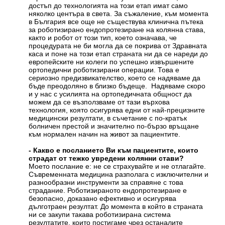
достъп до технологията на този етап имат само
няколко центъра в света. За съжаление, към момента
в България все още не съществува клинична пътека
за роботизирано ендопротезиране на колянна става,
както и робот от този тип, което означава, че
процедурата не би могла да се покрива от Здравната
каса и поне на този етап страната ни да се нареди до
европейските ни колеги по успешно извършените
ортопедични роботизирани операции. Това е
сериозно предизвикателство, което се надяваме да
бъде преодоляно в близко бъдеще. Надяваме скоро
и у нас с усилията на ортопедичната общност да
можем да се възползваме от тази върхова
технология, която осигурява едни от най-прецизните
медицински резултати, в съчетание с по-кратък
болничен престой и значително по-бързо връщане
към нормален начин на живот за пациентите.
- Какво е посланието Ви към пациентите, които
страдат от тежко увредени колянни стави?
Моето послание е: не се страхувайте и не отлагайте.
Съвременната медицина разполага с изключителни и
разнообразни инструменти за справяне с това
страдание. Роботизираното ендопротезиране е
безопасно, доказано ефективно и осигурява
дълготраен резултат. До момента в който в страната
ни се закупи такава роботизирана система
резултатите, които постигаме чрез останалите