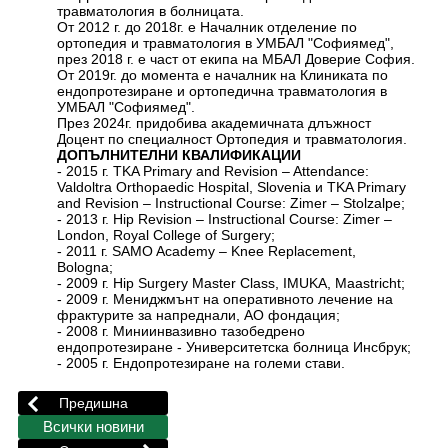
травматология в болницата.
От 2012 г. до 2018г. е Началник отделение по
ортопедия и травматология в УМБАЛ "Софиямед",
през 2018 г. е част от екипа на МБАЛ Доверие София.
От 2019г. до момента е началник на Клиниката по
ендопротезиране и ортопедична травматология в
УМБАЛ "Софиямед".
През 2024г. придобива академичната длъжност
Доцент по специалност Ортопедия и травматология.
ДОПЪЛНИТЕЛНИ КВАЛИФИКАЦИИ
- 2015 г. TKA Primary and Revision – Attendance:
Valdoltra Orthopaedic Hospital, Slovenia и TKA Primary
and Revision – Instructional Course: Zimer – Stolzalpe;
- 2013 г. Hip Revision – Instructional Course: Zimer –
London, Royal Collеge of Surgery;
- 2011 г. SAMO Academy – Knee Replacement,
Bologna;
- 2009 г. Hip Surgery Master Class, IMUKA, Maastricht;
- 2009 г. Мениджмънт на оперативното лечение на
фрактурите за напреднали, АО фондация;
- 2008 г. Миниинвазивно тазобедрено
ендопротезиране - Университетска болница Инсбрук;
- 2005 г. Ендопротезиране на големи стави.