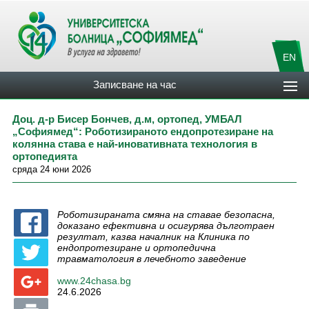
EN
Записване на час
Доц. д-р Бисер Бончев, д.м, ортопед, УМБАЛ
„Софиямед“: Роботизираното ендопротезиране на
колянна става е най-иновативната технология в
ортопедията
сряда 24 юни 2026
Роботизираната смяна на ставае безопасна,
доказано ефективна и осигурява дълготраен
резултат, казва началник на Клиника по
ендопротезиране и ортопедична
травматология в лечебното заведение
www.24chasa.bg
24.6.2026