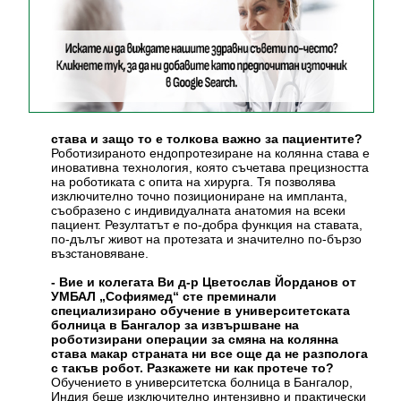
става и защо то е толкова важно за пациентите?
Роботизираното ендопротезиране на колянна става е
иновативна технология, която съчетава прецизността
на роботиката с опита на хирурга. Тя позволява
изключително точно позициониране на импланта,
съобразено с индивидуалната анатомия на всеки
пациент. Резултатът е по-добра функция на ставата,
по-дълъг живот на протезата и значително по-бързо
възстановяване.
- Вие и колегата Ви д-р Цветослав Йорданов от
УМБАЛ „Софиямед“ сте преминали
специализирано обучение в университетската
болница в Бангалор за извършване на
роботизирани операции за смяна на колянна
става макар страната ни все още да не разполога
с такъв робот. Разкажете ни как протече то?
Обучението в университетска болница в Бангалор,
Индия беше изключително интензивно и практически