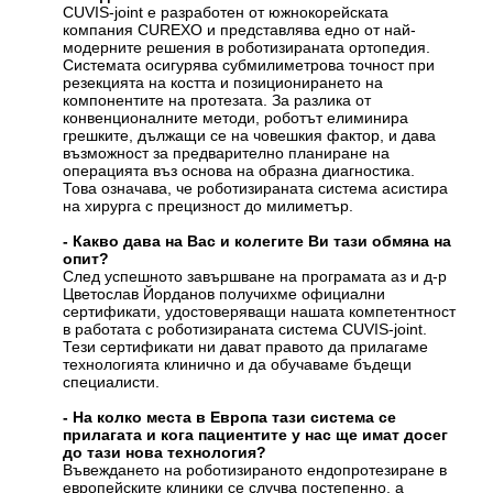
CUVIS-joint е разработен от южнокорейската
компания CUREXO и представлява едно от най-
модерните решения в роботизираната ортопедия.
Системата осигурява субмилиметрова точност при
резекцията на костта и позиционирането на
компонентите на протезата. За разлика от
конвенционалните методи, роботът елиминира
грешките, дължащи се на човешкия фактор, и дава
възможност за предварително планиране на
операцията въз основа на образна диагностика.
Това означава, че роботизираната система асистира
на хирурга с прецизност до милиметър.
- Какво дава на Вас и колегите Ви тази обмяна на
опит?
След успешното завършване на програмата аз и д-р
Цветослав Йорданов получихме официални
сертификати, удостоверяващи нашата компетентност
в работата с роботизираната система CUVIS-joint.
Тези сертификати ни дават правото да прилагаме
технологията клинично и да обучаваме бъдещи
специалисти.
- На колко места в Европа тази система се
прилагата и кога пациентите у нас ще имат досег
до тази нова технология?
Въвеждането на роботизираното ендопротезиране в
европейските клиники се случва постепенно, а