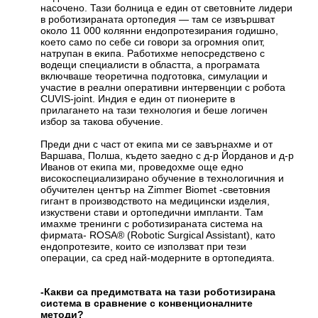
насочено. Тази болница е един от световните лидери
в роботизираната ортопедия — там се извършват
около 11 000 колянни ендопротезирания годишно,
което само по себе си говори за огромния опит,
натрупан в екипа. Работихме непосредствено с
водещи специалисти в областта, а програмата
включваше теоретична подготовка, симулации и
участие в реални оперативни интервенции с робота
CUVIS-joint. Индия е един от пионерите в
прилагането на тази технология и беше логичен
избор за такова обучение.
Преди дни с част от екипа ми се завърнахме и от
Варшава, Полша, където заедно с д-р Йорданов и д-р
Иванов от екипа ми, проведохме още едно
високоспециализирано обучение в технологичния и
обучителен център на Zimmer Biomet -световния
гигант в производството на медицински изделия,
изкуствени стави и ортопедични импланти. Там
имахме тренинги с роботизираната система на
фирмата- ROSA® (Robotic Surgical Assistant), като
ендопротезите, които се използват при тези
операции, са сред най-модерните в ортопедията.
-Какви са предимствата на тази роботизирана
система в сравнение с конвенционалните
методи?