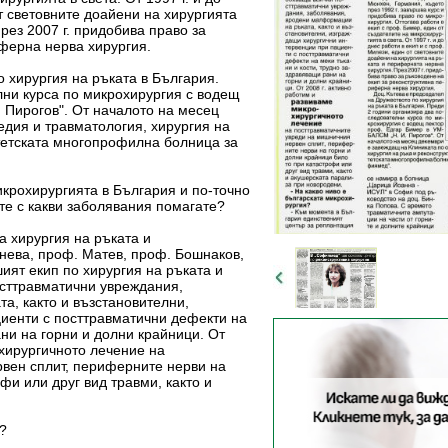
т световните доайени на хирургията
рез 2007 г. придобива право за
иферна нерва хирургия.
о хирургия на ръката в България.
лни курса по микрохирургия с водещ
 Пирогов". От началото на месец
едия и травматология, хирургия на
итетската многопрофилна болница за
микрохирургията в България и по-точно
ите с какви заболявания помагате?
а хирургия на ръката и
анева, проф. Матев, проф. Бошнаков,
шият екип по хирургия на ръката и
осттравматични увреждания,
а, както и възстановителни,
иенти с посттравматични дефекти на
ани на горни и долни крайници. От
охирургичното лечение на
вен сплит, периферните нерви на
фи или друг вид травми, както и
я?