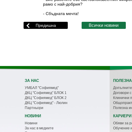
рамо с най-добрия?
- Сбъдната мечта!
ЗА НАС
ПОЛЕЗНА
УМБАЛ "Софиямед"
Допълните
ДКЦ "Софиямед" БЛОК 1
Договори 
ДКЦ "Софиямед" БЛОК 2
Клинични 
ДКЦ "Софиямед" - Люлин
Общопракт
Партньори
Полезна и
НОВИНИ
КАРИЕРИ
Новини
Обяви за р
За нас в медиите
Обучение 