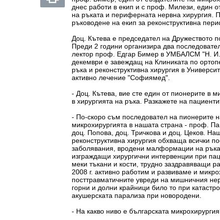
днес работи в екип и с проф. Милези, един о
на ръката и периферната нервна хирургия. П
ръководене на екип за реконструктивна пер
Доц. Кътева е председател на Дружеството п
Преди 2 години организира два последовате
лектор проф. Едгар Бимер в УМБАЛСМ "Н. И.
декември е завеждащ на Клиниката по ортоп
ръка и реконструктивна хирургия в Универс
активно лечение "Софиямед".
- Доц. Кътева, вие сте един от пионерите в 
в хирургията на ръка. Разкажете на пациент
- По-скоро съм последовател на пионерите н
микрохирургията в нашата страна - проф. П
доц. Попова, доц. Тричкова и доц. Цеков. На
реконструктивна хирургия обхваща всички п
заболявания, вродени малформации на ръкат
изграждащи хирургични интервенции при пац
меки тъкани и кости, трудно заздравяващи р
2008 г. активно работим и развиваме и микр
посттравматичните увреди на мишничния нер
горни и долни крайници било то при катастро
акушерската парализа при новородени.
- На какво ниво е българската микрохирурги