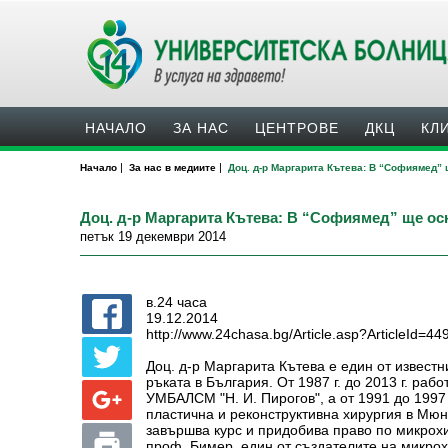
НАЧАЛО
ЗА НАС
ЦЕНТРОВЕ
ДКЦ
КЛ
|
|
Начало
За нас в медиите
Доц. д-р Маргарита Кътева: В “Софиямед”
Доц. д-р Маргарита Кътева: В “Софиямед” ще ос
петък 19 декември 2014
в.24 часа
19.12.2014
http://www.24chasa.bg/Article.asp?ArticleId=4
Доц. д-р Маргарита Кътева е един от извест
ръката в България. От 1987 г. до 2013 г. раб
УМБАЛСМ "Н. И. Пирогов", а от 1991 до 1997 
пластична и реконструктивна хирургия в Мюнх
завършва курс и придобива право по микрохи
проф. Бимер, един от създателите на микрохи