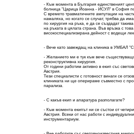
- Към момента в България единственият цен
болница "Царица Йоанна - ИСУЛ" в София по
С времето травматичните ампутации на части
намаляха, но когато се случат, трябва да и
по хирургия на ръка, е да се създадат такив
на ръката в цялата страна. Във връзка с тов
високоспециализирана дейност с водещи лект
- Вече като завеждащ на клиника в УМБАЛ "
- Желанието ми е тук към вече съществуващ
реконструктивна хирургия.
От години работим активно в екип със свето
Австрия.
Тези специалисти с готовност винаги се отзо
клиниката ни ще оперираме съвместно с про
парализа.
- С какъв екип и апаратура разполагате?
- Към момента екипът ни се състои от четири
Австрия. Всеки от нас работи с индивудуал
инструментариум.
- Вие работите със световноизвестния микро