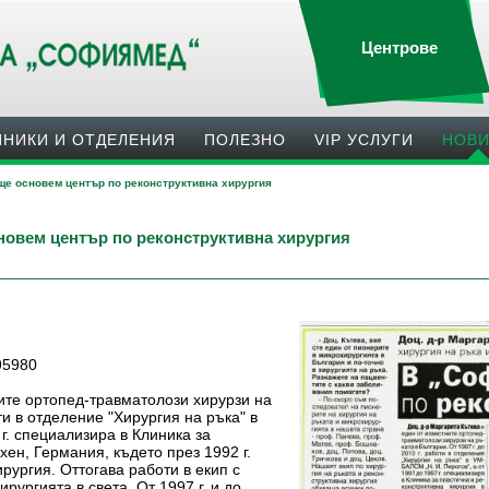
Центрове
ИНИКИ И ОТДЕЛЕНИЯ
ПОЛЕЗНO
VIP УСЛУГИ
НОВ
 ще основем център по реконструктивна хирургия
новем център по реконструктивна хирургия
495980
ните ортопед-травматолози хирурзи на
оти в отделение "Хирургия на ръка" в
г. специализира в Клиника за
ен, Германия, където през 1992 г.
рургия. Оттогава работи в екип с
рургията в света. От 1997 г. и до