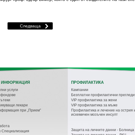
 ИНФОРМАЦИЯ
ПРОФИЛАКТИКА
лни услуги
Кампании
с фондове
Безплатни профилактични прегледи
пътеки
VIP профилактика за жени
икуващи лекари
VIP профилактика за мъже
нформация при „Прием”
Профилактика и лечение на острия 
исхемичен мозъчен инсулт
абота
Защита на личните данни - Болница
и Специализация