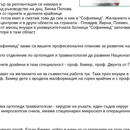
тър за реплантация се намира в
д ръководство на доц. Бинка Попова.
 от горните и долните крайници
ма готов екип и смятам това да сме и ние в "Софиямед". Желанието
а центрове и в други области на страната - Пловдив, Варна, Плевен
а от месец януари в университетската болница "Софиямед" започва
ори в тази област.
Софиямед" какви са вашите професионални планове за развитие на
ото отделение по ортопедия и травматология да развием Национал
вните доайени в тази специалност - проф. Бимер, проф. Джунта о
вават на желанието ни за съвместна работа тук. Така през януари 
ф. Бимер дете с вродена малформация на горен крайник и с проф
ма ортопеди травматолози - хирурзи на ръката, един съдов хирург 
ни микроскопски очила, имаме стационарен микроскоп в операционн
хирург проф. Едгар Бимер, който е един от създателите на тази сп