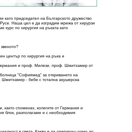
 ми като председател на Българското дружество
, Русе. Наша цел е да изградим мрежа от хирурзи
ме курс по хирургия на ръката като
 звеното?
ен център по хирургия на ръка и
т Германия и проф. Милези, проф. Шмитхамер от
в болница "Софиямед" за откриването на
. Шмитхамер - бебе с тотална акушерска
и, както споменах, колегите от Германия и
ия блок, разполагаме и с необходимия
ециалност в света. Какво е да оперираш рамо до