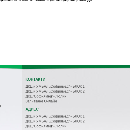
КОНТАКТИ
ДКЦ и УМБАЛ „Софиямед” - БЛОК 1
ДКЦ и УМБАЛ „Софиямед” - БЛОК 2
ДКЦ 'Софиямед' - Люлин
Запитване Онлайн
и
АДРЕС
ДКЦ и УМБАЛ „Софиямед” - БЛОК 1
ДКЦ и УМБАЛ „Софиямед” - БЛОК 2
ДКЦ 'Софиямед' - Люлин