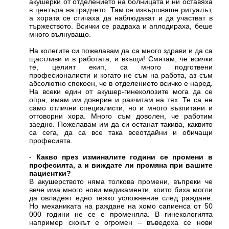
акушерки от отделението на болницата и ни оставяха
в центъра на градчето. Там се извършваше ритуалът,
а хората се стичаха да наблюдават и да участват в
тържеството. Всички се радваха и аплодираха, беше
много вълнуващо.
На колегите си пожелавам да са много здрави и да са
щастливи и в работата, и вкъщи! Смятам, че всички
те, целият екип, са много подготвени
професионалисти и когато не съм на работа, аз съм
абсолютно спокоен, че в отделението всичко е наред.
На всеки един от акушер-гинеколозите мога да се
опра, имам им доверие и разчитам на тях. Те са не
само отлични специалисти, но и много възпитани и
отговорни хора. Много съм доволен, че работим
заедно. Пожелавам им да си останат такива, каквито
са сега, да са все така всеотдайни и обичащи
професията.
-
Какво през изминалите години се промени в
професията, а и виждате ли промяна при вашите
пациентки?
В акушерството няма толкова промени, въпреки че
вече има много нови медикаменти, които биха могли
да овладеят едно тежко усложнение след раждане.
Но механиката на раждане на хомо сапиенса от 50
000 години не се е променяла. В гинекологията
например скокът е огромен – въведоха се нови