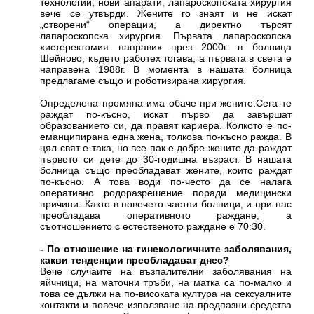
технологии, нови апарати, лапароскопската хирургия
вече се утвърди. Жените го знаят и не искат
„отворени“ операции, а директно търсят
лапароскопска хирургия. Първата лапароскопска
хистеректомия направих през 2000г. в болница
Шейново, където работех тогава, а първата в света е
направена 1988г. В момента в нашата болница
предлагаме също и роботизирана хирургия.
Определена промяна има обаче при жените.Сега те
раждат по-късно, искат първо да завършат
образованието си, да правят кариера. Колкото е по-
еманципирана една жена, толкова по-късно ражда. В
цял свят е така, но все пак е добре жените да раждат
първото си дете до 30-годишна възраст. В нашата
болница също преобладават жените, които раждат
по-късно. А това води по-често да се налага
оперативно родоразрешение поради медицински
причини. Както в повечето частни болници, и при нас
преобладава оперативното раждане, а
съотношението с естественото раждане е 70:30.
- По отношение на гинекологичните заболявания,
какви тенденции преобладават днес?
Вече случаите на възпалителни заболявания на
яйчници, на маточни тръби, на матка са по-малко и
това се дължи на по-високата култура на сексуалните
контакти и повече използване на предпазни средства