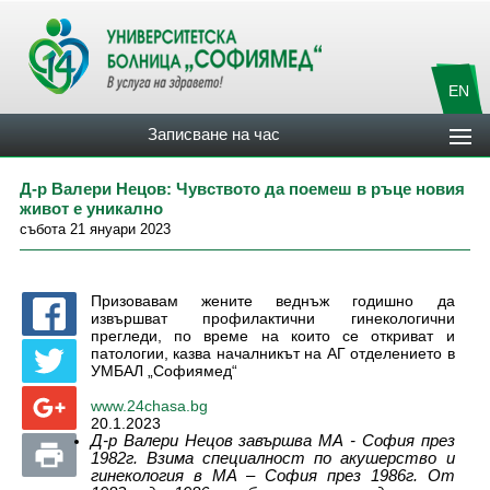
EN
Записване на час
Д-р Валери Нецов: Чувството да поемеш в ръце новия
живот е уникално
събота 21 януари 2023
Призовавам жените веднъж годишно да
извършват профилактични гинекологични
прегледи, по време на които се откриват и
патологии, казва началникът на АГ отделението в
УМБАЛ „Софиямед“
www.24chasa.bg
20.1.2023
Д-р Валери Нецов завършва МА - София през
1982г. Взима специалност по акушерство и
гинекология в МА – София през 1986г. От