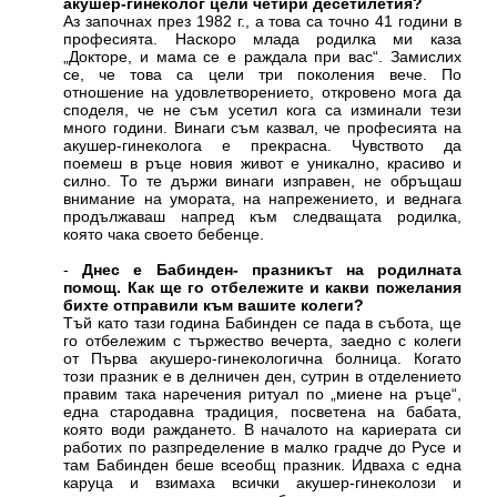
акушер-гинеколог цели четири десетилетия?
Аз започнах през 1982 г., а това са точно 41 години в
професията. Наскоро млада родилка ми каза
„Докторе, и мама се е раждала при вас“. Замислих
се, че това са цели три поколения вече. По
отношение на удовлетворението, откровено мога да
споделя, че не съм усетил кога са изминали тези
много години. Винаги съм казвал, че професията на
акушер-гинеколога е прекрасна. Чувството да
поемеш в ръце новия живот е уникално, красиво и
силно. То те държи винаги изправен, не обръщаш
внимание на умората, на напрежението, и веднага
продължаваш напред към следващата родилка,
която чака своето бебенце.
-
Днес е Бабинден- празникът на родилната
помощ. Как ще го отбележите и какви пожелания
бихте отправили към вашите колеги?
Тъй като тази година Бабинден се пада в събота, ще
го отбележим с тържество вечерта, заедно с колеги
от Първа акушеро-гинекологична болница. Когато
този празник е в делничен ден, сутрин в отделението
правим така наречения ритуал по „миене на ръце“,
една стародавна традиция, посветена на бабата,
която води раждането. В началото на кариерата си
работих по разпределение в малко градче до Русе и
там Бабинден беше всеобщ празник. Идваха с една
каруца и взимаха всички акушер-гинеколози и