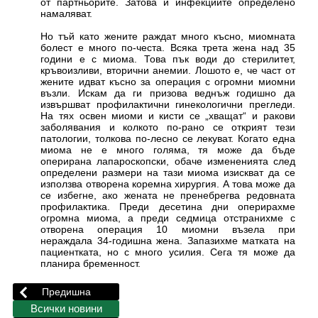
от партньорите. Затова и инфекциите определено
намаляват.
Но тъй като жените раждат много късно, миомната
болест е много по-честа. Всяка трета жена над 35
години е с миома. Това пък води до стерилитет,
кръвоизливи, вторични анемии. Лошото е, че част от
жените идват късно за операция с огромни миомни
възли. Искам да ги призова веднъж годишно да
извършват профилактични гинекологични прегледи.
На тях освен миоми и кисти се „хващат“ и ракови
заболявания и колкото по-рано се открият тези
патологии, толкова по-лесно се лекуват. Когато една
миома не е много голяма, тя може да бъде
оперирана лапароскопски, обаче измененията след
определени размери на тази миома изискват да се
използва отворена коремна хирургия. А това може да
се избегне, ако жената не пренебрегва редовната
профилактика. Преди десетина дни оперирахме
огромна миома, а преди седмица отстранихме с
отворена операция 10 миомни възела при
нераждала 34-годишна жена. Запазихме матката на
пациентката, но с много усилия. Сега тя може да
планира бременност.