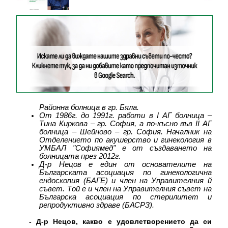
Районна болница в гр. Бяла.
От 1986г. до 1991г. работи в I АГ болница –
Тина Киркова – гр. София, а по-късно във II АГ
болница – Шейново – гр. София. Началник на
Отделението по акушерство и гинекология в
УМБАЛ "Софиямед" е от създаването на
болницата през 2012г.
Д-р Нецов е един от основателите на
Българската асоциация по гинекологична
ендоскопия (БАГЕ) и член на Управителния й
съвет. Той е и член на Управителния съвет на
Българска асоциация по стерилитет и
репродуктивно здраве (БАСРЗ).
- Д-р Нецов, какво е удовлетворението да си