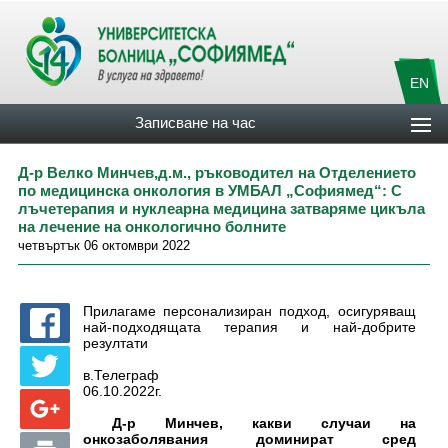
EN
Записване на час
Д-р Велко Минчев,д.м., ръководител на Отделението
по медицинска онкология в УМБАЛ „Софиямед“: С
лъчетерапия и нуклеарна медицина затваряме цикъла
на лечение на онкологично болните
четвъртък 06 октомври 2022
Прилагаме персонализиран подход, осигуряващ
най-подходящата терапия и най-добрите
резултати
в.Телеграф
06.10.2022г.
Д-р Минчев, какви случаи на
онкозаболявания доминират сред