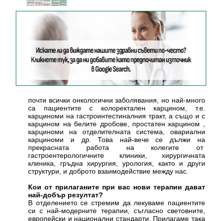
почти всички онкологични заболявания, но най-много
са пациентите с колоректален карцином, т.е.
карциноми на гастроинтестиналния тракт, а също и с
карцином на белите дробове, простатен карцином ,
карциноми на отделителната система, овариални
карциноми и др. Това най-вече се дължи на
прекрасната работа на колегите от
гастроентерологичните клиники, хирургичната
клиника, гръдна хирургия, урология, както и други
структури, и доброто взаимодействие между нас.
Кои от прилаганите при вас нови терапии дават
най-добър резултат?
В отделението се стремим да лекуваме пациентите
си с най-модерните терапии, съгласно световните,
европейски и национални стандарти. Прилагаме така