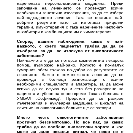
наречената персонализирана медицина. Преди
започване на лечението се провеждат всички
необходими генетични изследвания, за да се избере
най-подходящото лечение. Така се постигат най-
добрите резултати като се използват прицелни
терапии, имунотерапия с така наречените чекпойнт-
инхибитори и комбинацията им с химиотерапия.
Според вашите наблюдения, какво е най-
важното, с което пациентът трябва да да се
съобрази, за да се излекува от онкологичното
заболяване?
Най-важното е да се потърси компетентна лекарска
помощ възможно най-рано. Колкото е по-малък
туморния обем толкова по-добри са резултатите от
лечението. Важно е комплексното лечение да се
провежда в болници разполагащи с всички
необходими специалисти и апаратура, за да може
всичко да се случва тук и сега без разкарване на
пациента и губене на ценно време. Такава болница е
УМБАЛ „Софиямед“. Предстои да се разкрие
лъчетерапия и нуклеарна медицина и цикълът на
лечение на онкологично болните ще се затвори.
Много често онкологичните заболявания
протичат безсимптомно. Но все пак, за какво
трябва да са особено внимателни хората и кое
може да даде някакъв сигнал, че нещо не е