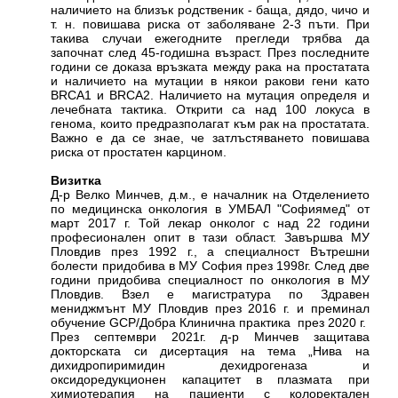
наличието на близък родственик - баща, дядо, чичо и
т. н. повишава риска от заболяване 2-3 пъти. При
такива случаи ежегодните прегледи трябва да
започнат след 45-годишна възраст. През последните
години се доказа връзката между рака на простатата
и наличието на мутации в някои ракови гени като
BRCA1 и BRCA2. Наличието на мутация определя и
лечебната тактика. Открити са над 100 локуса в
генома, които предразполагат към рак на простатата.
Важно е да се знае, че затлъстяването повишава
риска от простатен карцином.
Визитка
Д-р Велко Минчев, д.м., е началник на Отделението
по медицинска онкология в УМБАЛ "Софиямед" от
март 2017 г. Той лекар онколог с над 22 години
професионален опит в тази област. Завършва МУ
Пловдив през 1992 г., а специалност Вътрешни
болести придобива в МУ София през 1998г. След две
години придобива специалност по онкология в МУ
Пловдив. Взел е магистратура по Здравен
мениджмънт МУ Пловдив през 2016 г. и преминал
обучение GCP/Добра Клинична практика през 2020 г.
През септември 2021г. д-р Минчев защитава
докторската си дисертация на тема „Нива на
дихидропиримидин дехидрогеназа и
оксидоредукционен капацитет в плазмата при
химиотерапия на пациенти с колоректален