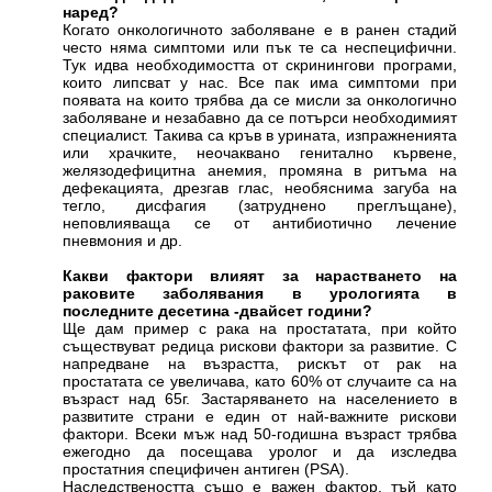
наред?
Когато онкологичното заболяване е в ранен стадий
често няма симптоми или пък те са неспецифични.
Тук идва необходимостта от скринингови програми,
които липсват у нас. Все пак има симптоми при
появата на които трябва да се мисли за онкологично
заболяване и незабавно да се потърси необходимият
специалист. Такива са кръв в урината, изпражненията
или храчките, неочаквано генитално кървене,
желязодефицитна анемия, промяна в ритъма на
дефекацията, дрезгав глас, необяснима загуба на
тегло, дисфагия (затруднено преглъщане),
неповлияваща се от антибиотично лечение
пневмония и др.
Какви фактори влияят за нарастването на
раковите заболявания в урологията в
последните десетина -двайсет години?
Ще дам пример с рака на простатата, при който
съществуват редица рискови фактори за развитие. С
напредване на възрастта, рискът от рак на
простатата се увеличава, като 60% от случаите са на
възраст над 65г. Застаряването на населението в
развитите страни е един от най-важните рискови
фактори. Всеки мъж над 50-годишна възраст трябва
ежегодно да посещава уролог и да изследва
простатния специфичен антиген (PSA).
Наследствеността също е важен фактор, тъй като