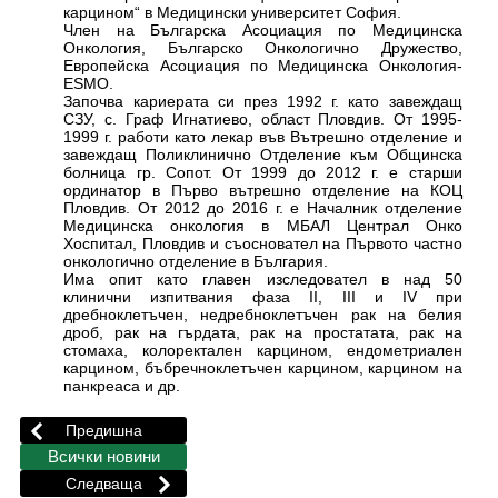
карцином“ в Медицински университет София.
Член на Българска Асоциация по Медицинска
Онкология, Българско Онкологично Дружество,
Европейска Асоциация по Медицинска Онкология-
ESMO.
Започва кариерата си през 1992 г. като завеждащ
СЗУ, с. Граф Игнатиево, област Пловдив. От 1995-
1999 г. работи като лекар във Вътрешно отделение и
завеждащ Поликлинично Отделение към Общинска
болница гр. Сопот. От 1999 до 2012 г. е старши
ординатор в Първо вътрешно отделение на КОЦ
Пловдив. От 2012 до 2016 г. е Началник отделение
Медицинска онкология в МБАЛ Централ Онко
Хоспитал, Пловдив и съосновател на Първото частно
онкологично отделение в България.
Има опит като главен изследовател в над 50
клинични изпитвания фаза II, III и IV при
дребноклетъчен, недребноклетъчен рак на белия
дроб, рак на гърдата, рак на простатата, рак на
стомаха, колоректален карцином, ендометриален
карцином, бъбречноклетъчен карцином, карцином на
панкреаса и др.