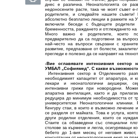
днес е различна. Неонатологията се раз
недоносените расте, така че моят съвет е
родителите, и следвайте нашите съвети
абсолютно безплатно лекции в рамките на У
включили беседи с бъдещите родители 
бременността, раждането и отглеждането на
Много важно е родителите, които по
предварително да са подготвени за въпрос
най-често на въпроси свързани с хранит
развитие, предпазване от болести, закалит
прегледи е полезно да се направят на тяхнот
-Вие оглавявате интензивния сектор 
УМБАЛ „Софиямед“. С какви възможности
Интензивния сектор в Отделението разп
необходимият капацитет от апаратура, и к
лекари и неонатологични акушерки, с
интензивни грижи при новородени. Мож
апаратна вентилация, както и да прилага
редуцира до минимум необходимостта от тр
университетски Неонатологични клиники.
Кенгуру стаи, в които е възможно лечение 
се разделя от майката. Това е услуга, коя
други родилни отделения, които се нуждая
Стаите са обзаведени със специални плот
столове за кърмене и легла, осигуряващи к
бебето до 1-вия месец от неговия живот,
консултации от неонатологичния екип за пр