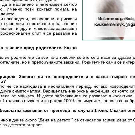
 да е настанено в интензивен сектор
го. Именно този контакт помага на
оденото.
ни новородени, новородени от рискови
 отклонения в протичането на ранния
явания и други животозастрашаващи
професионален опит и се радваме на
то течение сред родителите. Какво
тие родителите са все по-отговорни когато се отнася за здравет
жителните, но и препоръчаните ваксини. Родителите сами се интере
рицела. Засягат ли те новородените и в каква възраст се
та?
то не се наблюдава в неонаталния период, но ако новородените
друга симптоматика. Варицелата е вирусна инфекция, от която са
итела от майката. И двете заболявания се развиват в колективи
 1 годишна възраст и изгражда 100%-тов имунитет, понася се добре
езплатна кампания от прегледи по случай 1 юни. С какви опл
о в дните около "Деня на детето " се отнасят за всички деца от 0
 за детската възраст.