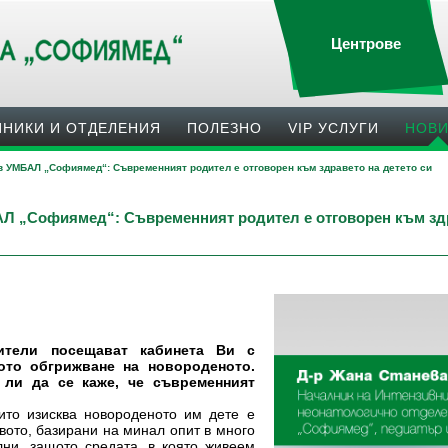
Центрове
ИНИКИ И ОТДЕЛЕНИЯ
ПОЛЕЗНO
VIP УСЛУГИ
НОВ
 в УМБАЛ „Софиямед“: Съвременният родител е отговорен към здравето на детето си
АЛ „Софиямед“: Съвременният родител е отговорен към здр
ители посещават кабинета Ви с
ото обгрижване на новороденото.
 ли да се каже, че съвременният
оито изисква новороденото им дете е
вото, базирани на минал опит в много
лни, защото средата, в която живеем