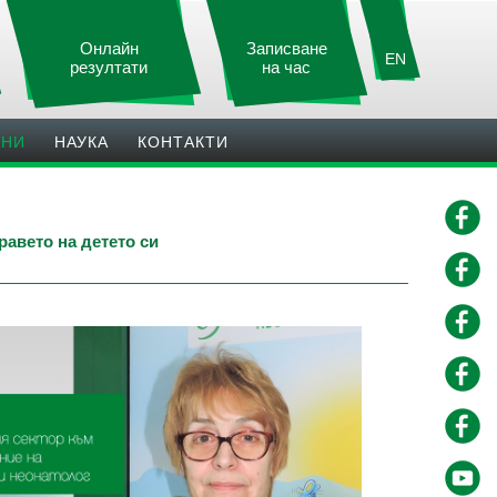
Онлайн
Записване
EN
резултати
на час
ИНИ
НАУКА
КОНТАКТИ
авето на детето си