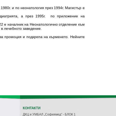
980г. и по неонатология през 1994г. Магистър е
диатрията, а през 1995г. по приложение на
2022 е началник на Неонатологично отделение към
 в лечебното заведение.
 за промоция и подкрепа на кърменето. Нейните
КОНТАКТИ
ДКЦ и УМБАЛ „Софиямед” - БЛОК 1