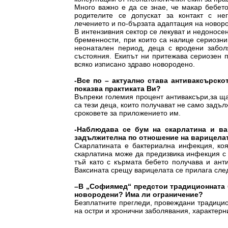
Много важно е да се знае, че макар бебето
родителите се допускат за контакт с не
лечението и по-бързата адаптация на новор
В интензивния сектор се лекуват и недоносе
бременности, при които са налице сериозни
неонатален период, деца с вродени забол
състояния. Екипът ни притежава сериозен 
всяко изписано здраво новородено.
-Все по – актуално става антиваксърско
показва практиката Ви?
Въпреки големия процент антиваксъри,за щас
са тези деца, които получават не само задъл
сроковете за приложението им.
-Наблюдава се бум на скарлатина и ва
задължителна по отношение на варицела
Скарлатината е бактериална инфекция, коя
скарлатина може да предизвика инфекция с 
тъй като с кърмата бебето получава и ант
Ваксината срещу варицелата се прилага след
–В „Софиямед“ предстои традиционната б
новородени? Има ли ограничение?
Безплатните прегледи, провеждани традиционн
на остри и хронични заболявания, характерни