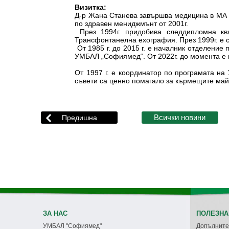
Визитка:
Д-р Жана Станева завършва медицина в МА Со
по здравен мениджмънт от 2001г.
През 1994г. придобива следдипломна кв
Трансфонтанелна ехография. През 1999г. е
От 1985 г. до 2015 г. е началник отделение
УМБАЛ „Софиямед“. От 2022г. до момента е 
От 1997 г. е координатор по програмата на
съвети са ценно помагало за кърмещите май
ЗА НАС
ПОЛЕЗНА
УМБАЛ "Софиямед"
Допълните