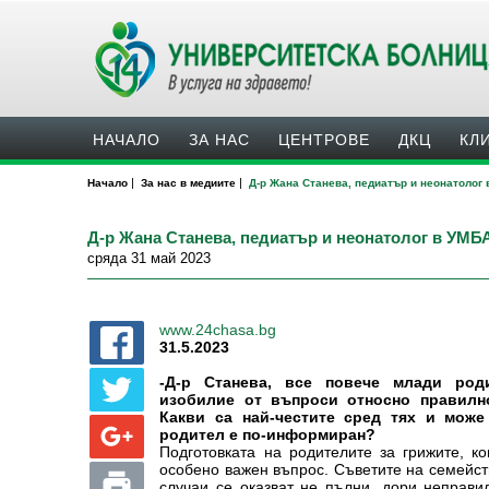
НАЧАЛО
ЗА НАС
ЦЕНТРОВЕ
ДКЦ
КЛ
|
|
Начало
За нас в медиите
Д-р Жана Станева, педиатър и неонатолог
Д-р Жана Станева, педиатър и неонатолог в УМБ
сряда 31 май 2023
www.24chasa.bg
31.5.2023
-Д-р Станева, все повече млади род
изобилие от въпроси относно правилн
Какви са най-честите сред тях и може
родител е по-информиран?
Подготовката на родителите за грижите, к
особено важен въпрос. Съветите на семейст
случаи се оказват не пълни, дори неправи