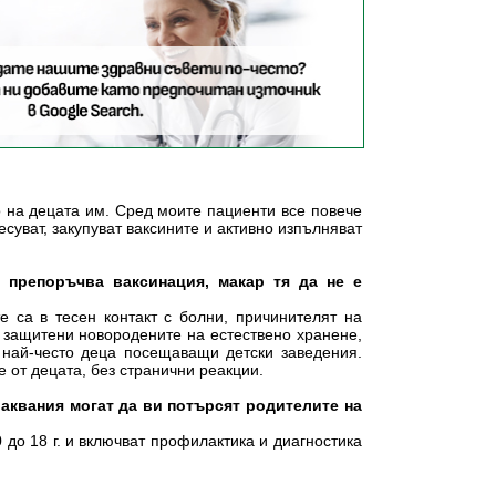
о на децата им. Сред моите пациенти все повече
суват, закупуват ваксините и активно изпълняват
 препоръчва ваксинация, макар тя да не е
 са в тесен контакт с болни, причинителят на
 защитени новородените на естествено хранене,
, най-често деца посещаващи детски заведения.
 от децата, без странични реакции.
аквания могат да ви потърсят родителите на
 до 18 г. и включват профилактика и диагностика