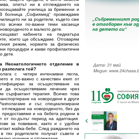
вива, опитът ни в отглеждането на
-посещавайте училища за бременни и
! В болница „Софиямед“ провеждаме
чилището ни за родители, където сме
по всички по-важни теми касаещи
 новороденото и малкото дете.
сещават кабинета на педиатъра
ите, които ще обсъждаме. Отговарям
елния режим, нормите за физическо
елни процедури и какви профилактични
о дете.
на Неонатологичното отделение в
 разполага той?
олага с четири интензивни легла,
оето е по-важно с качествен екип от
ертифициран за осъществяване на
ем да осъществяваме лечение чрез
ме сърфактант терапия. Всичко това
анспортиране на новородени в други
 Разполагаме и със специализирани
и отглеждане на новороденото, без да
то предоставяме и на бебета родени в
т от по-дълъг период на адаптация.
ове за повиване, както и с удобни
онтакт майка-бебе. След раждането на
 в тях родителите получат съвети и
авилно хранене и отглеждане.