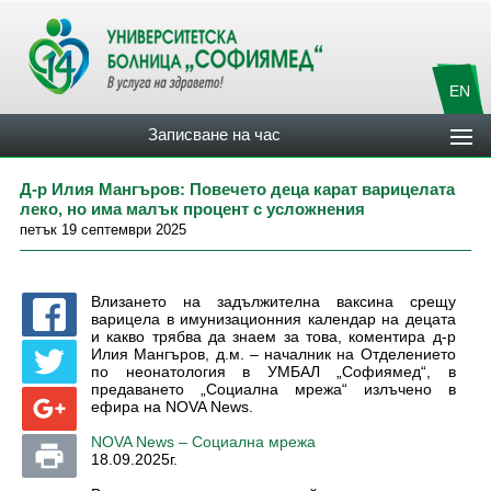
EN
Записване на час
Д-р Илия Мангъров: Повечето деца карат варицелата
леко, но има малък процент с усложнения
петък 19 септември 2025
Влизането на задължителна ваксина срещу
варицела в имунизационния календар на децата
и какво трябва да знаем за това, коментира д-р
Илия Мангъров, д.м. – началник на Отделението
по неонатология в УМБАЛ „Софиямед“, в
предаването „Социална мрежа“ излъчено в
ефира на NOVA News.
NOVA News – Социална мрежа
18.09.2025г.