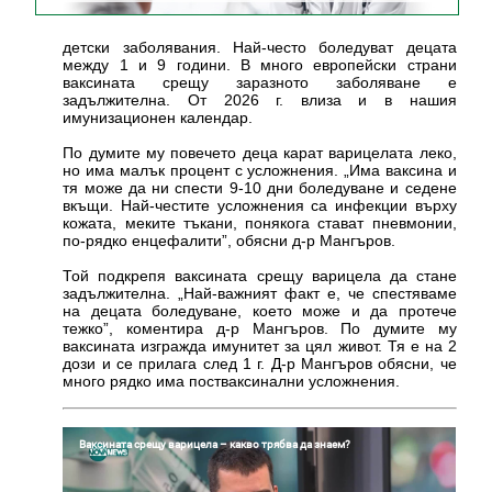
детски заболявания. Най-често боледуват децата
между 1 и 9 години. В много европейски страни
ваксината срещу заразното заболяване е
задължителна. От 2026 г. влиза и в нашия
имунизационен календар.
По думите му повечето деца карат варицелата леко,
но има малък процент с усложнения. „Има ваксина и
тя може да ни спести 9-10 дни боледуване и седене
вкъщи. Най-честите усложнения са инфекции върху
кожата, меките тъкани, понякога стават пневмонии,
по-рядко енцефалити”, обясни д-р Мангъров.
Той подкрепя ваксината срещу варицела да стане
задължителна. „Най-важният факт е, че спестяваме
на децата боледуване, което може и да протече
тежко”, коментира д-р Мангъров. По думите му
ваксината изгражда имунитет за цял живот. Тя е на 2
дози и се прилага след 1 г. Д-р Мангъров обясни, че
много рядко има постваксинални усложнения.