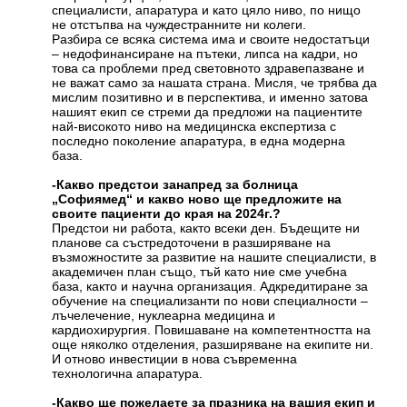
специалисти, апаратура и като цяло ниво, по нищо
не отстъпва на чуждестранните ни колеги.
Разбира се всяка система има и своите недостатъци
– недофинансиране на пътеки, липса на кадри, но
това са проблеми пред световното здравепазване и
не важат само за нашата страна. Мисля, че трябва да
мислим позитивно и в перспектива, и именно затова
нашият екип се стреми да предложи на пациентите
най-високото ниво на медицинска експертиза с
последно поколение апаратура, в една модерна
база.
-Какво предстои занапред за болница
„Софиямед“ и какво ново ще предложите на
своите пациенти до края на 2024г.?
Предстои ни работа, както всеки ден. Бъдещите ни
планове са състредоточени в разширяване на
възможностите за развитие на нашите специалисти, в
академичен план също, тъй като ние сме учебна
база, както и научна организация. Адкредитиране за
обучение на специализанти по нови специалности –
лъчелечение, нуклеарна медицина и
кардиохирургия. Повишаване на компетентността на
още няколко отделения, разширяване на екипите ни.
И отново инвестиции в нова съвременна
технологична апаратура.
-Какво ще пожелаете за празника на вашия екип и