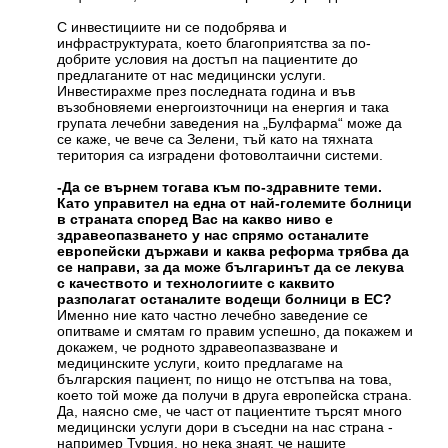
С инвестициите ни се подобрява и
инфраструктурата, което благоприятства за по-
добрите условия на достъп на пациентите до
предлаганите от нас медицински услуги.
Инвестирахме през последната година и във
възобновяеми енергоизточници на енергия и така
групата лечебни заведения на „Булфарма“ може да
се каже, че вече са Зелени, тъй като на тяхната
територия са изградени фотоволтаични системи.
-Да се върнем тогава към по-здравните теми.
Като управител на една от най-големите болници
в страната според Вас на какво ниво е
здравеопазването у нас спрямо останалите
европейски държави и каква реформа трябва да
се направи, за да може българинът да се лекува
с качеството и технологиите с каквито
разполагат останалите водещи болници в ЕС?
Именно ние като частно лечебно заведение се
опитваме и смятам го правим успешно, да покажем и
докажем, че родното здравеопазвазване и
медицинските услуги, които предлагаме на
българския пациент, по нищо не отстъпва на това,
което той може да получи в друга европейска страна.
Да, наясно сме, че част от пациентите търсят много
медицински услуги дори в съседни на нас страна -
например Турция, но нека знаят, че нашите