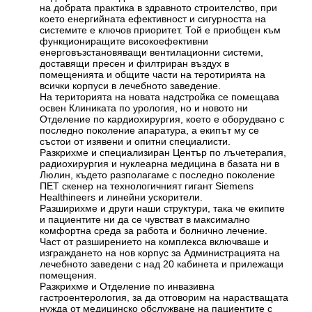
на добрата практика в здравното строителство, при
което енергийната ефективност и сигурността на
системите е ключов приоритет. Той е приобщен към
функциониращите високоефективни
енерговъзстановяващи вентилационни системи,
доставящи пресен и филтриран въздух в
помещенията и общите части на теротирията на
всички корпуси в лечебното заведение.
На територията на новата надстройка се помещава
освен Клиниката по урология, но и новото ни
Отделение по кардиохирургия, което е оборудвано с
последно поколение апаратура, а екипът му се
състои от изявени и опитни специалисти.
Разкрихме и специализиран Център по лъчетерапия,
радиохирургия и нуклеарна медицина в базата ни в
Люлин, където разполагаме с последно поколение
ПЕТ скенер на технологичният гигант Siemens
Healthineers и линейни ускорители.
Разширихме и други наши структури, така че екипите
и пациентите ни да се чувстват в максимално
комфортна среда за работа и болнично лечение.
Част от разширението на комплекса включваше и
изграждането на нов корпус за Администрацията на
лечебното заведени с над 20 кабинета и прилежащи
помещения.
Разкрихме и Отделение по инвазивна
гастроентерология, за да отговорим на нарастващата
нужда от медицинско обслужване на пациентите с