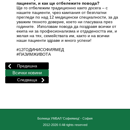
пациенти, и как ще отбележите повода?
Ще го отбележим традиционно както досега – с
нашите пациенти, чрез кампания от безплатни
прегледи по над 12 медицински специалности, за да
уважим тяхното доверие, което ни гласуваха през
годините. Използвам повода да поздравя всички от
екипа ни за професионализма и отдадеността им, и
желая на тях, семействата им, както и на всички
наши пациенти здраве и много успехи!
#12ГОДИНИСОФИЯМЕД
#ПАЗИМЖИВОТА
Болница УМБАЛ 'Софиямед' - София
2012-2026 © All rights reserved