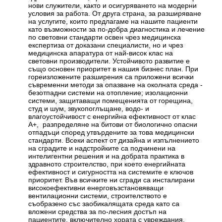
нови служители, както и осигуряването на модерни
условия за работа. От друга страна, за разширяване
на услугите, които предлагаме на нашите пациенти
като възможности за по-добра диагностика и лечение
по световни стандарти освен чрез медицинска
експертиза от доказани специалисти, но и чрез
медицинска апаратура от най-висок клас на
световни производители. Устойчивото развитие е
също основен приоритет в нашия бизнес план. При
гореизложените разширения са приложени всички
съвременни методи за опазване на околната среда -
безотпадни системи на отопление; изолационни
системи, защитаващи помещенията от горещина,
студ и шум, звукопоглъщане, водо- и
влагоустойчивост с енергийна ефективност от клас
А+, разпределяне на битови от биологично опасни
отпадъци според утвърдените за това медицински
стандарти. Всеки аспект от дизайна и изпълнението
на сградите и надстройките са подчинени на
интелигентни решения и на добрата практика в
здравното строителство, при което енергийната
ефективност и сигурността на системите е ключов
приоритет. Във всичките ни сгради са инсталирани
високоефективни енерговъзстановяващи
вентилационни системи, строителството е
съобразено със заобикалящата среда като са
вложени средства за по-лесния достъп на
пациентите, включително хората с увреждания.