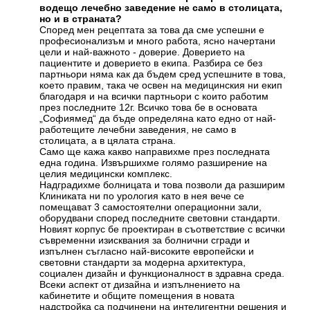
водещ
o
лечебно заведение не само в столицата,
но и в страната?
Според мен рецептата за това да сме успешни е
професионализъм и много работа, ясно начертани
цели и най-важното - доверие. Доверието на
пациентите и доверието в екипа. Разбира се без
партньори няма как да бъдем сред успешните в това,
което правим, така че освен на медицинския ни екип
благодаря и на всички партньори с които работим
през последните 12г. Всичко това бе в основата
„Софиямед“ да бъде определяна като едно от най-
работещите лечебни заведения, не само в
столицата, а в цялата страна.
Само ще кажа какво направихме през последната
една година. Извършихме голямо разширение на
целия медицински комплекс.
Надградихме болницата и това позволи да разширим
Клиниката ни по урология като в нея вече се
помещават 3 самостоятелни операционни зали,
оборудвани според последните световни стандарти.
Новият корпус бе проектиран в съответствие с всички
съвременни изисквания за болнични сгради и
изпълнен съгласно най-високите европейски и
световни стандарти за модерна архитектура,
социален дизайн и функционалност в здравна среда.
Всеки аспект от дизайна и изпълнението на
кабинетите и общите помещения в новата
надстройка са подчинени на интелигентни решения и