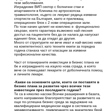
тези заболявания.
Изградихме ВИП сектор с болнични стаи и
апартаменти в Клиника по артроскопска
травматология, където се лекуват редица изявени
спортисти на България, както и прилежащ
операционен блок с 2 нови операционни зали.
По този начин целият ни комплекс е функционално
свързан, което гарантира възможно най-лесния
достъп на пациентите без да се налага да напускат
единият блок, за да отидат до другия.
Много от структурите ни вече имат и най-високо ниво
на компетентност, като техните екипи за поредна
година станаха част от класации за изявени
професионални качества.
Част от планираните инвестиции в бизнес плана ни
бе и изграждането на изцяло нова сграда, в която
вече се помещават лекарите от доболничната помощ
и личните лекари.
-Какви са основните цели, които си поставяте в
бизнес плана за развитие чрез всички тези
инвестиции през последните години?
Те са в няколко насоки.Всички разширения в базата,
които направихме благоприятстват за развитието на
още по-успешна бизнес среда за задържане на
квалифицирани медицински кадри в системата на
здравеопазването, привличането на значителен брой