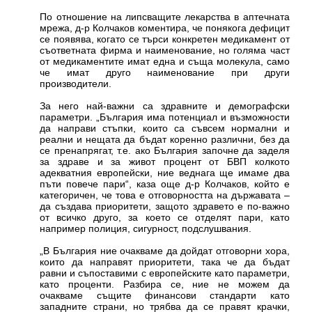
По отношение на липсващите лекарства в аптечната
мрежа, д-р Колчаков коментира, че понякога дефицит
се появява, когато се търси конкретен медикамент от
съответната фирма и наименование, но голяма част
от медикаментите имат една и съща молекула, само
че имат друго наименование при други
производители.
За него най-важни са здравните и демографски
параметри. „България има потенциал и възможности
да направи стъпки, които са съвсем нормални и
реални и нещата да бъдат коренно различни, без да
се пренапрягат, т.е. ако България започне да заделя
за здраве и за живот процент от БВП колкото
адекватния европейски, ние веднага ще имаме два
пъти повече пари“, каза още д-р Колчаков, който е
категоричен, че това е отговорността на държавата –
да създава приоритети, защото здравето е по-важно
от всичко друго, за което се отделят пари, като
например полиция, сигурност, подслушвания.
„В България ние очакваме да дойдат отговорни хора,
които да направят приоритети, така че да бъдат
равни и съпоставими с европейските като параметри,
като проценти. Разбира се, ние не можем да
очакваме същите финансови стандарти като
западните страни, но трябва да се правят крачки,