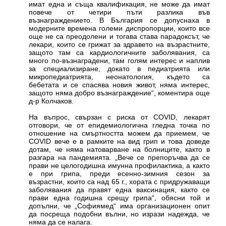
имат една и съща квалификация, не може да имат
повече от четири пъти разлика във
възнаграждението. В България се допуснаха в
модерните времена големи диспропорции, които все
още не са преодолени и тогава става парадоксът, че
лекари, които се грижат за здравето на възрастните,
защото там са кардиологичните заболявания, са
много по-възнаградени, там голям интерес и наплив
за специализиране, докато в педиатрията или
микропедиатрията, неонатология, където са
бебетата и се спасява новия живот, няма интерес,
защото няма добро възнаграждение“, коментира още
д-р Колчаков.
На въпрос, свързан с риска от COVID, лекарят
отговори, че от епидемиологична гледна точка по
отношение на смъртността можем да приемем, че
COVID вече е в рамките на вид грип и това доведе
дотам, че няма натоварване на болниците, както в
разгара на пандемията. „Вече се препоръчва да се
прави не целогодишна имунна профилактика, а както
е при грипа, преди есенно-зимния сезон за
възрастни, които са над 65 г., хората с придружаващи
заболявания да правят една ваксинация, както се
прави една годишна срещу грипа“, обясни той и
допълни, че „Софиямед“ има организационен опит
да посреща подобни вълни, но изрази надежда, че
няма да се налага.