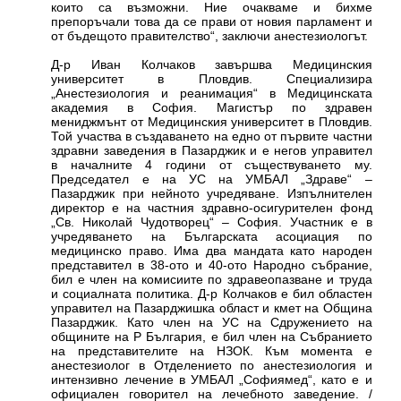
които са възможни. Ние очакваме и бихме
препоръчали това да се прави от новия парламент и
от бъдещото правителство“, заключи анестезиологът.
Д-р Иван Колчаков завършва Медицинския
университет в Пловдив. Специализира
„Анестезиология и реанимация“ в Медицинската
академия в София. Магистър по здравен
мениджмънт от Медицинския университет в Пловдив.
Той участва в създаването на едно от първите частни
здравни заведения в Пазарджик и е негов управител
в началните 4 години от съществуването му.
Председател е на УС на УМБАЛ „Здраве“ –
Пазарджик при нейното учредяване. Изпълнителен
директор е на частния здравно-осигурителен фонд
„Св. Николай Чудотворец“ – София. Участник е в
учредяването на Българската асоциация по
медицинско право. Има два мандата като народен
представител в 38-ото и 40-ото Народно събрание,
бил е член на комисиите по здравеопазване и труда
и социалната политика. Д-р Колчаков е бил областен
управител на Пазарджишка област и кмет на Община
Пазарджик. Като член на УС на Сдружението на
общините на Р България, е бил член на Събранието
на представителите на НЗОК. Към момента е
анестезиолог в Отделението по анестезиология и
интензивно лечение в УМБАЛ „Софиямед“, като е и
официален говорител на лечебното заведение. /