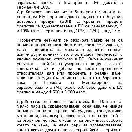
здравната вноска в България е 8%, докато в
Германия е 16%.
Д-р Колчаков посочи, че в България не можем да
достигнем 5% пари за здраве годишно от Брутния
вътрешен продукт (БВП), а средният процент
средства за здравеопазване в ЕС се движат между 9
и 10%, като в Германия е над 10%, в САЩ – над 17%.
„Процентите невинаги се разбират, макар че те са
парче от националното богатство, което се създава, и
дават приоритета на живота и здравето спрямо
всички други политики, т.е. в България приоритетът е
двойно по-малък, отколкото в ЕС. Какъв е крайният
резултат – най-бързо умиращата нация в света“,
констатира той и добави, че когато превърнем
относителния дял или процента в реални пари,
годишно на един българин се полагат от Здравната
каса и Бюджета на Министерство на
здравеопазването (МЗ) около 500 евро, докато в ЕС
средно е между 4 500 и 5 000 евро.
Д-р Колчаков допълни, че когато има 8 – 10 пъти по-
малко пари за здравеопазване, означава, че имаме
по-малко пари за сгради, оборудване, консумативи,
материали, апаратура, лекарства, ток, вода. Той е
категоричен, че това е крайно неприемливо, особено
когато се каже, че няма пари за здравеопазване,
когато всички други цени са европейски – горивата,