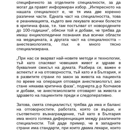
специфичното за отделните специалности, за да
могат да правят информиран избор. „Интересното на
нашата специалност е, че тя има две коренно
различни части. Едната част на специалността, това
е реанимацията, където вие лекувате всички болести
в критична фаза, т.е. там постъпват от новородените
до 100-годишни“, обясни той и добави, че трябва да
имаш енциклопедични познания във всички области
на медицината, а другата част на специалността –
анестезиологията, пък е много тясно
специализирана.
„При нас се вкарват най-новите методи и технологии,
тъй като спасяват човешкия живот и здраве в
буквалния смисъл на думата. Разбира се, важен е
аспектът и на отговорността, тъй като и в България, и
в развитите страни по закон за живота на пациента
по време на операция отговаря анестезиологът, ако
стане някаква критична фаза“, подчерта д-р Колчаков
и добави, че анестезиолозите отговарят за живота и
здравето на пациентите преди и следоперативно.
Затова, смята специалистът, трябва да има и баланс
на отговорностите, работата, която се върши, и
съответното възнаграждение, тъй като в България
има много голяма диференциация между различните
специалности. Той даде пример, че в западните
страни има стандарти, при които двама лекари, които