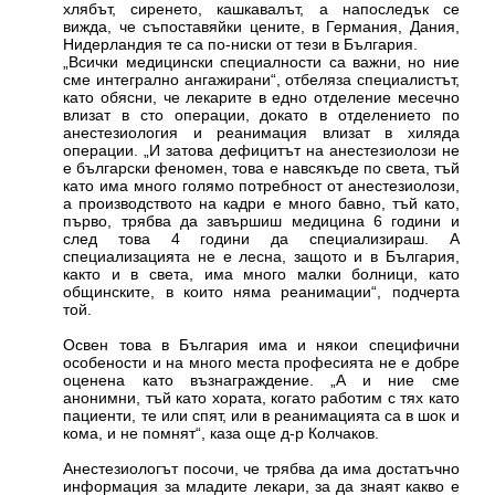
хлябът, сиренето, кашкавалът, а напоследък се
вижда, че съпоставяйки цените, в Германия, Дания,
Нидерландия те са по-ниски от тези в България.
„Всички медицински специалности са важни, но ние
сме интегрално ангажирани“, отбеляза специалистът,
като обясни, че лекарите в едно отделение месечно
влизат в сто операции, докато в отделението по
анестезиология и реанимация влизат в хиляда
операции. „И затова дефицитът на анестезиолози не
е български феномен, това е навсякъде по света, тъй
като има много голямо потребност от анестезиолози,
а производството на кадри е много бавно, тъй като,
първо, трябва да завършиш медицина 6 години и
след това 4 години да специализираш. А
специализацията не е лесна, защото и в България,
както и в света, има много малки болници, като
общинските, в които няма реанимации“, подчерта
той.
Освен това в България има и някои специфични
особености и на много места професията не е добре
оценена като възнаграждение. „А и ние сме
анонимни, тъй като хората, когато работим с тях като
пациенти, те или спят, или в реанимацията са в шок и
кома, и не помнят“, каза още д-р Колчаков.
Анестезиологът посочи, че трябва да има достатъчно
информация за младите лекари, за да знаят какво е