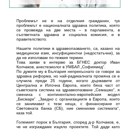
Проблемът не е на отделния гражданин, тук
проблемът е националната здравна политика, която
се провежда на две места – в парламента, в
съответната здравна и социална комисия, и в
правителството.
Нашите политики в здравеопазването, са, казано на
медицински език, инсуфициентни (недостатъчни), за
да не използвам по-тежкия термин.
Това заяви в интервю за БГНЕС доктор Иван
Колчаков, анестезиолог в УМБАЛ „Софиямед“.
По думите му в България непрекъснато се говори за
здравна реформа, но най-радикалната промяна се е
случила преди 25 години, когато държавите от
Централна и Източна Европа, които бяха част от
съветската система на здравеопазване „Семашко“, я
смениха с континентално-европейския модел
„Бисмарк“. „Заедно с организациите в Европа, които
се занимават с тези неща, с финансиране от
Световната банка (СБ), ние сменихме системата“,
каза той.
Големият порок в България, според д-р Колчаков, е,
че не изграждаме изцяло проектите. Той даде като