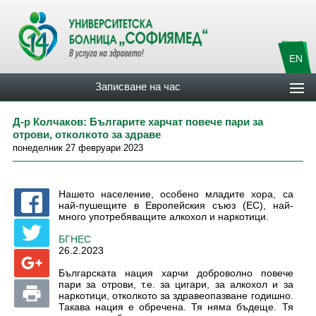
EN
Записване на час
Д-р Колчаков: Българите харчат повече пари за
отрови, отколкото за здраве
понеделник 27 февруари 2023
Нашето население, особено младите хора, са
най-пушещите в Европейския съюз (ЕС), най-
много употребяващите алкохол и наркотици.
БГНЕС
26.2.2023
Българската нация харчи доброволно повече
пари за отрови, т.е. за цигари, за алкохол и за
наркотици, отколкото за здравеопазване годишно.
Такава нация е обречена. Тя няма бъдеще. Тя