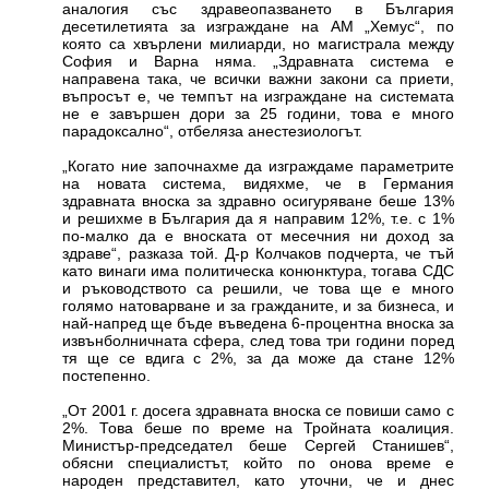
аналогия със здравеопазването в България
десетилетията за изграждане на АМ „Хемус“, по
която са хвърлени милиарди, но магистрала между
София и Варна няма. „Здравната система е
направена така, че всички важни закони са приети,
въпросът е, че темпът на изграждане на системата
не е завършен дори за 25 години, това е много
парадоксално“, отбеляза анестезиологът.
„Когато ние започнахме да изграждаме параметрите
на новата система, видяхме, че в Германия
здравната вноска за здравно осигуряване беше 13%
и решихме в България да я направим 12%, т.е. с 1%
по-малко да е вноската от месечния ни доход за
здраве“, разказа той. Д-р Колчаков подчерта, че тъй
като винаги има политическа конюнктура, тогава СДС
и ръководството са решили, че това ще е много
голямо натоварване и за гражданите, и за бизнеса, и
най-напред ще бъде въведена 6-процентна вноска за
извънболничната сфера, след това три години поред
тя ще се вдига с 2%, за да може да стане 12%
постепенно.
„От 2001 г. досега здравната вноска се повиши само с
2%. Това беше по време на Тройната коалиция.
Министър-председател беше Сергей Станишев“,
обясни специалистът, който по онова време е
народен представител, като уточни, че и днес