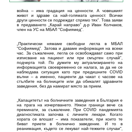
война – има градация на ценности. А човешкият
живот и здраве са най-голямата ценност. Всички
други ценности се подреждат спрямо тях”. Това заяви
в предаването „Карай направо” д-р Иван Колчаков,
член на УС на МБАЛ "Софиямед”.
„Практически нямаме свободни легла в МБАЛ
"Софиямед”. Затова и даваме информация на всеки
час. За съжаление, легла се освобождават само при
изписване на пациент или при смъртен случай”,
подчерта той. По думите му актуализирането на
информацията своевременно се налага, за да не се
наблюдава ситуация като при предишните COVID
вълни – а именно, пациенти да чакат с часове на
стълбите на болниците или да обикалят здравните
заведения, без да намират място за прием.
„Капацитетът на болничните заведения в България е
на прага на изчерпването. Някои граници вече са
преминати, за съжаление. При COVID пандемията
диагностиката започва с личните лекари. Когато
хората се влошат – има показатели, при които те
биват приети в болнично заведение. И то в
реанимация, където се лекуват най-тежките случаи",