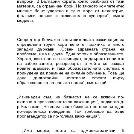
въпроси. В България хората, които разбират от тази
материя, са ограничен брой. Но тяхното компетентно
мнение беше удавено в едно море от недоверие,
фалшиви новини и включително суеверия”, смята
медикът.
Според д-р Колчаков задължителната ваксинация за
определени групи хора вече е практика в много
западни държави. „Освен здравната страна на
проблема, има и друга. Една от тях е образованието.
Хората, които не се ваксинират, поддържат веригата
на заболяването, резервоарът, в който се раждат
новите щамове, и така образователната система е
принудена да премине на онлайн обучение. Това ще
даде дълготрайни негативни ефекти върху
образоваността на нашата нация”, смята той.
„Изненадан съм, че бизнесът не се включи по-
активно в призоваването за ваксинация”, подчерта д-
р Колчаков. „Не знам защо бизнесът не прояви едно
по-европейско поведение. Той трябваше да бъде
пропагандатор за по-голяма ваксинация”.
„Има мерки, които са административни. В