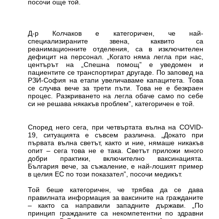
посочи още той.
Д-р Колчаков е категоричен, че най-
специализираните звена, каквито са
реанимационните отделения, са в изключителен
дефицит на персонал. „Когато няма легла при нас,
центърът на „Спешна помощ” е уведомен и
пациентите се транспортират другаде. По заповед на
РЗИ-София на етапи увеличаваме капацитета. Това
се случва вече за трети пъти. Това не е безкраен
процес. Разкриването на легла обаче само по себе
си не решава някакъв проблем”, категоричен е той.
Според него сега, при четвъртата вълна на COVID-
19, ситуацията е съвсем различна. „Докато при
първата вълна светът, както и ние, нямаше никакъв
опит – сега това не е така. Светът приложи много
добри практики, включително ваксинацията.
България вече, за съжаление, е най-лошият пример
в целия ЕС по този показател”, посочи медикът.
Той беше категоричен, че трябва да се дава
правилната информация за ваксините на гражданите
– както са направили западните държави. „По
принцип гражданите са некомпетентни по здравни