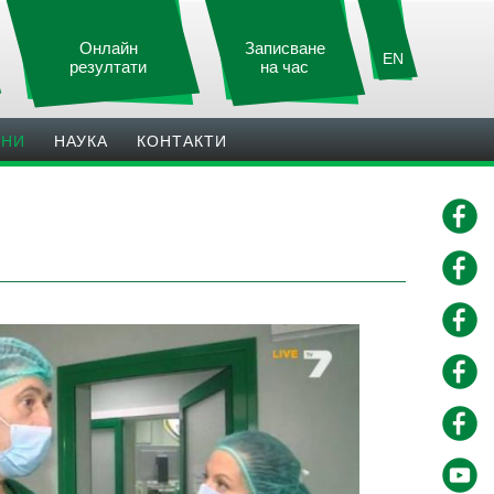
Онлайн
Записване
EN
резултати
на час
ИНИ
НАУКА
КОНТАКТИ