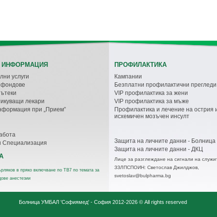
 ИНФОРМАЦИЯ
ПРОФИЛАКТИКА
лни услуги
Кампании
с фондове
Безплатни профилактични прегледи
пътеки
VIP профилактика за жени
икуващи лекари
VIP профилактика за мъже
нформация при „Прием”
Профилактика и лечение на острия 
исхемичен мозъчен инсулт
абота
Защита на личните данни - Болница
и Специализация
Защита на личните данни - ДКЦ
А
Лице за разглеждане на сигнали на служи
ЗЗЛПСПОИН: Светослав Джилджов,
рляков в пряко включване по ТВ7 по темата за
svetoslav@bulpharma.bg
дове анестезии
Болница УМБАЛ 'Софиямед' - София
2012-2026 © All rights reserved