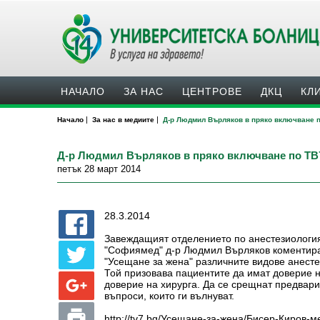
НАЧАЛО
ЗА НАС
ЦЕНТРОВЕ
ДКЦ
КЛ
|
|
Начало
За нас в медиите
Д-р Людмил Върляков в пряко включване п
Д-р Людмил Върляков в пряко включване по ТВ7 
петък 28 март 2014
28.3.2014
Завеждащият отделението по анестезиологи
"Софиямед" д-р Людмил Върляков коментира
"Усещане за жена" различните видове анесте
Той призовава пациентите да имат доверие на
доверие на хирурга. Да се срещнат предварит
въпроси, които ги вълнуват.
http://tv7.bg/Усещане-за-жена/Бисер-Киров-