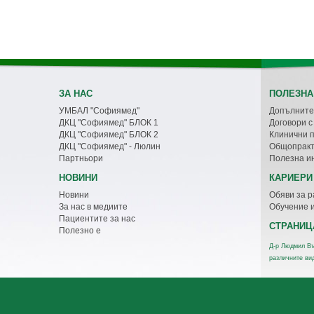
ЗА НАС
ПОЛЕЗНА
УМБАЛ "Софиямед"
Допълните
ДКЦ "Софиямед" БЛОК 1
Договори 
ДКЦ "Софиямед" БЛОК 2
Клинични 
ДКЦ "Софиямед" - Люлин
Общопракт
Партньори
Полезна и
НОВИНИ
КАРИЕРИ
Новини
Обяви за р
За нас в медиите
Обучение 
Пациентите за нас
СТРАНИЦ
Полезно е
Д-р Людмил Въ
различните ви