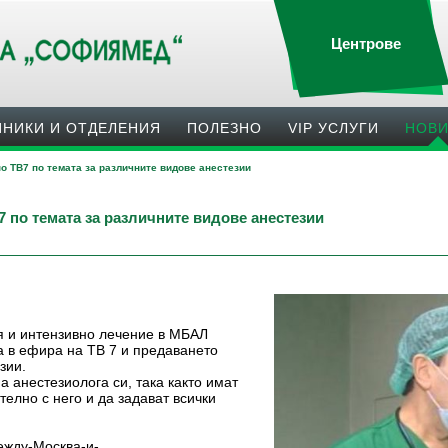
Центрове
ИНИКИ И ОТДЕЛЕНИЯ
ПОЛЕЗНO
VIP УСЛУГИ
НОВ
о ТВ7 по темата за различните видове анестезии
по темата за различните видове анестезии
я и интензивно лечение в МБАЛ
 в ефира на ТВ 7 и предаването
зии.
 анестезиолога си, така както имат
елно с него и да задават всички
между-Москва-и-