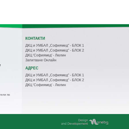
КОНТАКТИ
ДКЦ и УМБАЛ „Софиямед” - БЛОК 1
ДКЦ и УМБАЛ „Софиямед” - БЛОК 2
ДКЦ 'Софиямед' - Люлин
Запитване Онлайн
и
АДРЕС
ДКЦ и УМБАЛ „Софиямед” - БЛОК 1
ДКЦ и УМБАЛ „Софиямед” - БЛОК 2
ДКЦ 'Софиямед' - Люлин
тели по