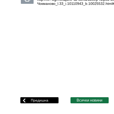
Чокманово_l.33_i.10110943_b.10025532.htm