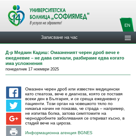
EN
Записване на час
Д-р Медаин Кадиш: Омазненият черен дроб вече е
ежедневие – не дава сигнали, разбираме едва когато
има усложнения
понеделник 17 ноември 2025
Омазнен черен дроб или известен медицински
като стеатоза, вече е диагноза, която се поставя
всеки ден в България, и се среща ежедневно у
пациенти. Този орган на човешкото тяло по
никакъв начин не показва, че страда – например,
не изпитва болка, затова симптомите на
чернодробните заболявания се откриват късно, в
стадий вече на цироза.
Информационна агенция BGNES