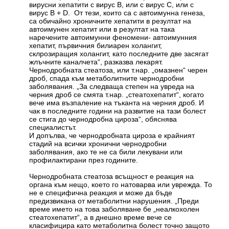
вирусни хепатити с вирус B, или с вирус C, или с
вирус B + D. От тези, които са с автоимунна генеза,
са обичайно хроничните хепатити в резултат на
автоимунен хепатит или в резултат на така
наречените автоимунни феномени- автоимунния
хепатит, първичния билиарен холангит,
склрозиращия холангит, като последните две засягат
жлъчните каналчета“, разказва лекарят.
Чернодробната стеатоза, или т.нар. „омазнен“ черен
дроб, спада към метаболитните чернодробни
заболявания. „За следваща степен на увреда на
черния дроб се смята т.нар. „стеатохепатит“, когато
вече има възпаление на тъканта на черния дроб. И
чак в последните години на развитие на тази болест
се стига до чернодробна цироза“, обяснява
специалистът.
И допълва, че чернодробната цироза е крайният
стадий на всички хронични чернодробни
заболявания, ако те не са били лекувани или
профилактирани през годините.
Чернодробната стеатоза всъщност е реакция на
органа към нещо, което го натоварва или уврежда. То
не е специфична реакция и може да бъде
предизвикана от метаболитни нарушения. „Преди
време името на това заболяване бе „неалкохолен
стеатохепатит“, а в днешно време вече се
класифицира като метаболитна болест точно защото