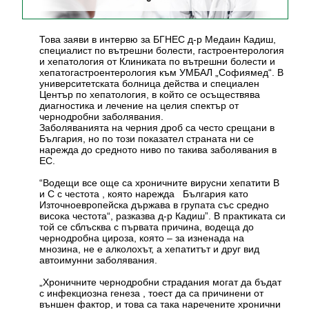
Това заяви в интервю за БГНЕС д-р Медаин Кадиш,
специалист по вътрешни болести, гастроентерология
и хепатология от Клиниката по вътрешни болести и
хепатогастроентерология към УМБАЛ „Софиямед“. В
университетската болница действа и специален
Център по хепатология, в който се осъществява
диагностика и лечение на целия спектър от
чернодробни заболявания.
Заболяванията на черния дроб са често срещани в
България, но по този показател страната ни се
нарежда до средното ниво по такива заболявания в
ЕС.
“Водещи все още са хроничните вирусни хепатити В
и С с честота , която нарежда България като
Източноевропейска държава в групата със средно
висока честота“, разказва д-р Кадиш”. В практиката си
той се сблъсква с първата причина, водеща до
чернодробна цироза, която – за изненада на
мнозина, не е алколохът, а хепатитът и друг вид
автоимунни заболявания.
„Хроничните чернодробни страдания могат да бъдат
с инфекциозна генеза , тоест да са причинени от
външен фактор, и това са така наречените хронични