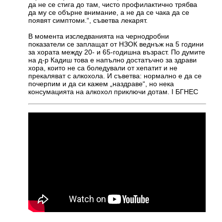
да не се стига до там, чисто профилактично трябва
да му се обърне внимание, а не да се чака да се
появят симптоми.“, съветва лекарят.
В момента изследванията на чернодробни
показатели се заплащат от НЗОК веднъж на 5 години
за хората между 20- и 65-годишна възраст. По думите
на д-р Кадиш това е напълно достатъчно за здрави
хора, които не са боледували от хепатит и не
прекаляват с алкохола. И съветва: нормално е да се
почерпим и да си кажем „наздраве“, но нека
консумацията на алкохол приключи дотам. I БГНЕС