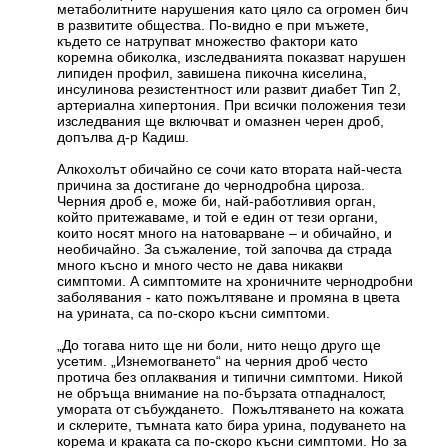
метаболитните нарушения като цяло са огромен бич
в развитите общества. По-видно е при мъжете,
където се натрупват множество фактори като
коремна обиколка, изследванията показват нарушен
липиден профил, завишена пикочна киселина,
инсулинова резистентност или развит диабет Тип 2,
артериална хипертония. При всички положения тези
изследвания ще включват и омазнен черен дроб,
допълва д-р Кадиш.
Алкохолът обичайно се сочи като втората най-честа
причина за достигане до чернодробна цироза.
Черния дроб е, може би, най-работливия орган,
който притежаваме, и той е един от тези органи,
които носят много на натоварване – и обичайно, и
необичайно. За съжаление, той започва да страда
много късно и много често не дава никакви
симптоми. А симптомите на хроничните чернодробни
заболявания - като пожълтяване и промяна в цвета
на урината, са по-скоро късни симптоми.
„До тогава нито ще ни боли, нито нещо друго ще
усетим. „Изнемогването“ на черния дроб често
протича без оплаквания и типични симптоми. Никой
не обръща внимание на по-бързата отпадналост,
умората от събуждането. Пожълтяването на кожата
и склерите, тъмната като бира урина, подуването на
корема и краката са по-скоро късни симптоми. Но за