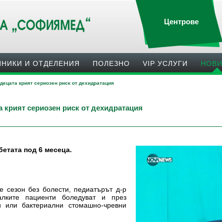
Центрове
ИНИКИ И ОТДЕЛЕНИЯ
ПОЛЕЗНO
VIP УСЛУГИ
НОВ
децата крият сериозен риск от дехидратация
 крият сериозен риск от дехидратация
бетата под 6 месеца.
е сезон без болести, педиатърът д-р
лките пациенти боледуват и през
и или бактериални стомашно-чревни