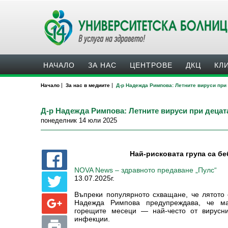
НАЧАЛО
ЗА НАС
ЦЕНТРОВЕ
ДКЦ
КЛ
|
|
Начало
За нас в медиите
Д-р Надежда Римпова: Летните вируси при 
Д-р Надежда Римпова: Летните вируси при децата
понеделник 14 юли 2025
Най-рисковата група са бе
NOVA News – здравното предаване „Пулс“
13.07.2025г.
Въпреки популярното схващане, че лятото 
Надежда Римпова предупреждава, че ма
горещите месеци — най-често от вирусн
инфекции.