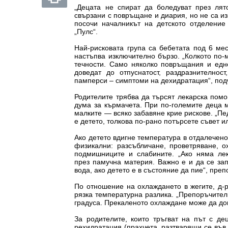
„Децата не спират да боледуват през лято
свързани с повръщане и диария, но не са и
посочи началникът на детското отделени
„Пулс“.
Най-рисковата група са бебетата под 6 ме
настъпва изключително бързо. „Колкото по-м
течности. Само няколко повръщания и едн
доведат до отпуснатост, раздразнителнос
памперси – симптоми на дехидратация“, под
Родителите трябва да търсят лекарска помо
дума за кърмачета. При по-големите деца м
малките — всяко забавяне крие рискове. „Пе
е детето, толкова по-рано потърсете съвет 
Ако детето вдигне температура в отдалечено
физикални: разсъбличане, проветряване, о
подмишниците и слабините. „Ако няма лек
през памучна материя. Важно е и да се за
вода, ако детето е в състояние да пие“, пре
По отношение на охлаждането в жегите, д-
рязка температурна разлика. „Препоръчител
градуса. Прекаленото охлаждане може да до
За родителите, които тръгват на път с де
рехидратация (прахчета, разтварящи се във