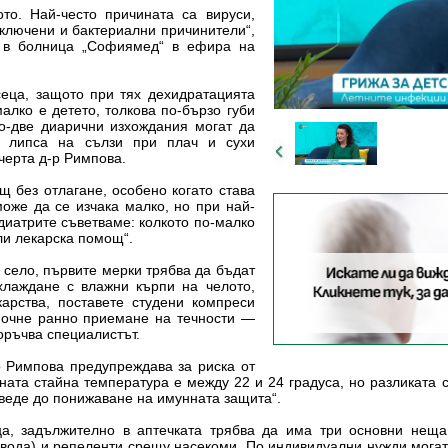
то. Най-често причината са вируси,
зключени и бактериални причинители“,
е в болница „Софиямед“ в ефира на
сеца, защото при тях дехидратацията
алко е детето, толкова по-бързо губи
о-две диарични изхождания могат да
т, липса на сълзи при плач и сухи
черта д-р Римпова.
щ без отлагане, особено когато става
оже да се изчака малко, но при най-
диатрите съветваме: колкото по-малко
или лекарска помощ“.
 село, първите мерки трябва да бъдат
хлаждане с влажни кърпи на челото,
арства, поставете студени компреси
почне ранно приемане на течности —
поръчва специалистът.
р Римпова предупреждава за риска от
ната стайна температура е между 22 и 24 градуса, но разликата 
веде до понижаване на имунната защита“.
ца, задължително в аптечката трябва да има три основни неща:
 вода) и репеленти срещу насекоми. По индивидуални нужди могат