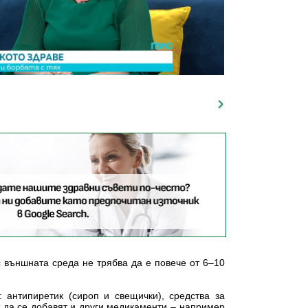
с външната среда не трябва да е повече от 6–10
 антипиретик (сироп и свещички), средства за
 да се добавят и други медикаменти – например