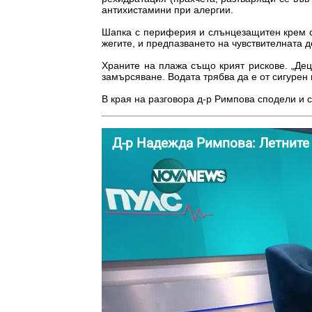
антихистамини при алергии.
Шапка с периферия и слънцезащитен крем с
жегите, и предпазването на чувствителната д
Храните на плажа също крият рискове. „Дец
замърсяване. Водата трябва да е от сигурен 
В края на разговора д-р Римпова сподели и с