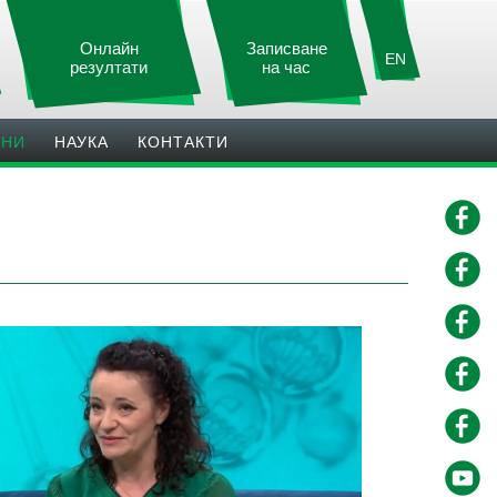
Онлайн
Записване
EN
резултати
на час
ИНИ
НАУКА
КОНТАКТИ