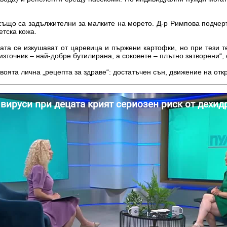
ъщо са задължителни за малките на морето. Д-р Римпова подчерт
етска кожа.
ата се изкушават от царевица и пържени картофки, но при тези т
източник – най-добре бутилирана, а соковете – плътно затворени“,
воята лична „рецепта за здраве“: достатъчен сън, движение на отк