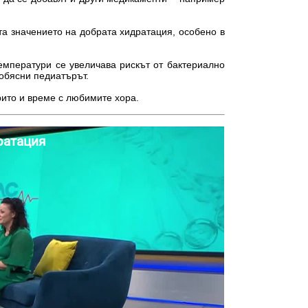
а значението на добрата хидратация, особено в
емператури се увеличава рискът от бактериално
 обясни педиатърът.
рито и време с любимите хора.