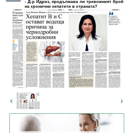
- Д-р Идриз, продължава ли тревожният брой
на хронични хепатити в страната?