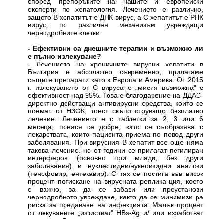
според препоръките на нашите и европейски
експерти по хепатология. Лечението е различно,
защото В хепатитът е ДНК вирус, а С хепатитът е РНК
вирус, по различен механизъм увреждащи
чернодробните клетки.
- Ефективни са днешните терапии и възможно ли
е пълно излекуване?
- Лечението на хроничните вирусни хепатити в
България е абсолютно съвременно, прилагаме
същите препарати като в Европа и Америка. От 2015
г. излекуването от С вируса е „мисия възможна" с
ефективност над 95%. Това е благодарение на ДДАС-
директно действащи антивирусни средства, които се
поемат от НЗОК, тоест скъпо струващо безплатно
лечение. Лечението е с таблетки за 2, 3 или 6
месеца, понася се добре, като се съобразява с
лекарствата, които пациента приема по повод други
заболявания. При вирусния В хепатит все още няма
такова лечение, но от години се прилагат пегилиран
интерферон (основно при млади, без други
заболявания) и нуклеотидни/нукеоизидни аналози
(тенофовир, ентекавир). С тях се постига във висок
процент потискане на вирусната реплика-ция, което
е важно, за да се забави или преустанови
чернодробното увреждане, както да се минимизи ра
риска за предаване на инфекцията. Малък процент
от лекуваните „изчистват" HBs-Ag и/ или изработват