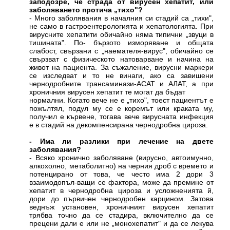
заподозре, че страда от вирусен хепатит, или
заболяването протича „тихо"?
- Много заболявания в началния си стадий са „тихи",
не само в гастроентерологията и хепатологията. При
вирусните хепатити обичайно няма типични „звуци в
тишината". По- бързото изморяване и общата
слабост, свързани с „наемателя-вирус", обичайно се
свързват с физическото натоварване и начина на
живот на пациента. За съжаление, вирусни маркери
се изследват и то не винаги, ако са завишени
чернодробните трансаминази-АСАТ и АЛАТ, а при
хроничния вирусен хепатит те могат да бъдат
нормални. Когато вече не е „тихо", тоест пациентът е
пожълтял, подул му се е коремът или краката му,
получил е кървене, тогава вече вирусната инфекция
е в стадий на декомпенсирана чернодробна цироза.
- Има ли разлики при лечение на двете
заболявания?
- Всяко хронично заболяване (вирусно, автоимунно,
алкохолно, метаболитно) на черния дроб с времето и
потенцирано от това, че често има 2 дори 3
взаимодопъл-ващи се фактора, може да премине от
хепатит в чернодробна цироза и усложненията й,
дори до първичен чернодробен карцином. Затова
веднъж установен, хроничният вирусен хепатит
трябва точно да се стадира, включително да се
прецени дали е или не „монохепатит" и да се лекува