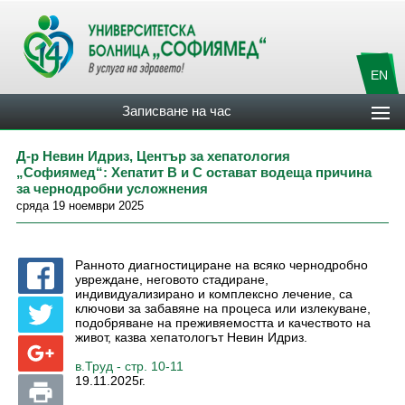
EN
Записване на час
Д-р Невин Идриз, Център за хепатология
„Софиямед“: Хепатит В и С остават водеща причина
за чернодробни усложнения
сряда 19 ноември 2025
Ранното диагностициране на всяко чернодробно
увреждане, неговото стадиране,
индивидуализирано и комплексно лечение, са
ключови за забавяне на процеса или излекуване,
подобряване на преживяемостта и качеството на
живот, казва хепатологът Невин Идриз.
в.Труд - стр. 10-11
19.11.2025г.