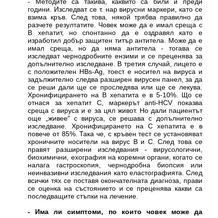
- Методите са такива, каквито са били и преди
години. Изследват се т. нар вирусни маркери, като се
взима кръв. След това, някой трябва правилно да
разчете резултатите. Човек може да е имал среща с
В хепатит, но спонтанно да е оздравял като е
изработил добър защитен титър антитела. Може да е
имал среща, но да няма антитела - тогава се
изследват чернодробните ензими и се преценява за
допълнително изследване. В третия случай, лицето е
с положителен HBs-Ag, тоест е носител на вируса и
задължително следва разширен вирусен панел, за да
се реши дали ще се проследява или ще се лекува.
Хронифицирането на В хепатита е в 5-10%. Що се
отнася за хепатит С, маркерът anti-HCV показва
среща с вируса и е за цял живот. Но дали пациентът
още „живее" с вируса, се решава с допълнително
изследване. Хронифицирането на С хепатита е в
повече от 85%. Така че, с кръвен тест се установяват
хроничните носители на вирус В и С. След това се
правят разширени изследвания - вирусологични,
биохимични, ехография на коремни органи, когато се
налага гастроскопия, чернодробна биопсия или
неинвазивни изследвания като еластографията. След
всички тях се поставя окончателната диагноза, прави
се оценка на състоянието и се преценява какви са
последващите стъпки на лечение.
- Има ли симптоми, по които човек може да