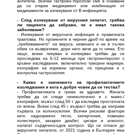
антитела. Всички гастроен-теролози сме в очакване
да се открие медикамент или комбинация от
медикаменти за излекуване от В инфекцията.
- След излекуване от вирусния хепатит, трябва
ли пациента да забрави, че е имал такова
заболяване?
- Излекуване от вирусната инфекция е правилната
трактовка. Но промените в черния дроб по време на
„пребиваването" на вируса, невинаги и не в пълен
обем са възвратими, дори него вече да го няма. Ето
защо, всеки лекуван и излекуван трябва да се
проследява на 6-12 месеца при гастроентеролог с
кръвни изследвания, включително туморни маркери,
ехография на коремни органи, по преценка и с
контролна гастроскопия.
- Какво е значението на профилактичните
изследвания и кога е добре човек да се тества?
- Профилактиката е грижа за здравето. Жената
трябва да се следи гинекологично и с мамо-/
ехография, мъжът след 50 г. да изследва простатната
си жлеза. Всеки след 45 г. възраст трябва да направи
първата си колоноскопия. Всички рискови фактори
като наднормено тегло, хипертония, повишен
холестерол, захарен диабет, цигари и алкохол,
налагат сърдечносъдов контрол. Що се отнася до
вирусните хепатити, от 2021 година в България има