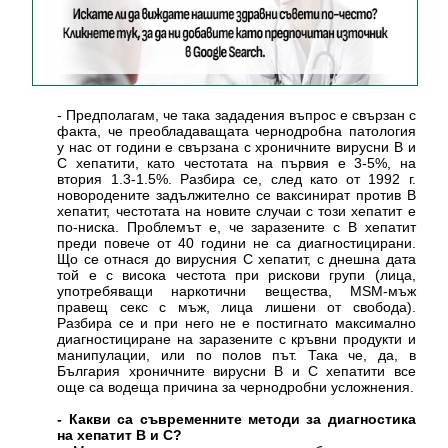
- Предполагам, че така зададения въпрос е свързан с
факта, че преобладаващата чернодробна патология
у нас от години е свързана с хроничните вирусни В и
С хепатити, като честотата на първия е 3-5%, на
втория 1.3-1.5%. Разбира се, след като от 1992 г.
новородените задължително се ваксинират против В
хепатит, честотата на новите случаи с този хепатит е
по-ниска. Проблемът е, че заразените с В хепатит
преди повече от 40 години не са диагностицирани.
Що се отнася до вирусния С хепатит, с днешна дата
той е с висока честота при рискови групи (лица,
употребяващи наркотични вещества, MSM-мъж
правещ секс с мъж, лица лишени от свобода).
Разбира се и при него не е постигнато максимално
диагностициране на заразените с кръвни продукти и
манипулации, или по полов път. Така че, да, в
България хроничните вирусни В и С хепатити все
още са водеща причина за чернодробни усложнения.
- Какви са съвременните методи за диагностика
на хепатит В и С?