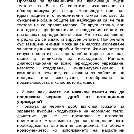
Програма за превенцията им, включваща бързи
тестове за В и С хепатити, извършвани от
общопрактикуващия лекар. Напоследък при нас
идват пациенти с положителни такива тестове. За
съжаление обаче общите ми наблюдения са, че тези
тестове не се правят масово. От друга страна, при
ежегодните профилактични изследвания винаги се
назначават чернодробни ензими. Ако те са завишени,
е редно да се изключи вирусен хепатит. При жените
със завишени ензими може да се наложи изследване
за автоимунни чернодробни болести. Фамилността за
вирусен хепатит, за чернодробна цироза или рак,
също е индикатор за изследване. Ранното
диагностициране на всяко чернодробно увреждане,
неговото стадиране, индивидуализирано и
комплексно лечение, са ключови за забавяне на
процеса или излекуване, подобряване на
преживяемостта и качеството на живот.
- И все пак, имате ли някакви съвети как да
предпазим черния дроб от потенциално
увреждане?
- Грижата за черния дроб включва грижата за
здравето въобще -поддържане на нормално тегло,
движение, да не се прекалява с алкохола,
приеманите медикаменти да са преценени като
необходими от съответния специалист. Не обичам
нравоучението, но използването на наркотични