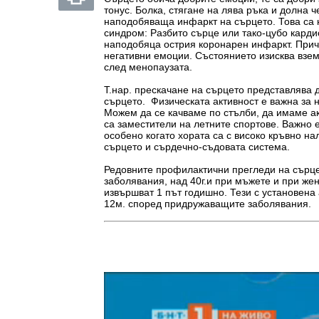
тонус. Болка, стягане на лява ръка и долна 
наподобяваща инфаркт на сърцето. Това са 
синдром: Разбито сърце или тако-цубо кард
наподобяца острия коронарен инфаркт. Причи
негативни емоции. Състоянието изисква взе
след менопаузата.
Т.нар. прескачане на сърцето представлява
сърцето. Физическата активност е важна за н
Можем да се качваме по стълби, да имаме а
са заместители на летните спортове. Важно 
особено когато хората са с високо кръвно на
сърцето и сърдечно-съдовата система.
Редовните профилактични прегледи на сърцет
заболявания, над 40г.и при мъжете и при же
извършват 1 път годишно. Тези с установена
12м. според придружаващите заболявания.