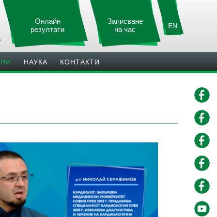
Онлайн
Записване
EN
резултати
на час
ИНИ
НАУКА
КОНТАКТИ