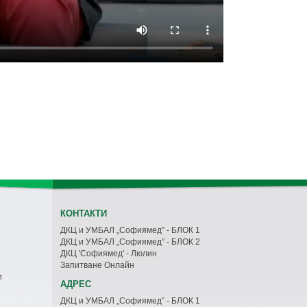
КОНТАКТИ
ДКЦ и УМБАЛ „Софиямед” - БЛОК 1
ДКЦ и УМБАЛ „Софиямед” - БЛОК 2
ДКЦ 'Софиямед' - Люлин
Запитване Онлайн
и
АДРЕС
ДКЦ и УМБАЛ „Софиямед” - БЛОК 1