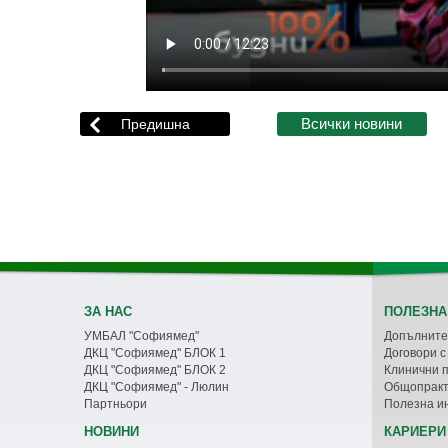
ЗА НАС
ПОЛЕЗНА
УМБАЛ "Софиямед"
Допълните
ДКЦ "Софиямед" БЛОК 1
Договори 
ДКЦ "Софиямед" БЛОК 2
Клинични 
ДКЦ "Софиямед" - Люлин
Общопракт
Партньори
Полезна и
НОВИНИ
КАРИЕРИ