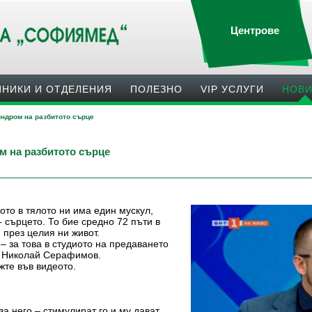
Центрове
ИНИКИ И ОТДЕЛЕНИЯ
ПОЛЕЗНO
VIP УСЛУГИ
НОВ
индром на разбитото сърце
м на разбитото сърце
ото в тялото ни има един мускул,
- сърцето. То бие средно 72 пъти в
 през целия ни живот.
– за това в студиото на предаването
р Николай Серафимов.
жте във видеото.
а него – стимулират го и му дават