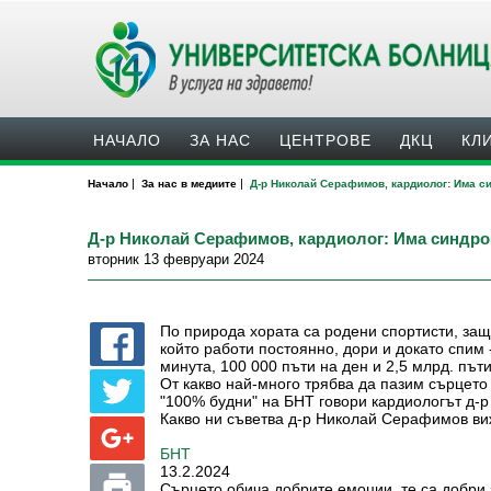
НАЧАЛО
ЗА НАС
ЦЕНТРОВЕ
ДКЦ
КЛ
|
|
Начало
За нас в медиите
Д-р Николай Серафимов, кардиолог: Има с
Д-р Николай Серафимов, кардиолог: Има синдро
вторник 13 февруари 2024
По природа хората са родени спортисти, защ
който работи постоянно, дори и докато спим 
минута, 100 000 пъти на ден и 2,5 млрд. пъти
От какво най-много трябва да пазим сърцето 
"100% будни" на БНТ говори кардиологът д-
Какво ни съветва д-р Николай Серафимов ви
БНТ
13.2.2024
Сърцето обича добрите емоции, те са добри з