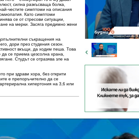
челюст, силна разкъсваща болка,
най-честите симптоми на описания
иомиопатия. Като симптоми
нява се от стресови ситуации,
мане на мерки. Засяга предимно жени
 допълнителни съкращения на
его, дори през студения сезон.
ктивност вкъщи, да ходим пеша. Това
е да се приема цезсолна храна,
лягане. Студът се отразява зле на
о при здрави хора, без открити
ните е препоръчително да се
 артерирална хипертония на 3,6 или