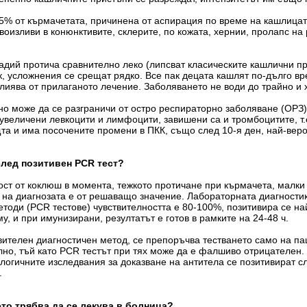
5% от кърмачетата, причинена от аспирация по време на кашлица
оизливи в конюнктивите, склерите, по кожата, хернии, пролапс на
дий протича сравнително леко (липсват класическите кашлични пр
, усложнения се срещат рядко. Все пак децата кашлят по-дълго в
влиява от прилаганото лечение. Заболяването не води до трайно и
о може да се разграничи от остро респираторно заболяване (ОРЗ)
увеличени левкоцити и лимфоцити, завишени са и тромбоцитите, т.е
а и има посочените промени в ПКК, също след 10-я ден, най-веро
след позитивен PCR тест?
ст от коклюш в момента, тежкото протичане при кърмачета, малки
е на диагнозата е от решаващо значение. Лабораторната диагностик
оди (PCR тестове) чувствителността е 80-100%, позитивира се на
у, и при имунизирани, резултатът е готов в рамките на 24-48 ч.
вителен диагностичен метод, се препоръчва тестването само на па
лно, тъй като PCR тестът при тях може да е фалшиво отрицателен
логичните изследвания за доказване на антитела се позитивират сл
.
то трябва да се лекува в болница?