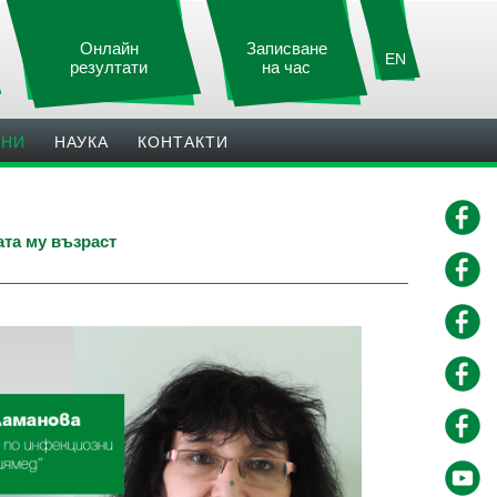
Онлайн
Записване
EN
резултати
на час
ИНИ
НАУКА
КОНТАКТИ
та му възраст