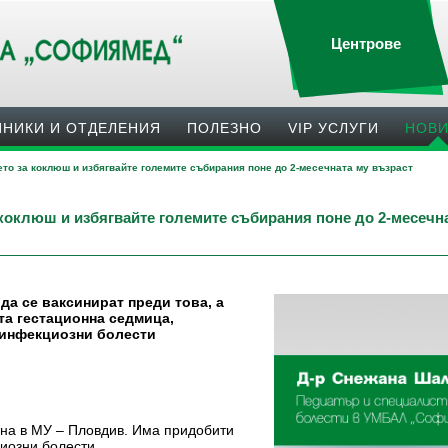
Центрове
ИНИКИ И ОТДЕЛЕНИЯ
ПОЛЕЗНO
VIP УСЛУГИ
НОВ
то за коклюш и избягвайте големите събирания поне до 2-месечната му възраст
коклюш и избягвайте големите събирания поне до 2-месечна
да се ваксинират преди това, а
-та гестационна седмица,
 инфекциозни болести
на в МУ – Пловдив. Има придобити
иозни болести.