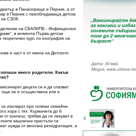
педиатър в Панагюрище и Перник, а от
екар в Перник с преобладаваща детска
а на СЗОК.
о отделение на СБАЛИПБ - Инфекциозна
драве“, в момента Първа детска
ва теоретичен курс по ехография на
ова е част е от екипа на Детското
изплаши много родители. Какъв
тях?
ваксинират децата си и да спазват
е още не е осъществена или е
 се изолират при големи семейни
ого хора с тях. Кърмачета до 6
и от коклюш, трябва да се лекуват в
елните кашлични пристъпи се
имат нужда от венозна рехидратация, а
.