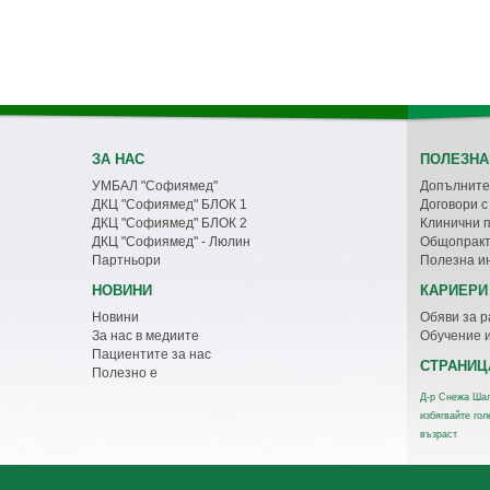
ЗА НАС
ПОЛЕЗНА
УМБАЛ "Софиямед"
Допълните
ДКЦ "Софиямед" БЛОК 1
Договори 
ДКЦ "Софиямед" БЛОК 2
Клинични 
ДКЦ "Софиямед" - Люлин
Общопракт
Партньори
Полезна и
НОВИНИ
КАРИЕРИ
Новини
Обяви за р
За нас в медиите
Обучение 
Пациентите за нас
СТРАНИЦ
Полезно е
Д-р Снежа Шал
избягвайте го
възраст