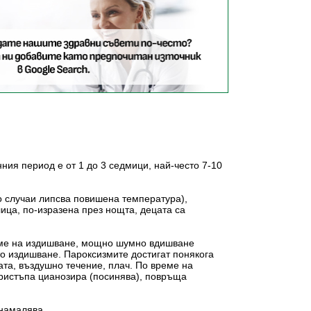
ия период е от 1 до 3 седмици, най-често 7-10
о случаи липсва повишена температура),
лица, по-изразена през нощта, децата са
реме на издишване, мощно шумно вдишване
о издишване. Пароксизмите достигат понякога
ата, въздушно течение, плач. По време на
 пристъпа цианозира (посинява), повръща
 намалява.