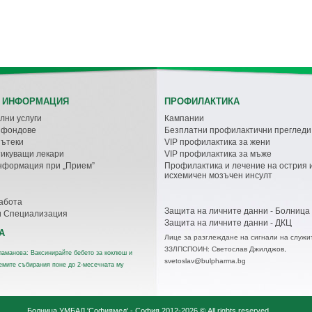
 ИНФОРМАЦИЯ
ПРОФИЛАКТИКА
лни услуги
Кампании
с фондове
Безплатни профилактични прегледи
пътеки
VIP профилактика за жени
икуващи лекари
VIP профилактика за мъже
нформация при „Прием”
Профилактика и лечение на острия 
исхемичен мозъчен инсулт
абота
Защита на личните данни - Болница
и Специализация
Защита на личните данни - ДКЦ
А
Лице за разглеждане на сигнали на служи
ЗЗЛПСПОИН: Светослав Джилджов,
аманова: Ваксинирайте бебето за коклюш и
svetoslav@bulpharma.bg
лемите събирания поне до 2-месечната му
Болница УМБАЛ 'Софиямед' - София
2012-2026 © All rights reserved