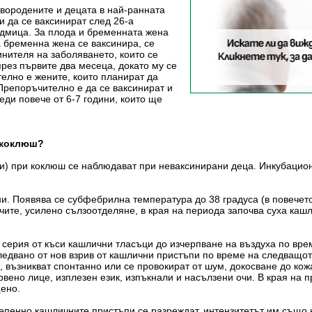
овородените и децата в най-ранната
 да се ваксинират след 26-а
едмица. За плода и бременната жена
 бременна жена се ваксинира, се
нителя на заболяването, които се
през първите два месеца, докато му се
елно е жените, които планират да
 Препоръчително е да се ваксинират и
еди повече от 6-7 години, които ще
 коклюш?
и) при коклюш се наблюдават при неваксинирани деца. Инкубационн
ни. Появява се субфебрилна температура до 38 градуса (в повечет
очите, усилено сълзоотделяне, в края на периода започва суха каш
- серия от къси кашлични тласъци до изчерпване на въздуха по в
ледвано от нов взрив от кашлични пристъпи по време на следващот
, възникват спонтанно или се провокират от шум, докосване до кож
ервено лице, изплезен език, изпъкнали и насълзени очи. В края на
щено.
тепенно кашличните пристъпи се разреждат, интензитетът им също