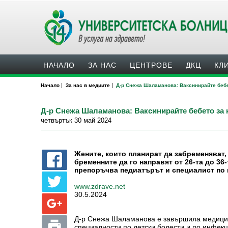
НАЧАЛО
ЗА НАС
ЦЕНТРОВЕ
ДКЦ
КЛ
|
|
Начало
За нас в медиите
Д-р Снежа Шаламанова: Ваксинирайте бебе
Д-р Снежа Шаламанова: Ваксинирайте бебето за 
четвъртък 30 май 2024
Жените, които планират да забременяват, 
бременните да го направят от 26-та до 36
препоръчва педиатърът и специалист по
www.zdrave.net
30.5.2024
Д-р Снежа Шаламанова е завършила медици
специалности по детски болести и по инфекц