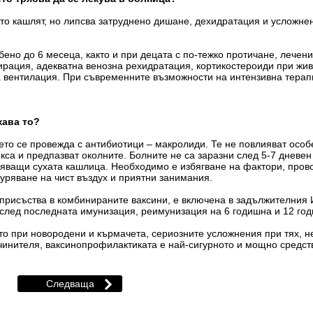
то кашлят, но липсва затруднено дишане, дехидратация и усложне
бено до 6 месеца, както и при децата с по-тежко протичане, лечен
пирация, адекватна венозна рехидратация, кортикостероиди при ж
а вентилация. При съвременните възможности на интензивна терап
жава то?
то се провежда с антибиотици – макролиди. Те не повлияват особ
са и предпазват околните. Болните не са заразни след 5-7 дневе
ояващи сухата кашлица. Необходимо е избягване на фактори, прово
гуряване на чист въздух и приятни занимания.
присъства в комбинираните ваксини, е включена в задължителния И
след последната имунизация, реимунизация на 6 годишна и 12 годи
ето при новородени и кърмачета, сериозните усложнения при тях, 
чинителя, ваксинопрофилактиката е най-сигурното и мощно средст