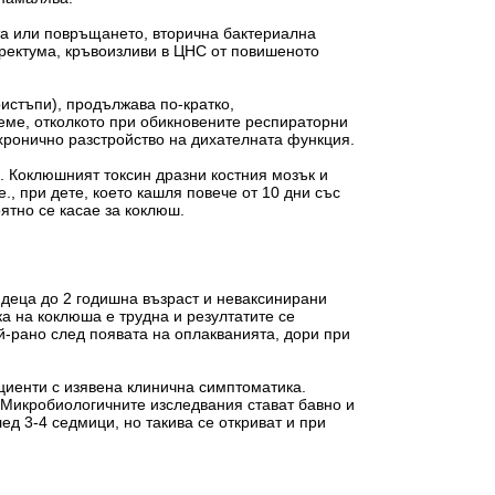
та или повръщането, вторична бактериална
 ректума, кръвоизливи в ЦНС от повишеното
истъпи), продължава по-кратко,
реме, отколкото при обикновените респираторни
 хронично разстройство на дихателната функция.
. Коклюшният токсин дразни костния мозък и
., при дете, което кашля повече от 10 дни със
ятно се касае за коклюш.
 деца до 2 годишна възраст и неваксинирани
а на коклюша е трудна и резултатите се
й-рано след появата на оплакванията, дори при
циенти с изявена клинична симптоматика.
. Микробиологичните изследвания стават бавно и
ед 3-4 седмици, но такива се откриват и при