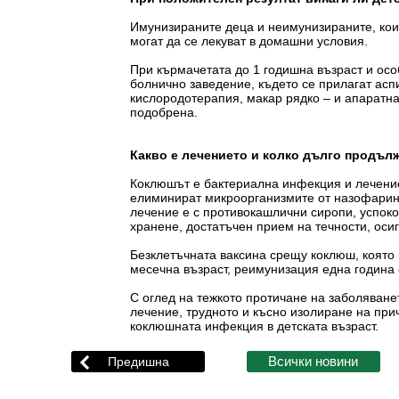
Имунизираните деца и неимунизираните, кои
могат да се лекуват в домашни условия.
При кърмачетата до 1 годишна възраст и осо
болнично заведение, където се прилагат ас
кислородотерапия, макар рядко – и апаратн
подобрена.
Какво е лечението и колко дълго продъл
Коклюшът е бактериална инфекция и лечение
елиминират микроорганизмите от назофаринк
лечение е с противокашлични сиропи, успок
хранене, достатъчен прием на течности, оси
Безклетъчната ваксина срещу коклюш, която 
месечна възраст, реимунизация една година 
С оглед на тежкото протичане на заболяван
лечение, трудното и късно изолиране на при
коклюшната инфекция в детската възраст.