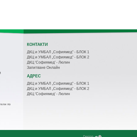
КОНТАКТИ
ДКЦ и УМБАЛ „Софиямед” - БЛОК 1
ДКЦ и УМБАЛ „Софиямед” - БЛОК 2
ДКЦ 'Софиямед' - Люлин
Запитване Онлайн
и
АДРЕС
ДКЦ и УМБАЛ „Софиямед” - БЛОК 1
ДКЦ и УМБАЛ „Софиямед” - БЛОК 2
ДКЦ 'Софиямед' - Люлин
тели по