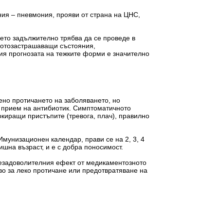
ния – пневмония, прояви от страна на ЦНС,
ието задължително трябва да се проведе в
ивотозастрашаващи състояния,
ия прогнозата на тежките форми е значително
ено протичането на заболяването, но
н прием на антибиотик. Симптоматичното
киращи пристъпите (тревога, плач), правилно
мунизационен календар, прави се на 2, 3, 4
шна възраст, и е с добра поносимост.
незадоволителния ефект от медикаментозното
во за леко протичане или предотвратяване на