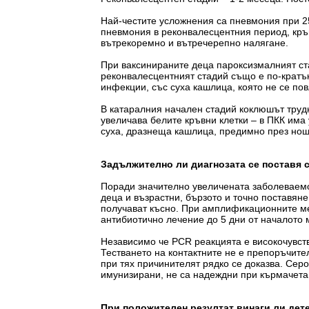
Най-честите усложнения са пневмония при 2
пневмония в реконвалесцентния период, кръв
вътрекоремно и вътречерепно налягане.
При ваксинираните деца пароксизмалният ста
реконвалесцентният стадий също е по-кратък
инфекции, със суха кашлица, която не се по
В катаралния начален стадий коклюшът трудн
увеличава белите кръвни клетки – в ПКК има 
суха, дразнеща кашлица, предимно през нощт
Задължително ли диагнозата се поставя 
Поради значително увеличената заболеваемо
деца и възрастни, бързото и точно поставян
получават късно. При амплификационните мет
антибиотично лечение до 5 дни от началото м
Независимо че PCR реакцията е високочувст
Тестването на контактните не е препоръчите
при тях причинителят рядко се доказва. Серо
имунизирани, не са надеждни при кърмачета
При положителен резултат винаги ли дете