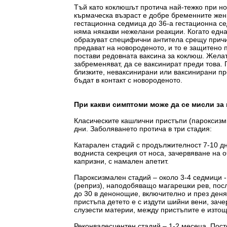
Тъй като коклюшът протича най-тежко при н
кърмаческа възраст е добре бременните жени
гестационна седмица до 36-а гестационна с
няма някакви нежелани реакции. Когато една
образуват специфични антитела срещу причи
предават на новороденото, и то е защитено 
постави редовната ваксина за коклюш. Желат
забременяват, да се ваксинират преди това.
близките, неваксинирани или ваксинирани пр
бъдат в контакт с новороденото.
При какви симптоми може да се мисли за
Класическите кашлични пристъпи (пароксизм
дни. Заболяването протича в три стадия:
Катарален стадий с продължителност 7-10 д
водниста секреция от носа, зачервяване на 
капризни, с намален апетит.
Пароксизмален стадий – около 3-4 седмици 
(реприз), наподобяващо магарешки рев, пос
до 30 в денонощие, включително и през деня
пристъпа детето е с издути шийни вени, зач
слузести материи, между пристъпите е изто
Реконвалесцентен стадий – 1-2 месеца. Пос