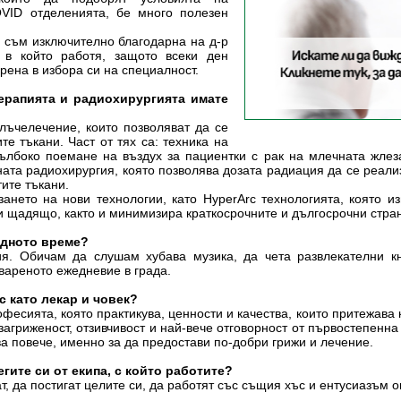
VID отделенията, бе много полезен
, съм изключително благодарна на д-р
 в който работя, защото всеки ден
рена в избора си на специалност.
ерапията и радиохирургията имате
лъчелечение, които позволяват да се
е тъкани. Част от тях са: техника на
лбоко поемане на въздух за пациентки с рак на млечната жлеза
ната радиохирургия, която позволява дозата радиация да се реали
тите тъкани.
ането на нови технологии, като HyperArc технологията, която 
 и щадящо, както и минимизира краткосрочните и дългосрочни стр
одното време?
я. Обичам да слушам хубава музика, да чета развлекателни к
вареното ежедневие в града.
с като лекар и човек?
офесията, която практикува, ценности и качества, които притежава
 загриженост, отзивчивост и най-вече отговорност от първостепенн
ва повече, именно за да предостави по-добри грижи и лечение.
легите си от екипа, с който работите?
, да постигат целите си, да работят със същия хъс и ентусиазъм 