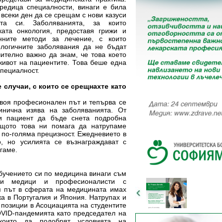
 редица специалности, винаги е била
всеки ден да се срещам с нови казуси
та си. Заболяванията, за които
ата онкология, предоставя грижи и
нните методи за лечение, с които
ологичните заболявания да не бъдат
ително важно да знам, че това което
живот на пациентите. Това беше една
специалност.
е случаи, с които се срещнахте като
своя професионален път и тепърва се
инична изява на заболяванията. От
и пациент да бъде снета подробна
ащото това ни помага да натрупаме
с по-голяма прецизност. Ежедневието в
, но усилията се възнаграждават с
игаме.
обучението си по медицина винаги съм
ни медици и професионалисти с
я път в сферата на медицината имах
жа в Португалия и Япония. Натрупах и
 позиции в Асоциацията на студентите
VID-пандемията като председател на
които да подобрят условията на