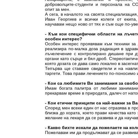
доброволците-студенти и персонала на CO
опит за мен.
А сега, в началото на своята специализация
Иван Георгиев и всички колеги от екипа,
научавам нещо ново от тях и съм още по-уве
- Към кои специфични области на лъчет
особен интерес?
Особен интерес проявявам към техники за 
реализира по-малка доза радиация в здравит
лъчелечение с контролирано дишане при дъ
органи като сърце и бял дроб. Стереотактич
която дозата се дава само локално в засегна
Тепърва ще ставаме свидетели и на навлиз
таргети. Това прави лечението по-поносимо
- Кои са любимите Ви занимания за своб
Имам богата палитра от любими занимани
прекарвам време в природата, далеч от нато
- Кои етични принципи са най-важни за Ва
Според мен всеки един от нас отразява в пр
близка до хората, което прави качества като
желание на лекаря да се развива и да науча
- Какво бихте искали да пожелаете на ко
Пожелавам им да продължават да се развиват