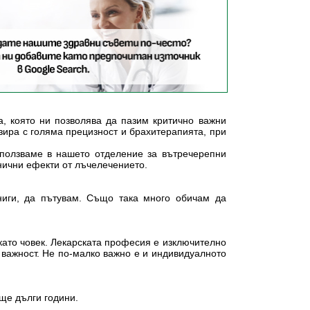
, която ни позволява да пазим критично важни
зира с голяма прецизност и брахитерапията, при
използваме в нашето отделение за вътречерепни
анични ефекти от лъчелечението.
ниги, да пътувам. Също така много обичам да
 като човек. Лекарската професия е изключително
а важност. Не по-малко важно е и индивидуалното
още дълги години.