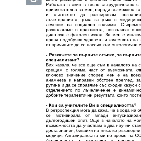
Работата в екип в тясно сътрудничество с
привлекателна за мен, поради възможността 
и съответно да разширявам познания
лъчетерапията, ръка за ръка с медицинск
лечение са социално значими. Съвреме
разполагаме в практиката, позволяват онк
диагноза с фатален изход. За мен е изключ
правя подобрява здравето и качеството на 
от причините да се насоча към онкологична 
- Разкажете за първите стъпки, за първит
специализант?
Бих казала, че все още съм в началото на 
срещам с голяма част от възможната кл
ключово значение според мен е на всек
анамнеза и направен обстоен преглед, з
рутина и да се справяме със сходни казуси 
отделението по лъчелечение е динамично
добрите терапевтични резултати, които пост
- Кои са учителите Ви в специалността?
В ретроспекция мога да кажа, че в хода на 
се мотивирала от млади ентусиазира
дългогодишен опит. Още в началото на мо
възможността да участвам в два научни ста
доста знания, бивайки на няколко ръководни
медици. Ангажираността ми по време на CO
Асоциацията, с кампании и проекти, 