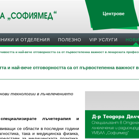
Центрове
ИНИКИ И ОТДЕЛЕНИЯ
ПОЛЕЗНO
VIP УСЛУГИ
НОВ
вчивостта и най-вече отговорността са от първостепенна важност в лекарската профес
тта и най-вече отговорността са от първостепенна важност 
нови технологии в лъчелечението
специализирате лъчетерапия и
виващи се области в последни години
гностика, така и медицинска физика,
редстави за медицинската практика.