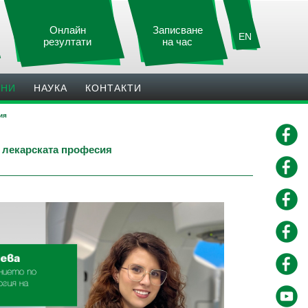
Онлайн
Записване
EN
резултати
на час
ИНИ
НАУКА
КОНТАКТИ
ия
в лекарската професия