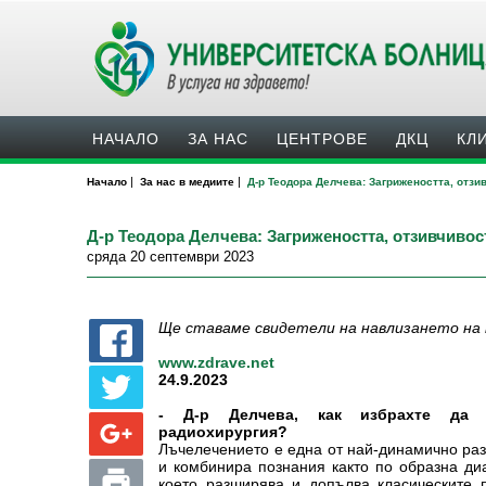
НАЧАЛО
ЗА НАС
ЦЕНТРОВЕ
ДКЦ
КЛ
|
|
Начало
За нас в медиите
Д-р Теодора Делчева: Загрижеността, отзи
Д-р Теодора Делчева: Загрижеността, отзивчивос
сряда 20 септември 2023
Ще ставаме свидетели на навлизането на 
www.zdrave.net
24.9.2023
- Д-р Делчева, как избрахте да 
радиохирургия?
Лъчелечението е една от най-динамично раз
и комбинира познания както по образна диа
което разширява и допълва класическите п