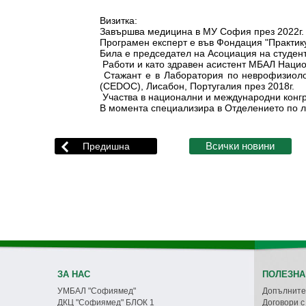
Визитка:
Завършва медицина в МУ София през 2022г. 
Програмен експерт е във Фондация "Практику
Била е председател на Асоциация на студен
Работи и като здравен асистент МБАЛ Нацио
Стажант е в Лаборатория по неврофизиолог
(СЕDOC), Лисабон, Португалия през 2018г.
Участва в национални и международни конгр
В момента специализира в Отделението по 
ЗА НАС
ПОЛЕЗНА
УМБАЛ "Софиямед"
Допълните
ДКЦ "Софиямед" БЛОК 1
Договори 