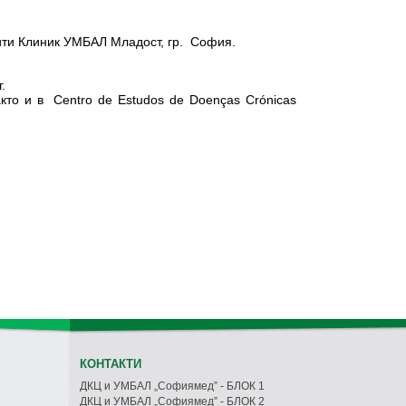
ити Клиник УМБАЛ Младост, гр. София.
.
кто и в Centro de Estudos de Doenças Crónicas
КОНТАКТИ
ДКЦ и УМБАЛ „Софиямед” - БЛОК 1
ДКЦ и УМБАЛ „Софиямед” - БЛОК 2