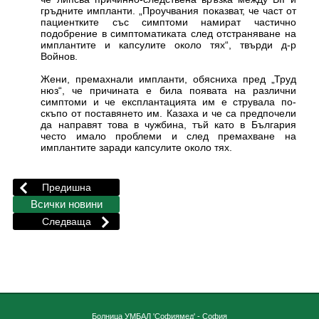
гръдните импланти. „Проучвания показват, че част от
пациентките със симптоми намират частично
подобрение в симптоматиката след отстраняване на
имплантите и капсулите около тях“, твърди д-р
Войнов.
Жени, премахнали импланти, обясниха пред „Труд
нюз“, че причината е била появата на различни
симптоми и че експлантацията им е струвала по-
скъпо от поставянето им. Казаха и че са предпочели
да направят това в чужбина, тъй като в България
често имало проблеми и след премахване на
имплантите заради капсулите около тях.
Болница УМБАЛ 'Софиямед' - София