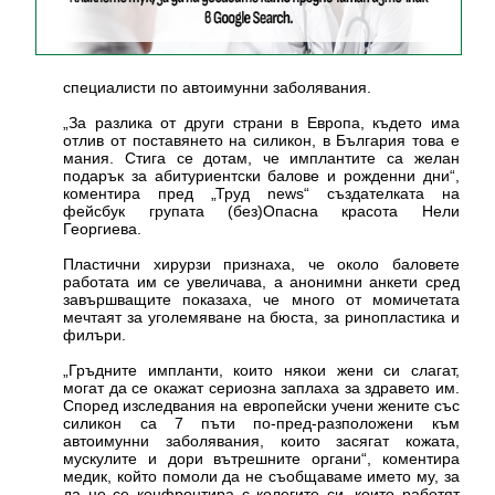
специалисти по автоимунни заболявания.
„За разлика от други страни в Европа, където има
отлив от поставянето на силикон, в България това е
мания. Стига се дотам, че имплантите са желан
подарък за абитуриентски балове и рожденни дни“,
коментира пред „Труд news“ създателката на
фейсбук групата (без)Опасна красота Нели
Георгиева.
Пластични хирурзи признаха, че около баловете
работата им се увеличава, а анонимни анкети сред
завършващите показаха, че много от момичетата
мечтаят за уголемяване на бюста, за ринопластика и
филъри.
„Гръдните импланти, които някои жени си слагат,
могат да се окажат сериозна заплаха за здравето им.
Според изследвания на европейски учени жените със
силикон са 7 пъти по-пред-разположени към
автоимунни заболявания, които засягат кожата,
мускулите и дори вътрешните органи“, коментира
медик, който помоли да не съобщаваме името му, за
да не се конфронтира с колегите си, които работят