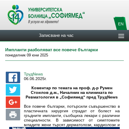
EN
Записване на час
Импланти разболяват все повече българки
понеделник 09 юни 2025
ТрудNews
06.06.2025г.
Коментар по темата на проф. д-р Румен
Стоилов д.м., Началник на клиниката по
Ревматология в „Софиямед“ пред ТрудNews
Все повече българки, потърсили съвършенство в
пластичната хирургия страдат от болест на
гръдните импланти, съобщиха лекари с различни
специалности. В зависимост от симптомите
младите жени търсят дерматолози, кардиолози и