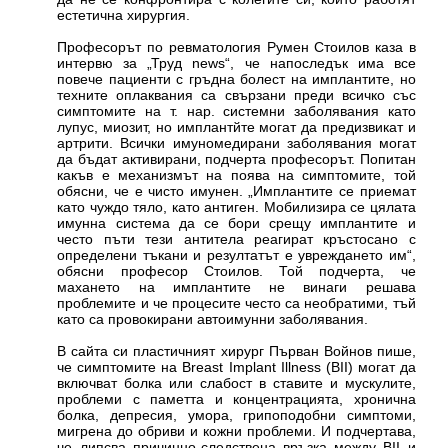
естетична хирургия.
Професорът по ревматология Румен Стоилов каза в
интервю за „Труд news“, че напоследък има все
повече пациенти с гръдна болест на имплантите, но
техните оплаквания са свързани преди всичко със
симптомите на т. нар. системни заболявания като
лупус, миозит, но имплантйте могат да предизвикат и
артрити. Всички имуномедирани заболявания могат
да бъдат активирани, подчерта професорът. Попитан
какъв е механизмът на поява на симптомите, той
обясни, че е чисто имунен. „Имплантите се приемат
като чуждо тяло, като антиген. Мобилизира се цялата
имунна система да се бори срещу имплантите и
често пъти тези антитела реагират кръстосано с
определени тъкани и резултатът е увреждането им“,
обясни професор Стоилов. Той подчерта, че
махането на имплантите не винаги решава
проблемите и че процесите често са необратими, тъй
като са провокирани автоимунни заболявания.
В сайта си пластичният хирург Първан Войнов пише,
че симптомите на Breast Implant Illness (BII) могат да
включват болка или слабост в ставите и мускулите,
проблеми с паметта и концентрацията, хронична
болка, депресия, умора, грипоподобни симптоми,
мигрена до обриви и кожни проблеми. И подчертава,
че липсва причинно-следствена връзка между BII и