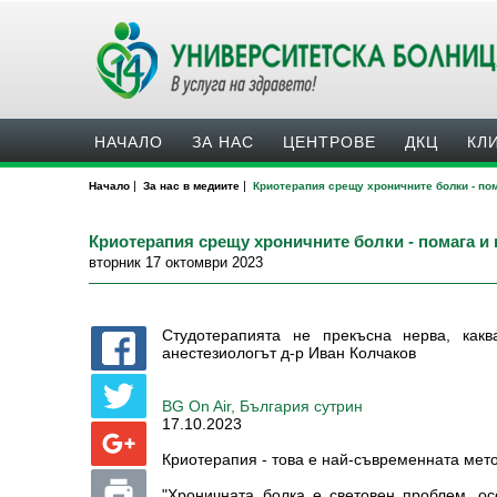
НАЧАЛО
ЗА НАС
ЦЕНТРОВЕ
ДКЦ
КЛ
|
|
Начало
За нас в медиите
Криотерапия срещу хроничните болки - пом
Криотерапия срещу хроничните болки - помага и
вторник 17 октомври 2023
Студотерапията не прекъсна нерва, какв
анестезиологът д-р Иван Колчаков
BG On Air, България сутрин
17.10.2023
Криотерапия - това е най-съвременната мето
"Хроничната болка е световен проблем, ос