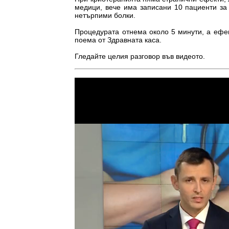
медици, вече има записани 10 пациенти за
нетърпими болки.
Процедурата отнема около 5 минути, а ефек
поема от Здравната каса.
Гледайте целия разговор във видеото.