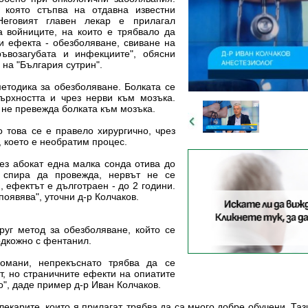
 която стъпва на отдавна известни
еговият главен лекар е прилагал
а войниците, на които е трябвало да
и ефекта - обезболяване, свиване на
ъвозагубата и инфекциите", обясни
 на "България сутрин".
методика за обезболяване. Болката се
ърхността и чрез нерви към мозъка.
а не превежда болката към мозъка.
 това се е правело хирургично, чрез
, което е необратим процес.
ез абокат една малка сонда отива до
й спира да провежда, нервът не се
 ефектът е дълготраен - до 2 години.
появява", уточни д-р Колчаков.
руг метод за обезболяване, който се
подкожно с фентанил.
комани, непрекъснато трябва да се
т, но страничните ефекти на опиатите
о", даде пример д-р Иван Колчаков.
екарите, които я прилагат, трябва да са много добре обучени. Та