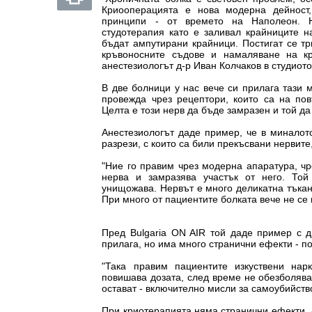
Криооперацията е нова модерна дейност,
принципи - от времето на Наполеон. Н
студотерапия като е заливал крайниците н
бъдат ампутирани крайници. Постигат се тр
кръвоносните съдове и намаляване на кр
анестезиологът д-р Иван Колчаков в студиото
В две болници у нас вече си прилага тази 
провежда чрез рецептори, които са на пов
Целта е този нерв да бъде замразен и той д
Анестезиологът даде пример, че в миналото
разрези, с които са били прекъсвани нервите
"Ние го правим чрез модерна апаратура, чр
нерва и замразява участък от него. То
унищожава. Нервът е много деликатна тъкан,
При много от пациентите болката вече не се 
Пред Bulgaria ON AIR той даде пример с д
прилага, но има много странични ефекти - 
"Така правим пациентите изкуствени нар
повишава дозата, след време не обезболява
остават - включително мисли за самоубийств
При криотерапията няма странични ефекти, л