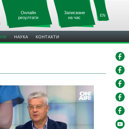
Онлайн
Записване
EN
резултати
на час
ИНИ
НАУКА
КОНТАКТИ