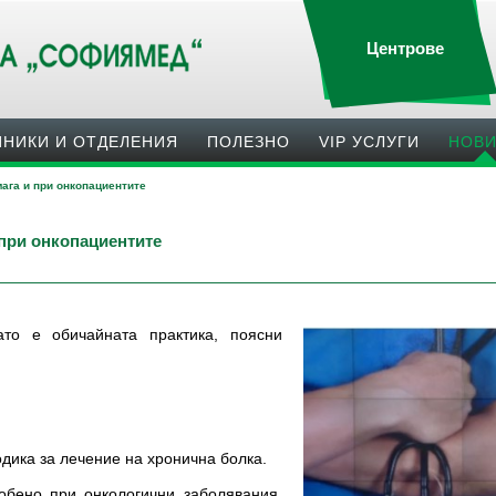
Центрове
ИНИКИ И ОТДЕЛЕНИЯ
ПОЛЕЗНO
VIP УСЛУГИ
НОВ
ага и при онкопациентите
 при онкопациентите
ато е обичайната практика, поясни
дика за лечение на хронична болка.
обено при онкологични заболявания.