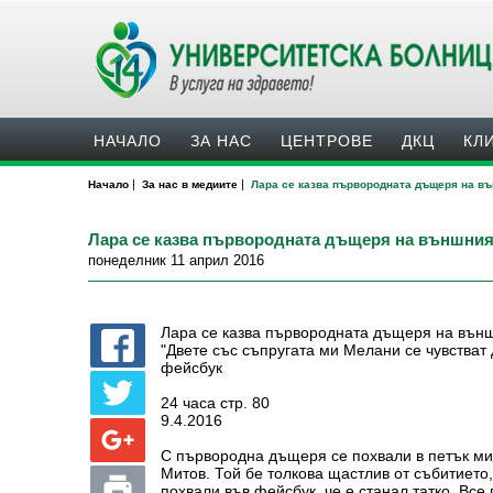
НАЧАЛО
ЗА НАС
ЦЕНТРОВЕ
ДКЦ
КЛ
|
|
Начало
За нас в медиите
Лара се казва първородната дъщеря на в
Лара се казва първородната дъщеря на външни
понеделник 11 април 2016
Лара се казва първородната дъщеря на вън
"Двете със съпругата ми Мелани се чувстват
фейсбук
24 часа стр. 80
9.4.2016
С първородна дъщеря се похвали в петък м
Митов. Той бе толкова щастлив от събитието
похвали във фейсбук, че е станал татко. Все