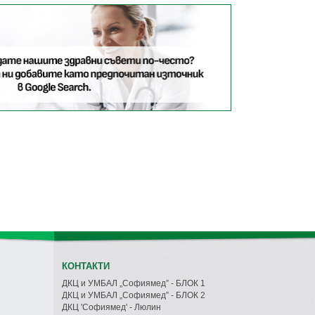
КОНТАКТИ
ДКЦ и УМБАЛ „Софиямед” - БЛОК 1
ДКЦ и УМБАЛ „Софиямед” - БЛОК 2
ДКЦ 'Софиямед' - Люлин