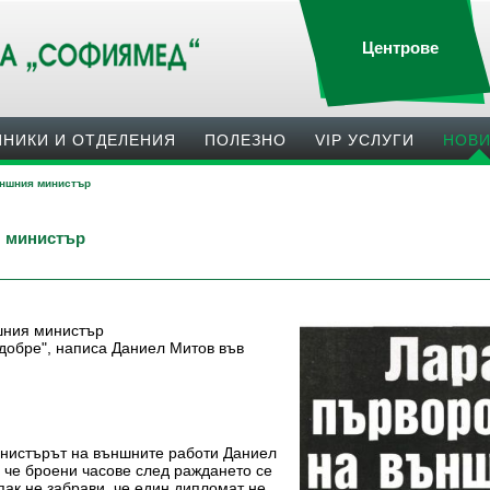
Центрове
ИНИКИ И ОТДЕЛЕНИЯ
ПОЛЕЗНO
VIP УСЛУГИ
НОВ
ъншния министър
я министър
шния министър
 добре", написа Даниел Митов във
инистърът на външните работи Даниел
, че броени часове след раждането се
 пак не забрави, че един дипломат не