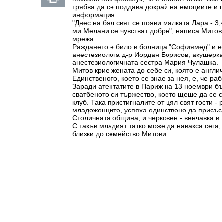
трябва да се поддава докрай на емоциите и
информация.
"Днес на бял свят се появи малката Лара - 3,
ми Мелани се чувстват добре", написа Митов
мрежа.
Раждането е било в болница "Софиямед" и е
анестезиолога д-р Иордан Борисов, акушерк
анестезиологичната сестра Мария Чулашка.
Митов крие жената до себе си, която е англи
Единственото, което се знае за нея, е, че ра
Заради атентатите в Париж на 13 ноември 
сватбеното си тържество, което щеше да се 
клуб. Така пристигналите от цял свят гости -
младоженците, успяха единствено да присъст
Столичната община, и черковен - венчавка в 
С такъв младият татко може да навакса сега
близки до семейство Митови.