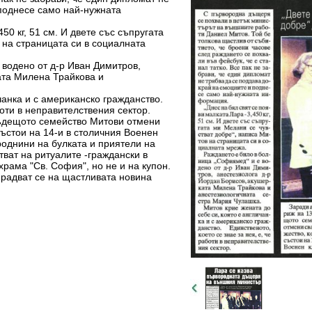
 поднесе само най-нужната
450 кг, 51 см. И двете със съпругата
 на страницата си в социалната
 водено от д-р Иван Димитров,
ата Милена Трайкова и
чанка и с американско гражданство.
боти в неправителствения сектор.
бъдещото семейство Митови отмени
състои на 14-и в столичния Военен
 роднини на булката и приятели на
ват на ритуалите -граждански в
храма "Св. София", но не и на купон.
, радват се на щастливата новина