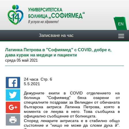
EN
Записване на час
Латинка Петрова в "Софиямед" с COVID, добре е,
дава кураж на медици и пациенти
сряда 05 май 2021
24 часа Стр. 6
5.5.2021
Дежурните екипи в COVID отделението на
болница "Софиямед" бяха озарени от
специалните поздрави за Великден от обичаната
българска актриса Латинка Петрова, която в
момента се лекува в него. Това съобщиха в
официално съобщение от болницата.
Според лекарите актрисата е в стабилно общо
състояние и "нищо не може да сломи духа й".