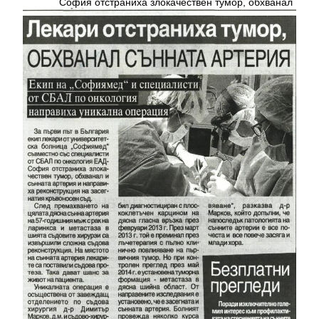
София отстраниха злокачествен тумор, обхванал