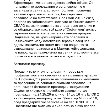
©формация - метастаза в дясна шийна област. От
направените изследвания е установено, че е
засегната и сънната артерия. Болният провежда
няколко курса химиотерапия, без сериозно
повлияване на метастазата. През май 2015 г. след
прогрес на заболяването колегите от Онкокомитета в
СБАЛО са взели решение за оперативно лечение и
се обърнаха към нас, тъй като в "Софиямед" имаме
сериозен опит в операциите на сънните артерии.
Надяваме се, че чрез направената операция и
назначената медикаментозна терапия след нея ще
дадем максимално голям шанс на пациента за
оздравяване , разказва д-р Марков, който допълни,
че напоследък патологията на сънните артерии е все
по-честа и все повече засяга и млади хора.
Безплатни прегледи
Поради изключително големия интерес към
профилактиката на стесненията на сънните артерии
от "Софиямед" в рамките на социалната си кампания
за превенция на социално-значими заболявания
организират безплатни прегледи и консултации.
Съдовите хирурзи от лечебното заведение ще
преглеждат на 24,25,26-и юни от 14 до 16 ч. в БЛОК 2
на болницата, намиращ се ул. "Димитър Моллов" 10,
след предварително записване на тел. 0700 31051
.Прегледът ще включва и диагностика с ехо доплер,