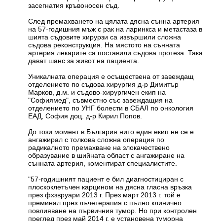
засегнатия кръвоносен съд.
След премахването на цялата дясна сънна артерия
на 57-годишния мъж с рак на ларинкса и метастаза в
шията съдовите хирурзи са извършили сложна
съдова реконструкция. На мястото на сънната
артерия лекарите са поставили съдова протеза. Така
дават шанс за живот на пациента.
Уникалната операция е осъществена от завеждащ
отделението по съдова хирургия д-р Димитър
Марков, д.м. и съдово-хирургичен екип на
"Софиямед", съвместно със завеждащия на
отделението по УНГ болести в СБАЛ по онкология
ЕАД, София доц. д-р Кирил Попов.
До този момент в България нито един екип не се е
ангажирал с толкова сложна операция по
радикалното премахване на злокачествено
образувание в шийната област с ангажиране на
сънната артерия, коментират специалистите.
"57-годишният пациент е бил диагностициран с
плоскоклетъчен карцином на дясна гласна връзка
през фхзвруари 2013 г. През март 2013 г. той е
преминал през лъчетерапия с пълно клинично
повлияване на първичния тумор. Но при контролен
преглед през май 2014 г. е установена туморна