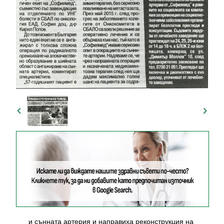
и сънната артерия и направиха реконструкция на