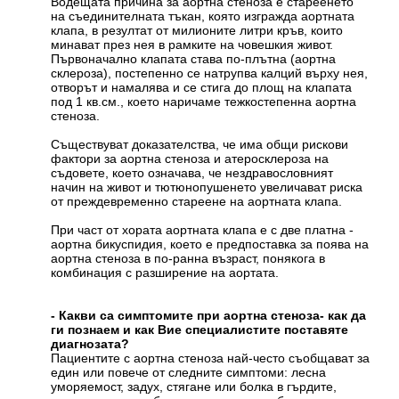
Водещата причина за аортна стеноза е стареенето
на съединителната тъкан, която изгражда аортната
клапа, в резултат от милионите литри кръв, които
минават през нея в рамките на човешкия живот.
Първоначално клапата става по-плътна (аортна
склероза), постепенно се натрупва калций върху нея,
отворът и намалява и се стига до площ на клапата
под 1 кв.см., което наричаме тежкостепенна аортна
стеноза.
Съществуват доказателства, че има общи рискови
фактори за аортна стеноза и атеросклероза на
съдовете, което означава, че нездравословният
начин на живот и тютюнопушенето увеличават риска
от преждевременно стареене на аортната клапа.
При част от хората аортната клапа е с две платна -
аортна бикуспидия, което е предпоставка за поява на
аортна стеноза в по-ранна възраст, понякога в
комбинация с разширение на аортата.
- Какви са симптомите при аортна стеноза- как да
ги познаем и как Вие специалистите поставяте
диагнозата?
Пациентите с аортна стеноза най-често съобщават за
един или повече от следните симптоми: лесна
уморяемост, задух, стягане или болка в гърдите,