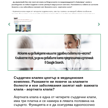
Сърдечен клапен център в медицинския
комплекс. Разкажете ни повече за клапните
болести и кои заболявания засягат най- важната
клапа - аортната клапа?
Аортната клапа е една от четирите сърдечни клапи,
има три платна и се намира в лявата половина на
сърцето. Функцията и е да осигурява еднопосочно