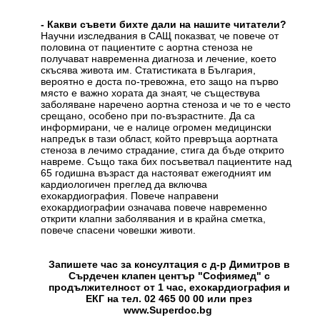
- Какви съвети бихте дали на нашите читатели?
Научни изследвания в САЩ показват, че повече от
половина от пациентите с аортна стеноза не
получават навременна диагноза и лечение, което
скъсява живота им. Статистиката в България,
вероятно е доста по-тревожна, ето защо на първо
място е важно хората да знаят, че съществува
заболяване наречено аортна стеноза и че то е често
срещано, особено при по-възрастните. Да са
информирани, че е налице огромен медицински
напредък в тази област, който превръща аортната
стеноза в лечимо страдание, стига да бъде открито
навреме. Също така бих посъветвал пациентите над
65 годишна възраст да настояват ежегодният им
кардиологичен преглед да включва
ехокардиография. Повече направени
ехокардиографии означава повече навременно
открити клапни заболявания и в крайна сметка,
повече спасени човешки животи.
Запишете час за консултация с д-р Димитров в
Сърдечен клапен център "Софиямед" с
продължителност от 1 час, ехокардиография и
ЕКГ на тел. 02 465 00 00 или през
www.Superdoc.bg