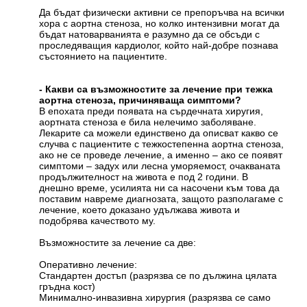
Да бъдат физически активни се препоръчва на всички
хора с аортна стеноза, но колко интензивни могат да
бъдат натоварванията е разумно да се обсъди с
проследяващия кардиолог, който най-добре познава
състоянието на пациентите.
- Какви са възможностите за лечение при тежка
аортна стеноза, причиняваща симптоми?
В епохата преди появата на сърдечната хиругия,
аортната стеноза е била нелечимо заболяване.
Лекарите са можели единствено да описват какво се
случва с пациентите с тежкостепенна аортна стеноза,
ако не се проведе лечение, а именно – ако се появят
симптоми – задух или лесна уморяемост, очакваната
продължителност на живота е под 2 години. В
днешно време, усилията ни са насочени към това да
поставим навреме диагнозата, защото разполагаме с
лечение, което доказано удължава живота и
подобрява качеството му.
Възможностите за лечение са две:
Оперативно лечение:
Стандартен достъп (разрязва се по дължина цялата
гръдна кост)
Минимално-инвазивна хирургия (разрязва се само