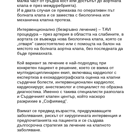
малка част от гръдна кост или достъпът до аортната
клапа е през междуребрията).
И в двата случая се премахва по оперативен път
болната клапа и се замества с биологична или
механична клапна протеза.
Интервенционално (безкръвно лечение) – ТAVI
процедура – през артерия в областта на слабините, в
аортата се въвежда нова биологична клапа, която се
„отваря“ самостоятелно или с помощта на балон на
мястото на болната аортна клапа, без последната да
бъде премахната.
Кой вариант за лечение е най-подходящ при
конкретен пациент е решение, което се взима от
мултидисциплинарен екип, включващ кардиолог с
експертиза в ехокардиографската оценка на клапни
сърдечни болести, интервенционален кардиолог,
кардиохирург, анестезиолог и специалист по образна
диагностика. Именно с такива специалисти разполага
и Сърдечният клапен център, който наскоро
разкрихме в „Софиямед“.
Взимат се предвид възрастта, придружаващите
заболявания, рискът от хирургичната интервенция и
предпочитанията на пациента и се създава
дългосрочна стратегия за лечение на клапното
заболяване.