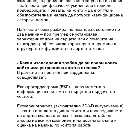
замаяност, сърцебиене, внезапна загуба на съзнание
- най-често при физически усилия или отоци по
подбедриците. Появата, на който и да е от тях е
обезпокоителна и налага да потърси квалифицирана
лекарска помощ.
Най-често човек разбира, че има това състояние по
два начина – при преглед се установява
характерният шум на сърцето или с помощта на
ехокардиограф се вижда характерната промяна в
структурата и функцията на аортната клапа.
- Какви изследвания трябва да си прави човек,
който има установена аортна стеноза?
В рамките на преглед при кардиолог се
осъществяват:
Електрокардиограма (ЕКГ) – дава моментна
информация за ритъма на сърцето и сърдечната
честота.
Ехокардиография (включително 3D/4D визуализация)
– златен стандарт в диагностиката и проследяването
на аортна клапна стеноза. Позволява детайлен
анализ на всички компоненти на аортната клапа и
оценка на начина, по който тя работи.