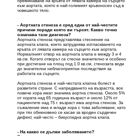
преминаване на кръвта от лявата камера на сърцето
към аортата, която е най-големият кръвоносен съд в
човешкото тяло.
- Аортната стеноза е сред една от най-честите
причини поради която ви търсят. Какво точно
означава тази диагноза?
Аортната стеноза представлява стеснение на
аортната клапа, което затруднява изтласкването на
кръвта от лявата камера на сърцето към аортата.
Нормалният отвор на аортната клапа е между 3 и 4
кв.см. Когато отворът се стесни значително и особено
при достигане на площ под 1.0 кв.см, стенозата води
до значителни неблагоприятни последствия за
работата на сърцето.
Аортната стеноза е най-честата клапна болест в
развитите страни. С напредването на възрастта, все
повече хора имат значима аортна стеноза. Около 5%
от хората над 65 годишна възраст и около 12% от
пациентите над 75 г. възраст има аортна стеноза. За
съжаление има и млади хора с това заболяване, като
при тях обикновено се касае за вроден сърдечен
дефект, най-често – бикуспидна аортна клапа.
- На какво се дължи заболяването?