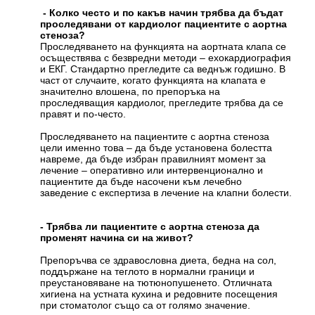
- Колко често и по какъв начин трябва да бъдат
проследявани от кардиолог пациентите с аортна
стеноза?
Проследяването на функцията на аортната клапа се
осъществява с безвредни методи – ехокардиография
и ЕКГ. Стандартно прегледите са веднъж годишно. В
част от случаите, когато функцията на клапата е
значително влошена, по препоръка на
проследяващия кардиолог, прегледите трябва да се
правят и по-често.
Проследяването на пациентите с аортна стеноза
цели именно това – да бъде установена болестта
навреме, да бъде избран правилният момент за
лечение – оперативно или интервенционално и
пациентите да бъде насочени към лечебно
заведение с експертиза в лечение на клапни болести.
- Трябва ли пациентите с аортна стеноза да
променят начина си на живот?
Препоръчва се здравословна диета, бедна на сол,
поддържане на теглото в нормални граници и
преустановяване на тютюнопушенето. Отличната
хигиена на устната кухина и редовните посещения
при стоматолог също са от голямо значение.