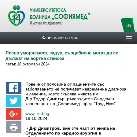
EN
Записване на час
Лесна уморяемост, задух, сърцебиене могат да се
дължат на аортна стеноза
петък 18 октомври 2024
Повече от половина от пациентите със
заболяването не получават навременна диагноза
и лечение, което скъсява живота им
Д-р Тодор Димитър, ръководител Сърдечен
клапен център „Софиямед“ пред "Труд Нюз"
www.trud.bg
18.10.2024
- Д-р Димитров, вие сте част от екипа на
Отделението по кардиохирургия в