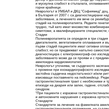
и мускулна слабост в стъпалата, оплакваният
горни крайници.
Неврологът в УМБАЛ и ДКЦ "Софиямед" доц. 
в България от 2007 г. са диагностицирани на
заболяване, а лечението им вече се реимбур
стадий на полиневропатията. Редките генети
трудно, тъй като имат множество комбинира
симптоми, а квалифицираните специалисти, ко
Стадии
Полиневропатията се определя в три стадия 
двигателните, вегетативните оплаквания и в
първи стадий пациентите имат сетивни опла
слабост, но се придвижват напълно самосто
диагностицира с електромиограф-ско изследв
заболяването може да се прояви и с предим
амилоидна кардиомиопатия.
Неврологът уточнява, че сърдечното засяган
с промени при ехокардиографското изследван
застойна сърдечна недостатъчност и/или ри
изискващи поставянето на пейсмейкър. Рядк
гастроинтестиналния тракт с необясними и 
епизоди на диария или запек, гадене, отслаб
синдром.
"При пациенти с изразени гастроинтестиналн
и автономните нарушения с изразена ортоста
Стандарти
Стандартите за лечение на фамилната амило
гастроинтестиналните оплаквания, на сърдеч