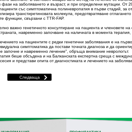
 фази на заболяването и възраст, и при определени мутации. От 2
пациенти със симптоматична полиневропатия в първи стадий, за 
лизира транстиретиновата молекула, предотвратяване отлагането
те функции, свързани с TTR-FAP.
елно важно генетичното консултиране на пациента и членовете на
страната, навременно започване на наличната в момента терапия,
.
лечението на пациентите с редки генетични заболявания е на първ
ивидуална симптоматика да постави точната диагноза и да ориент
се започне и навременно лечение", обръща внимание неврологът.
тия беше обсъдена и на Балканската експертна среща с междунар
есия и представи опита от диагностиката и лечението на заболяв