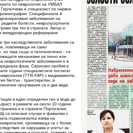
ението по неврология на УМБАЛ
 Гергелчева е специалист по нервни
ктромиография. Специфичните й
 дегенеративни заболявания на
 редките болести, невролускулните
рижи три тях в страната. Автор и
и и международни реферирани
а три наследствените заболявания са
ие, повлияващи не само
но така също и татогенетично - т.е.
лежащите механизми на генно или
 на неврологичните заболявания е в
апреднала фаза. Сериозен пробив в
ните години специалистите постигат
европатия (TTR-FAP) с медикаменти,
ия белтък - транстиретин, в
линични проучвания са и два вида
тации в един определен ген и води до
зраст, в рамките на около 10 години
транена е в страните Португалия,
АЩ са описани случаи и фамилии с
ната първоначална изява на
невропатия, проявяваща се с болки,
следствие се нарушава и усетът за
о равновесие и походка), появява се