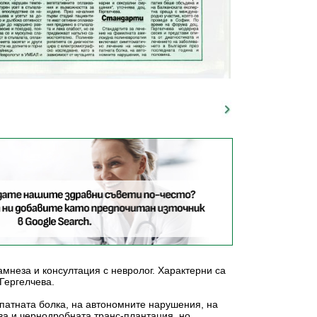
мнеза и консултация с невролог. Характерни са
Гергелчева.
атната болка, на автономните нарушения, на
ва и чернодробната транс-плантация, но