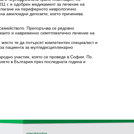
011 г. е одобрен медикамент за лечение на
отлагане на периферното неврологично
 на амилоидни депозити, което причинява
 семейството. Препоръчва се редовно
 както и навременно симптоматично лечение на
о място те да потърсят компетентен специалист и
ира пациента за мултидисциплинарно
одно участие, която се проведе в София. По
ането в България през последната година и