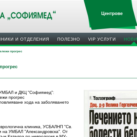
Центрове
ИНИКИ И ОТДЕЛЕНИЯ
ПОЛЕЗНO
VIP УСЛУГИ
НОВ
бележи прогрес
 прогрес
 в УМБАЛ и ДКЦ "Софиямед":
лежи прогрес
 повлияване хода на заболяването
неврологична клиника, УСБАЛНП "Св.
ти на УМБАЛ "Александровска". От
 към Катедра по неврология в МУ-