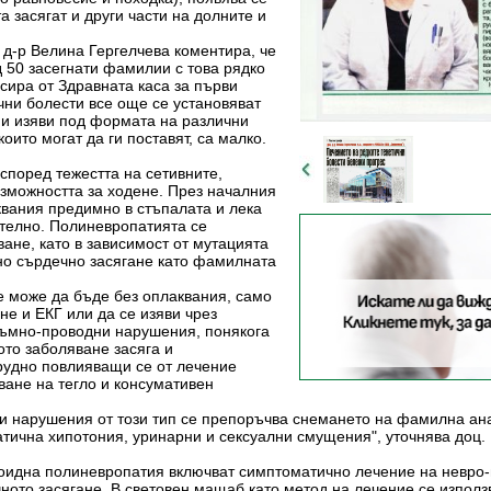
а засягат и други части на долните и
д-р Велина Гергелчева коментира, че
д 50 засегнати фамилии с това рядко
сира от Здравната каса за първи
чни болести все още се установяват
ни изяви под формата на различни
ито могат да ги поставят, са малко.
според тежестта на сетивните,
ъзможността за ходене. През началния
квания предимно в стъпалата и лека
ятелно. Полиневропатията се
ане, като в зависимост от мутацията
но сърдечно засягане като фамилната
е може да бъде без оплаквания, само
е и ЕКГ или да се изяви чрез
тъмно-проводни нарушения, понякога
ото заболяване засяга и
трудно повлияващи се от лечение
ване на тегло и консумативен
и нарушения от този тип се препоръчва снемането на фамилна ана
тична хипотония, уринарни и сексуални смущения", уточнява доц. 
идна полиневропатия включват симптоматично лечение на невро-п
ното засягане. В световен мащаб като метод на лечение се използ