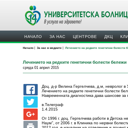
НАЧАЛО
ЗА НАС
ЦЕНТРОВЕ
ДКЦ
КЛ
|
|
Начало
За нас в медиите
Лечението на редките генетични болести 
Лечението на редките генетични болести бележи
сряда 01 април 2015
Доц. д-р Велина Гергелчева, д.м, невролог
Лечението на редките генетични болести бе
Навременната диагностика дава шансове за
в.Телеграф
1.4.2015
От 1996 г. доц. Гергелчева работи в Детска 
Наум", от 2006 г. в Клиника по нервни болес
2012 год. е началник на отделение и доцент