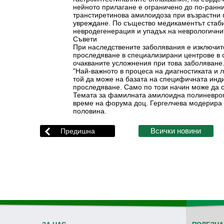
нейното прилагане е ограничено до по-ранни
транстиретинова амилоидоза при възрастни 
увреждане. По същество медикаментът стаби
невродегенерация и упадък на неврологични
Съвети
При наследствените заболявания е изключит
проследяване в специализирани центрове в 
очакваните усложнения при това заболяване
"Най-важното в процеса на диагностиката и 
той да може на базата на специфичната инд
проследяване. Само по този начин може да 
Темата за фамилната амилоидна полиневропа
време на форума доц. Гергелчева модерира с
половина.