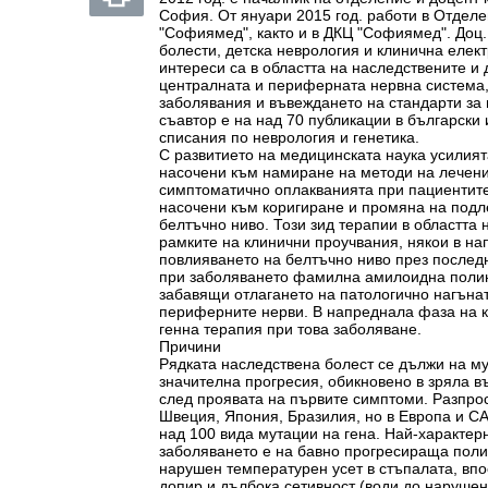
София. От януари 2015 год. работи в Отдел
"Софиямед", както и в ДКЦ "Софиямед". Доц.
болести, детска неврология и клинична еле
интереси са в областта на наследствените и
централната и периферната нервна система,
заболявания и въвеждането на стандарти за г
съавтор е на над 70 публикации в българск
списания по неврология и генетика.
С развитието на медицинската наука усилият
насочени към намиране на методи на лечен
симптоматично оплакванията при пациентите, 
насочени към коригиране и промяна на под
белтъчно ниво. Този зид терапии в областта
рамките на клинични проучвания, някои в н
повлияването на белтъчно ниво през послед
при заболяването фамилна амилоидна полин
забавящи отлагането на патологично нагънат
периферните нерви. В напреднала фаза на к
генна терапия при това заболяване.
Причини
Рядката наследствена болест се дължи на му
значителна прогресия, обикновено в зряла въ
след проявата на първите симптоми. Разпрос
Швеция, Япония, Бразилия, но в Европа и С
над 100 вида мутации на гена. Най-характер
заболяването е на бавно прогресираща поли
нарушен температурен усет в стъпалата, впо
допир и дълбока сетивност (води до нарушен