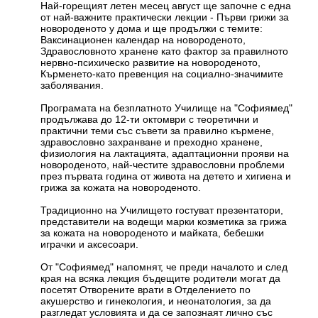
Най-горещият летен месец август ще започне с една
от най-важните практически лекции - Първи грижи за
новороденото у дома и ще продължи с темите:
Ваксинационен календар на новороденото,
Здравословното хранене като фактор за правилното
нервно-психическо развитие на новороденото,
Кърменето-като превенция на социално-значимите
заболявания.
Програмата на безплатното Училище на "Софиямед"
продължава до 12-ти октомври с теоретични и
практични теми със съвети за правилно кърмене,
здравословно захранване и преходно хранене,
физиология на лактацията, адаптационни прояви на
новороденото, най-честите здравословни проблеми
през първата година от живота на детето и хигиена и
грижа за кожата на новороденото.
Традиционно на Училището гостуват презентатори,
представители на водещи марки козметика за грижа
за кожата на новороденото и майката, бебешки
играчки и аксесоари.
От "Софиямед" напомнят, че преди началото и след
края на всяка лекция бъдещите родители могат да
посетят Отворените врати в Отделението по
акушерство и гинекология, и неонатология, за да
разгледат условията и да се запознаят лично със