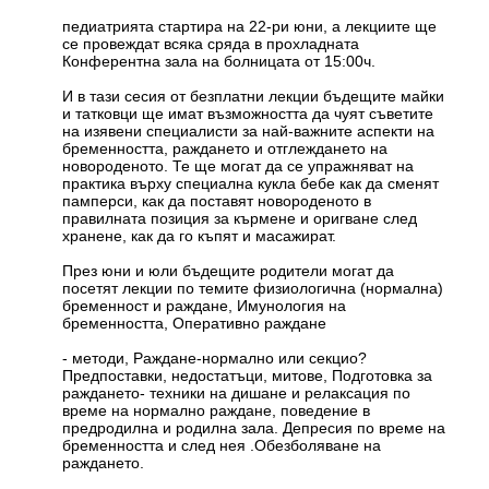
педиатрията стартира на 22-ри юни, а лекциите ще
се провеждат всяка сряда в прохладната
Конферентна зала на болницата от 15:00ч.
И в тази сесия от безплатни лекции бъдещите майки
и татковци ще имат възможността да чуят съветите
на изявени специалисти за най-важните аспекти на
бременността, раждането и отглеждането на
новороденото. Те ще могат да се упражняват на
практика върху специална кукла бебе как да сменят
памперси, как да поставят новороденото в
правилната позиция за кърмене и оригване след
хранене, как да го къпят и масажират.
През юни и юли бъдещите родители могат да
посетят лекции по темите физиологична (нормална)
бременност и раждане, Имунология на
бременността, Оперативно раждане
- методи, Раждане-нормално или секцио?
Предпоставки, недостатъци, митове, Подготовка за
раждането- техники на дишане и релаксация по
време на нормално раждане, поведение в
предродилна и родилна зала. Депресия по време на
бременността и след нея .Обезболяване на
раждането.