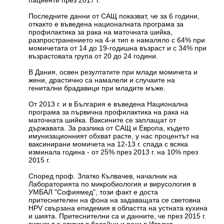
пациенти през 2017 г.
Последните данни от САЩ показват, че за 6 години,
откакто е въведена националната програма за
профилактика за рака на маточната шийка,
разпространението на 4-и тип е намаляло с 64% при
момичетата от 14 до 19-годишна възраст и с 34% при
възрастовата група от 20 до 24 години.
В Дания, освен резултатите при млади момичета и
жени, драстично са намалели и случаите на
генитални брадавици при младите мъже.
От 2013 г. и в България е въведена Национална
програма за първична профилактика на рака на
маточната шийка. Ваксините се заплащат от
държавата. За разлика от САЩ и Европа, където
имунизационният обхват расте, у нас процентът на
ваксинирани момичета на 12-13 г. спада с всяка
изминала година - от 25% през 2013 г. на 10% през
2015 г.
Според проф. Златко Кълвачев, началник на
Лабораторията по микробиология и вирусология в
УМБАЛ "Софиямед", този факт е доста
притеснителен на фона на задаващата се световна
HPV свързана епидемия в областта на устната кухина
и шията. Притеснителни са и данните, че през 2015 г.