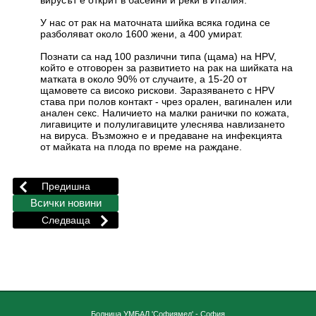
вирусът е открит в басейни и реки в Италия.
У нас от рак на маточната шийка всяка година се
разболяват около 1600 жени, а 400 умират.
Познати са над 100 различни типа (щама) на HPV,
който е отговорен за развитието на рак на шийката на
матката в около 90% от случаите, а 15-20 от
щамовете са високо рискови. Заразяването с HPV
става при полов контакт - чрез орален, вагинален или
анален секс. Наличието на малки ранички по кожата,
лигавиците и полулигавиците улеснява навлизането
на вируса. Възможно е и предаване на инфекцията
от майката на плода по време на раждане.
Болница УМБАЛ 'Софиямед' - София