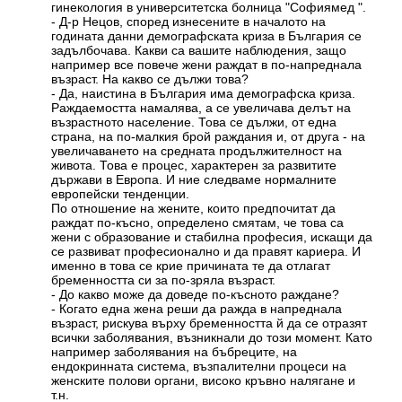
гинекология в университетска болница "Софиямед ".
- Д-р Нецов, според изнесените в началото на
годината данни демографската криза в България се
задълбочава. Какви са вашите наблюдения, защо
например все повече жени раждат в по-напреднала
възраст. На какво се дължи това?
- Да, наистина в България има демографска криза.
Раждаемостта намалява, а се увеличава делът на
възрастното население. Това се дължи, от една
страна, на по-малкия брой раждания и, от друга - на
увеличаването на средната продължителност на
живота. Това е процес, характерен за развитите
държави в Европа. И ние следваме нормалните
европейски тенденции.
По отношение на жените, които предпочитат да
раждат по-късно, определено смятам, че това са
жени с образование и стабилна професия, искащи да
се развиват професионално и да правят кариера. И
именно в това се крие причината те да отлагат
бременността си за по-зряла възраст.
- До какво може да доведе по-късното раждане?
- Когато една жена реши да ражда в напреднала
възраст, рискува върху бременността й да се отразят
всички заболявания, възникнали до този момент. Като
например заболявания на бъбреците, на
ендокринната система, възпалителни процеси на
женските полови органи, високо кръвно налягане и
т.н.