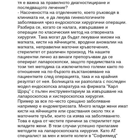
тя е важна за правилното диагностициране и
последващото лечение?
- Насочеността на отделението, което ръководя в
клиниката ни, е да лекува гинекологичните
заболявания чрез ендоскопски хирургични операции.
Разбира се, когато се налага, извършваме и
операции по класическия метод на отворената
хирургия. Така могат да бъдат лекувани миоми на
матката, кисти на яйчниците, вродени аномалии на
матката, неправилни маточни кръвотечения,
стерилитет от различен произход. На нашите
пациентки лично аз винаги препоръчвам да се
оперират лапароскопски, защото предимствата на
този тип методика са изключително големи както по
отношение на по-бързото възстановяване на
пациентките след операцията, така и на крайния
резултат от нея. Болницата ни разполага с последен
модел ендоскопска апаратура на фирмата "Карл
Щорц" с пълен инструментариум за извършване на
лапароскопска и хистероскопска хирургия.
Пример за все по-често срещано заболяване
например е ендометриозата. Много млади жени имат
кисти на яйчниците или сраствания около тях и
маточните тръби, които са изява на заболяването.
Това е една от честите причини за стерилитет при
младите жени. В тези случаи успешно прилагаме
методите на лапароскопската хирургия. Като АТ
специалист за мен и моите колеги в "Софиямед"