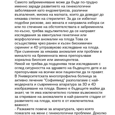
Самото забременяване може да бъде по-трудно
именно заради развитието на гинекологични
заболявания като ендометриоза, различни
възпаления, миома на матката, които да доведат до
някаква степен на стерилитет. За да се избегнат
подобни рискове, ако жената е направила избора си
или по стечение на обстоятелствата е забременяла
по-късно, трябва задължително да се направят
изследвания за евентуални генетични или
морфологични аномалии на плода Това се
осъществява чрез ранен и късен биохимичен
скрининг и 4D ултразвуково изследване на плода.
При съмнение за някаква аномалия или проблем в
миналото на бременната жена препоръчвам
хориална биопсия или амниоцентеза.
Никой не трябва да подценява тези изследвания с
оглед сигурността на здравето на бъдещото дете и аз
препоръчвам на всички мои пациентки да ги правят.
В Университетската многопрофилна болница за
активно лечение "Софиямед" разполагаме с най-
модерната и съвременна апаратура за 3D и 4D
изобразяване на плода. Важно е бъдещите майки да
знаят, че тя има изключително големи възможности
за откриване на аномалиите в най-ранните стадии от
развитието на плода, което е от изключителна
важност.
- Разкажете повече за апаратурата, чрез която
помагате на жени с гинекологични проблеми. Доколко