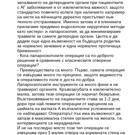
запазването на детеродните органи при пациентките
с АГ заболявания е от изключителна важност, защото
стандартно повечето колеги при наличието например
на кисти на яйчниците директно пристъпват към
тяхното отстраняване. Именно затова и в клиниката
прилагаме предимно ендоскопски хирургични методи
като хистеро- и лапароскопия, за да минимизираме
травмите за самите детеродни органи. Целта е да
дадем още една възможност на бъдещата родилка
за нормално зачеване и една нормално протичаща
бременност.
- Кога лапароскопските операции са по-доброто
решение в сравнение с класическите отворени
операции?
- Преимуществата са много. Първо, самата операция
се извършва много по-прецизно, защото видимостта
в оперативното поле е доста по-добра.
Лапароскопските инструменти са много фини и не
травмират органите. Кръвозагубата е изключително
малка, затова тези операции се наричат безкръвни.
Възстановяването на пациентките става за 1-2 дни,
дори при най-тежките операции от карцином на
шийката на матката А възпалителни усложнения не
се наблюдават. Операторът пък има възможност да
запази в максимална степен органите на жената, т.е.
интервенциите са нерадикални.
И не на последно място този тип операции се
извършва през 3 малки отвора на коремната стена на