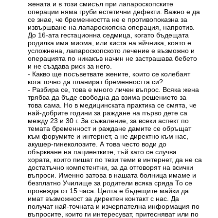
жената и в този смисъл при лапароскопските
операции няма груби естетични дефекти. Важно е да
се знае, че бременността не е противопоказна за
извършване на лапароскопска операция, напротив.
До 16-ата гестационна седмица, когато бъдещата
родилка има миома, или киста на яйчника, която е
усложнена, лапароскопското лечение е възможно и
операцията по никакъв начин не застрашава бебето
и не създава риск за него.
- Какво ще посъветвате жените, които се колебаят
кога точно да планират бременността си?
- Разбира се, това е много личен въпрос. Всяка жена
трябва да бъде свободна да взима решението за
това сама. Но в медицинската практика се смята, че
най-добрите години за раждане на първо дете са
между 23 и 30 г. За съжаление, за всеки аспект по
темата бременност и раждане дамите се обръщат
към форумите и интернет, а не директно към нас,
акушер-гинеколозите. А това често води до
объркване на пациентките, тъй като се случва
хората, които пишат по тези теми в интернет, да не са
достатъчно компетентни, за да отговорят на всички
въпроси. Именно затова в нашата болница имаме и
безплатно Училище за родители всяка сряда То се
провежда от 15 часа. Целта е бъдещите майки да
имат възможност за директен контакт с нас. Да
получат най-точната и изчерпателна информация по
въпросите, които ги интересуват, притесняват или по