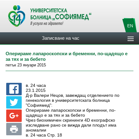
EN
Записване на час
Оперираме лапароскопски и бременни, по-щадящо е
за тях и за бебето
петък 23 януари 2015
в. 24 часа
23.1.2015
Д-р Валери Нецов, завеждащ отделението по
гинекология в университетската болница
"Софиямед":
Оперираме лапароскопски и бременни, по-
щадящо е за тях и за бебето
Чрез биохимичен скрининги 4D ехографско
изследване рано се вижда дали плодът има
аномалии
в. 24 часа Стр. 18