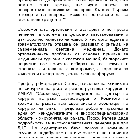
рамото става крехко, ще чуем повече за
невероятните постижения на проф. Кътева. Търсим
отговор и на въпроса: може ли естествено да се
възстанови хрущялът?"
Съвременната ортопедия в България е не просто
лечение, а система за цялостно възстановяване и
дългосрочно качество на живот. У нас ортопедията и
травматологията отдавна се развиват с ритъма на
съвременната световна медицина. Докато
ортопедичните проблеми са основна причина за
медицински туризъм в световен мащаб, българските
пациенти все по-често избират да се лекуват в
страната - и това не е компромис, а гаранция за
качество и експертност , стана ясно на форума.
Проф. д-р Маргарита Кътева, началник на Клиниката
по хирургия на ръка и реконструктивна хирургия в
УМБАЛ "Софиямед", ръководител на Център по
хирургия на ръка, сертифициран от Комитета по
травма на ръката към Европейската асоциация по
хирургия на ръка , представи добрите практики в
една от най-деликатните и високоспециализирани
области - хирургията на ръката. Проф. Кътева даде
подробности за високоселективната денервация при
ДЦП. На аудиторията бяха показани кличнични
случаи и подобрението в състоянието на пациенти
преди и след оперативна намеса. "Ние сме в крак с