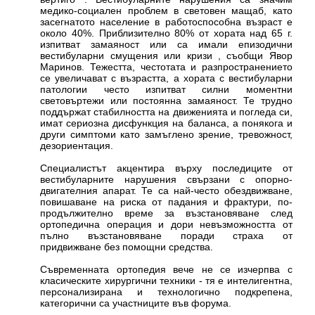
медико-социален проблем в световен мащаб, като
засегнатото население в работоспособна възраст е
около 40%. Приблизително 80% от хората над 65 г.
изпитват замаяност или са имали епизодични
вестибуларни смущения или кризи , съобщи Явор
Маринов. Тежестта, честотата и разпространението
се увеличават с възрастта, а хората с вестибуларни
патологии често изпитват силни моментни
световъртежи или постоянна замаяност. Те трудно
поддържат стабилността на движенията и погледа си,
имат сериозна дисфункция на баланса, а понякога и
други симптоми като замъглено зрение, тревожност,
дезориентация.
Специалистът акцентира върху последиците от
вестибуларните нарушения свързани с опорно-
двигателния апарат. Те са най-често обездвижване,
повишаване на риска от падания и фрактури, по-
продължително време за възстановяване след
ортопедична операция и дори невъзможността от
пълно възстановяване поради страха от
придвижване без помощни средства.
Съвременната ортопедия вече не се изчерпва с
класическите хирургични техники - тя е интелигентна,
персонализирана и технологично подкрепена,
категорични са участниците във форума.