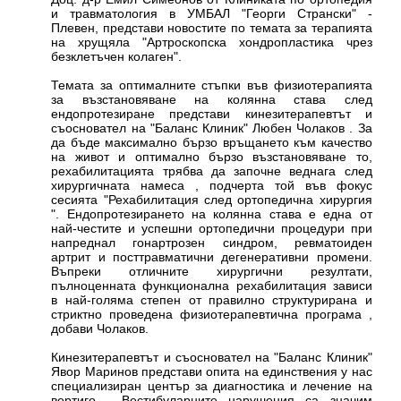
и травматология в УМБАЛ "Георги Странски" -
Плевен, представи новостите по темата за терапията
на хрущяла "Артроскопска хондропластика чрез
безклетъчен колаген".
Темата за оптималните стъпки във физиотерапията
за възстановяване на колянна става след
ендопротезиране представи кинезитерапевтът и
съосновател на "Баланс Клиник" Любен Чолаков . За
да бъде максимално бързо връщането към качество
на живот и оптимално бързо възстановяване то,
рехабилитацията трябва да започне веднага след
хирургичната намеса , подчерта той във фокус
сесията "Рехабилитация след ортопедична хирургия
". Ендопротезирането на колянна става е една от
най-честите и успешни ортопедични процедури при
напреднал гонартрозен синдром, ревматоиден
артрит и посттравматични дегенеративни промени.
Въпреки отличните хирургични резултати,
пълноценната функционална рехабилитация зависи
в най-голяма степен от правилно структурирана и
стриктно проведена физиотерапевтична програма ,
добави Чолаков.
Кинезитерапевтът и съосновател на "Баланс Клиник"
Явор Маринов представи опита на единствения у нас
специализиран център за диагностика и лечение на
вертиго . Вестибуларните нарушения са значим