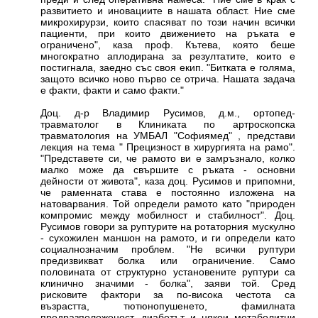
развитието и иновациите в нашата област. Ние сме
микрохирурзи, които спасяват по този начин всички
пациенти, при които движението на ръката е
ограничено", каза проф. Кътева, която беше
многократно аплодирана за резултатите, които е
постигнала, заедно със своя екип. "Битката е голяма,
защото всичко ново първо се отрича. Нашата задача
е факти, факти и само факти."
Доц. д-р Владимир Русимов, д.м., ортопед-
травматолог в Клиниката по артроскопска
травматология на УМБАЛ "Софиямед" , представи
лекция на тема " Прецизност в хирургията на рамо".
"Представете си, че рамото ви е замръзнало, колко
малко може да свършите с ръката - основни
дейности от живота", каза доц. Русимов и припомни,
че раменната става е постоянно изложена на
натоварвания. Той определи рамото като "природен
компромис между мобилност и стабилност". Доц.
Русимов говори за руптурите на ротаторния мускулно
- сухожилен маншон на рамото, и ги определи като
социалнозначим проблем. "Не всички руптури
предизвикват болка или ограничение. Само
половината от структурно установените руптури са
клинично значими - болка", заяви той. Сред
рисковите фактори за по-висока честота са
възрастта, тютюнопушенето, фамилната
предразположеност, диабетът и някои метаболитни