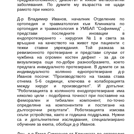
заболявания. По думите му възрастта не щади
рамото при никого.
Д-р Владимир Иванов, началник Отделение по
ортопедия и травматология към Клиниката по
ортопедия и травматология в УМБАЛ "Софиямед" ,
представи последните иновации в
ендопротезирането - хирургия №1 в света за
връщане на качеството на живот при пациенти с
тежки ставни увреждания. Той разказа за
ревизионното протезиране и представи случаи от
чужбина на огромен костен дефект - за да се
визуализира още по-добре разнообразието, което
предлага инвидуалното протезиране. В думите си за
индивидуалното колянно еднопротезиране д-р
Иванов посочи: "Производството на такава става
отнема 5-6 седмици, ключова е колаборацията
между хирург и производител". И допълни:
"Роботизацията в колянното енодопротезиране има
няколко цели - подобрена точност при поставяне на
феморален и тибиален компонент, по-точно
определяне на компонентите и постигане на
дългосрочни резултати". Роботизацията изисква
скъпи устройства, както и годишна поддръжка. Нужни
са и допълнителни изследвания, специализирано
обучение за екипа, обобщи д-р Иванов.
Доц. д-р Емил Симеонов от Клиниката по ортопедия