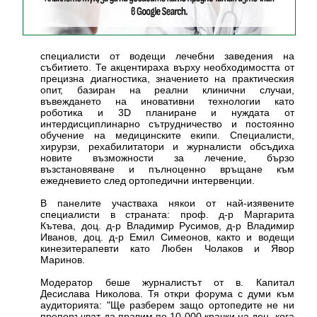
специалисти от водещи лечебни заведения на
събитието. Те акцентираха върху необходимостта от
прецизна диагностика, значението на практическия
опит, базиран на реални клинични случаи,
въвеждането на иновативни технологии като
роботика и 3D планиране и нуждата от
интердисциплинарно сътрудничество и постоянно
обучение на медицинските екипи. Специалисти,
хирурзи, рехабилитатори и журналисти обсъдиха
новите възможности за лечение, бързо
възстановяване и пълноценно връщане към
ежедневието след ортопедични интервенции.
В панелите участваха някои от най-изявените
специалисти в страната: проф. д-р Маргарита
Кътева, доц. д-р Владимир Русимов, д-р Владимир
Иванов, доц. д-р Емил Симеонов, както и водещи
кинезитерапевти като Любен Чолаков и Явор
Маринов.
Модератор беше журналистът от в. Капитал
Десислава Николова. Тя откри форума с думи към
аудиторията: "Ще разберем защо ортопедите не ни
препоръчват да правим по 10 000 крачки на ден, кога